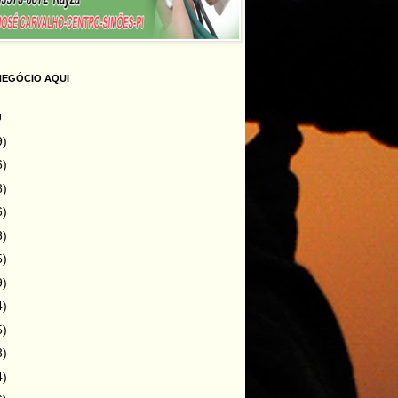
NEGÓCIO AQUI
g
9)
6)
8)
6)
3)
5)
9)
4)
5)
8)
4)