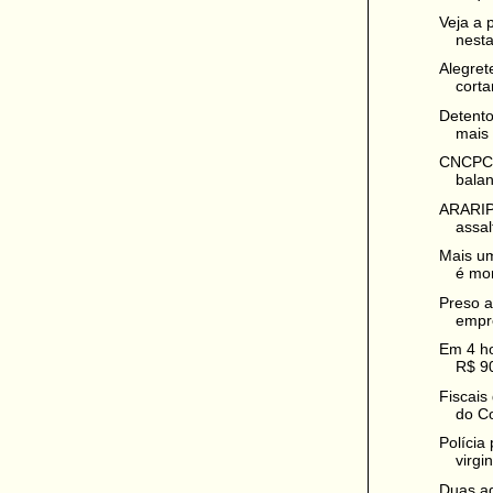
Veja a 
nesta
Alegret
corta
Detento
mais 
CNCPC -
balan
ARARIP
assal
Mais u
é mort
Preso 
empre
Em 4 ho
R$ 90
Fiscais
do Co
Polícia
virgi
Duas ad