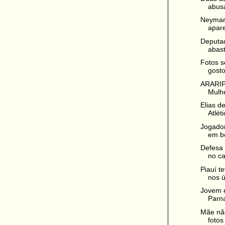
abusa
Neymar
apare
Deputad
abast
Fotos s
gosto
ARARIP
Mulhe
Elias d
Atlét
Jogado
em bo
Defesa 
no ca
Piauí t
nos ú
Jovem é
Parna
Mãe não
fotos