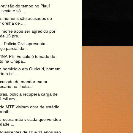
previsão do tempo no Piauí
 sexta e sá...
e: homens são acusados de
r orelha de ...
 morre após ser agredido por
de 15 pre...
 Polícia Civil apresenta
ço parcial da...
INA-PE: Veículo é tomado de
to na Chapa...
m homicídio em Ouricuri, homem
o a tir...
acusado de mandar matar
sário no Ilhota...
ras, polícia recupera carga de
 mil em...
 do MTE visitam obra de estádio
rinthi...
 procura mãe viciada que vendeu
ndade ...
olescentes de 10 e 11 anos são