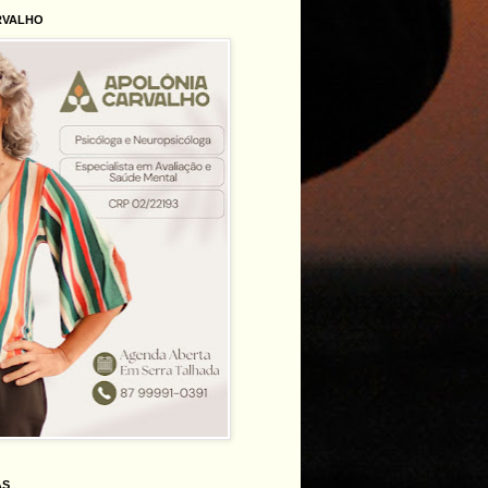
RVALHO
AS