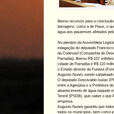
liberou recursos para a conclusão
barragens, como a de Piaus, o qu
água aos piauienses afetados pela
No plenário da Assembleia Legisl
indagação do deputado Francisco
da Codevasf (Companhia de Dese
Parnaíba), liberou R$ 107 milhões
cidade de Parnaíba e R$ 110 mil
o Estado através da Funasa (Fun
Augusto Nunes sendo sabatinado 
O deputado Gessivaldo Isaías (PR
entre a Agespisa e a Prefeitura d
abastecimento de água naquele mu
Tererê (PSDB), quis saber o que A
empresa.
Augusto Nunes garantiu que todos
todos os municípios, bem como pa