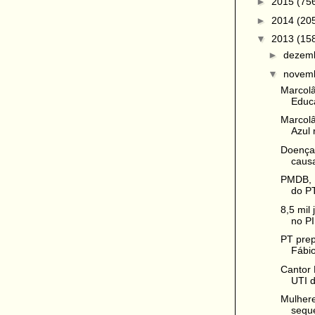
►
2015
(75
►
2014
(20
▼
2013
(15
►
dezem
▼
novem
Marcolâ
Educa
Marcol
Azul 
Doença 
causa
PMDB, 
do PT
8,5 mil
no PI 
PT prep
Fábi
Cantor 
UTI d
Mulhere
seque