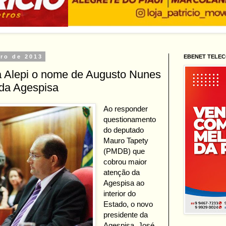
bro de 2013
EBENET TELE
 Alepi o nome de Augusto Nunes
da Agespisa
Ao responder
questionamento
do deputado
Mauro Tapety
(PMDB) que
cobrou maior
atenção da
Agespisa ao
interior do
Estado, o novo
presidente da
Agespisa, José