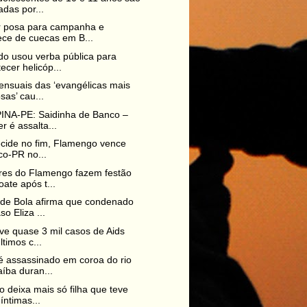
das por...
 posa para campanha e
ce de cuecas em B...
o usou verba pública para
ecer helicóp...
ensuais das ‘evangélicas mais
sas’ cau...
INA-PE: Saidinha de Banco –
r é assalta...
ecide no fim, Flamengo vence
ico-PR no...
res do Flamengo fazem festão
ate após t...
de Bola afirma que condenado
so Eliza ...
eve quase 3 mil casos de Aids
ltimos c...
 assassinado em coroa do rio
íba duran...
 deixa mais só filha que teve
 íntimas...