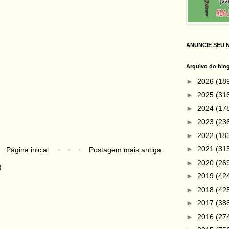
ANUNCIE SEU 
Arquivo do blo
►
2026
(18
►
2025
(31
►
2024
(17
►
2023
(23
►
2022
(18
►
2021
(31
Página inicial
Postagem mais antiga
►
2020
(26
)
►
2019
(42
►
2018
(42
►
2017
(38
►
2016
(27