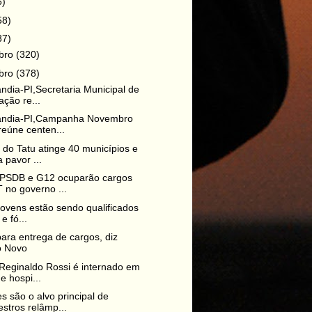
6)
58)
87)
bro
(320)
bro
(378)
ndia-PI,Secretaria Municipal de
ção re...
ândia-PI,Campanha Novembro
reúne centen...
do Tatu atinge 40 municípios e
 pavor ...
PSDB e G12 ocuparão cargos
 no governo ...
 jovens estão sendo qualificados
e fó...
ara entrega de cargos, diz
o Novo
Reginaldo Rossi é internado em
e hospi...
s são o alvo principal de
stros relâmp...