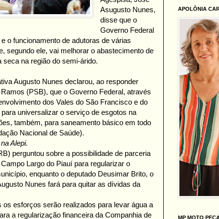
Asugusto Nunes,
APOLÔNIA CA
disse que o
Governo Federal
 e o funcionamento de adutoras de várias
e, segundo ele, vai melhorar o abastecimento de
 seca na região do semi-árido.
ativa Augusto Nunes declarou, ao responder
 Ramos (PSB), que o Governo Federal, através
nvolvimento dos Vales do São Francisco e do
 para universalizar o serviço de esgotos na
hões, também, para saneamento básico em todo
dação Nacional de Saúde).
na Alepi.
B) perguntou sobre a possibilidade de parceria
e Campo Largo do Piauí para regularizar o
nicípio, enquanto o deputado Deusimar Brito, o
ugusto Nunes fará para quitar as dívidas da
 os esforços serão realizados para levar água a
ra a regularização financeira da Companhia de
MP MOTO PEÇ