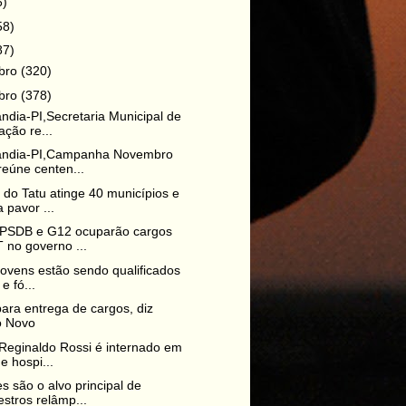
6)
58)
87)
bro
(320)
bro
(378)
ndia-PI,Secretaria Municipal de
ção re...
ândia-PI,Campanha Novembro
reúne centen...
do Tatu atinge 40 municípios e
 pavor ...
PSDB e G12 ocuparão cargos
 no governo ...
 jovens estão sendo qualificados
e fó...
ara entrega de cargos, diz
o Novo
Reginaldo Rossi é internado em
e hospi...
s são o alvo principal de
stros relâmp...