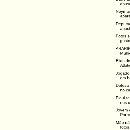
abusa
Neymar
apare
Deputad
abast
Fotos s
gosto
ARARIP
Mulhe
Elias d
Atlét
Jogado
em bo
Defesa 
no ca
Piauí t
nos ú
Jovem é
Parna
Mãe não
fotos