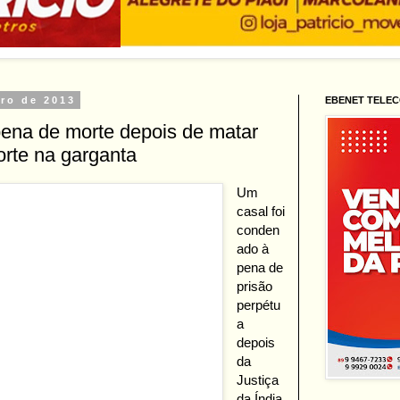
bro de 2013
EBENET TELE
ena de morte depois de matar
orte na garganta
Um
casal foi
conden
ado à
pena de
prisão
perpétu
a
depois
da
Justiça
da Índia