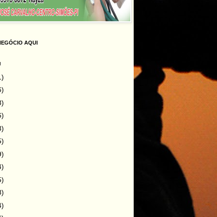
NEGÓCIO AQUI
g
1)
6)
8)
6)
3)
5)
9)
4)
5)
8)
4)