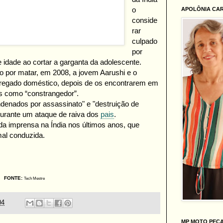
o
APOLÔNIA CA
conside
rar
culpado
por
 idade
ao cortar a garganta da adolescente.
o por matar, em 2008, a jovem Aarushi e o
regado doméstico, depois de os encontrarem em
s como “constrangedor”.
denados por assassinato" e "
destruição de
 durante um ataque de raiva dos
pais
.
a imprensa na Índia nos últimos anos, que
mal conduzida.
FONTE:
Tech Mestre
04
MP MOTO PEÇ