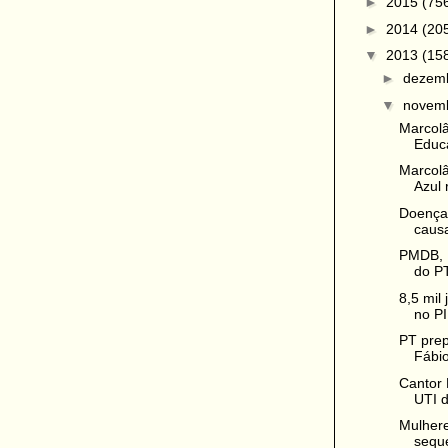
►
2015
(75
►
2014
(20
▼
2013
(15
►
dezem
▼
novem
Marcolâ
Educa
Marcol
Azul 
Doença 
causa
PMDB, 
do PT
8,5 mil
no PI 
PT prep
Fábi
Cantor 
UTI d
Mulhere
seque