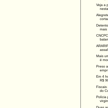
Veja a 
nesta
Alegret
corta
Detento
mais 
CNCPC -
balan
ARARIP
assal
Mais u
é mort
Preso 
empre
Em 4 ho
R$ 90
Fiscais
do Co
Polícia
virgi
Duas ad