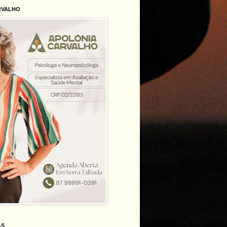
RVALHO
AS