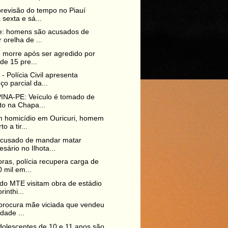
previsão do tempo no Piauí
 sexta e sá...
e: homens são acusados de
r orelha de ...
 morre após ser agredido por
de 15 pre...
 Polícia Civil apresenta
ço parcial da...
INA-PE: Veículo é tomado de
to na Chapa...
m homicídio em Ouricuri, homem
o a tir...
acusado de mandar matar
sário no Ilhota...
ras, polícia recupera carga de
 mil em...
 do MTE visitam obra de estádio
rinthi...
 procura mãe viciada que vendeu
ndade ...
olescentes de 10 e 11 anos são