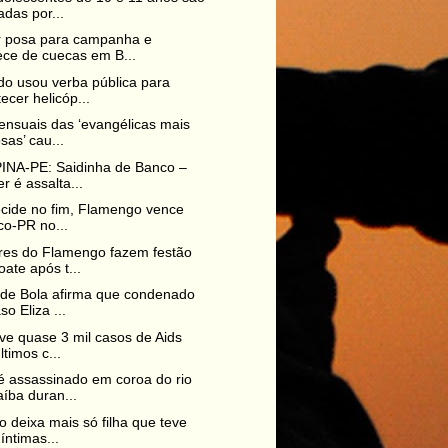
das por...
 posa para campanha e
ce de cuecas em B...
o usou verba pública para
ecer helicóp...
ensuais das ‘evangélicas mais
sas’ cau...
INA-PE: Saidinha de Banco –
r é assalta...
ecide no fim, Flamengo vence
ico-PR no...
res do Flamengo fazem festão
ate após t...
de Bola afirma que condenado
so Eliza ...
eve quase 3 mil casos de Aids
ltimos c...
 assassinado em coroa do rio
íba duran...
 deixa mais só filha que teve
 íntimas...