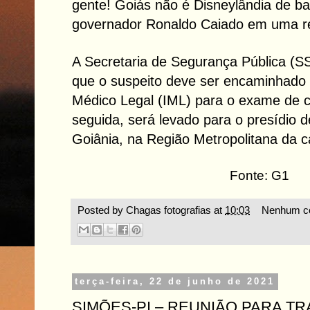
gente! Goiás não é Disneylândia de ba
governador Ronaldo Caiado em uma re
A Secretaria de Segurança Pública (S
que o suspeito deve ser encaminhado p
Médico Legal (IML) para o exame de c
seguida, será levado para o presídio 
Goiânia, na Região Metropolitana da ca
Fonte: G1
Posted by
Chagas fotografias
at
10:03
Nenhum co
terça-feira, 22 de junho de 2021
SIMÕES-PI – REUNIÃO PARA T