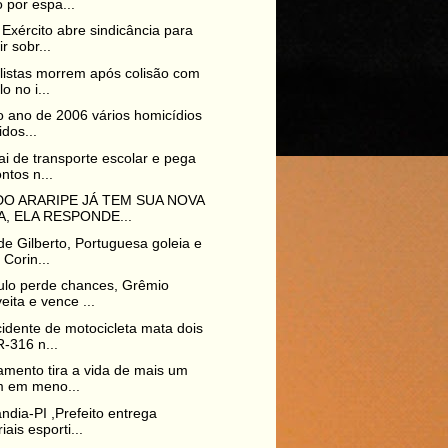
 por espa...
Exército abre sindicância para
r sobr...
listas morrem após colisão com
o no i...
 ano de 2006 vários homicídios
idos...
ai de transporte escolar e pega
ntos n...
O ARARIPE JÁ TEM SUA NOVA
, ELA RESPONDE...
e Gilberto, Portuguesa goleia e
 Corin...
ulo perde chances, Grêmio
eita e vence ...
idente de motocicleta mata dois
-316 n...
amento tira a vida de mais um
m em meno...
ndia-PI ,Prefeito entrega
iais esporti...