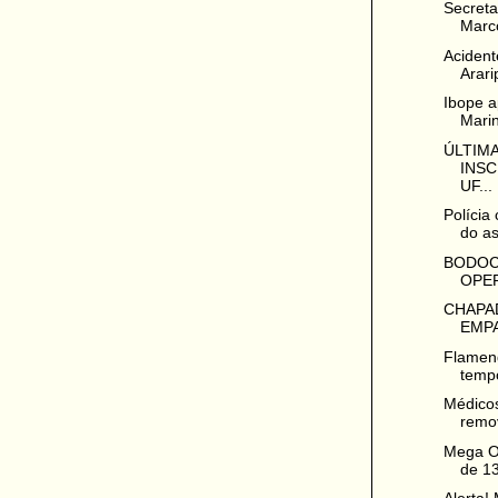
Secreta
Marco
Acident
Arari
Ibope a
Marin
ÚLTIMA
INS
UF...
Polícia
do as
BODOCÓ
OPE
CHAPA
EMPA
Flamen
temp
Médicos
remo
Mega O
de 13