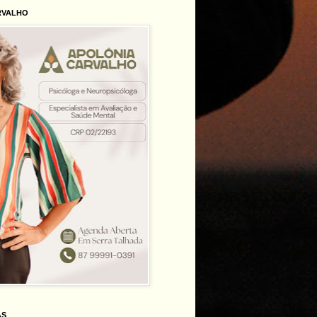
RVALHO
AS