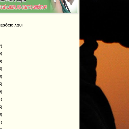
NEGÓCIO AQUI
g
2)
6)
8)
6)
3)
5)
9)
4)
5)
8)
4)