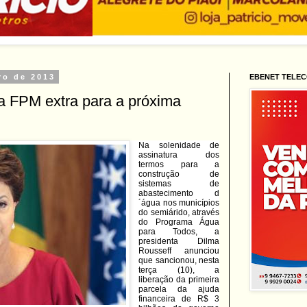
ro de 2013
EBENET TELE
a FPM extra para a próxima
Na solenidade de
assinatura dos
termos para a
construção de
sistemas de
abastecimento d
´água nos municípios
do semiárido, através
do Programa Água
para Todos, a
presidenta Dilma
Rousseff anunciou
que sancionou, nesta
terça (10), a
liberação da primeira
parcela da ajuda
financeira de R$ 3