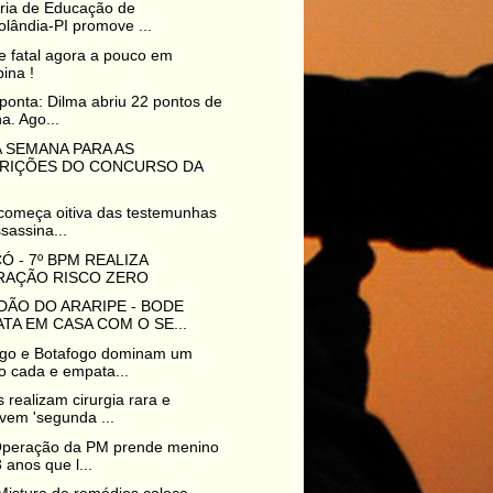
ria de Educação de
lândia-PI promove ...
e fatal agora a pouco em
pina !
ponta: Dilma abriu 22 pontos de
a. Ago...
 SEMANA PARA AS
CRIÇÕES DO CONCURSO DA
 começa oitiva das testemunhas
sassina...
 - 7º BPM REALIZA
RAÇÃO RISCO ZERO
DÃO DO ARARIPE - BODE
TA EM CASA COM O SE...
go e Botafogo dominam um
o cada e empata...
 realizam cirurgia rara e
vem 'segunda ...
peração da PM prende menino
 anos que l...