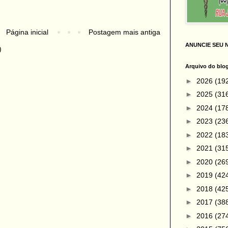
Página inicial
Postagem mais antiga
ANUNCIE SEU 
)
Arquivo do blo
►
2026
(19
►
2025
(31
►
2024
(17
►
2023
(23
►
2022
(18
►
2021
(31
►
2020
(26
►
2019
(42
►
2018
(42
►
2017
(38
►
2016
(27