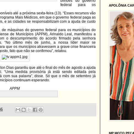
bilhões do governo
federal para os
APOLÔNIA CA
níveis até a próxima sexta-feira (13). “Esses recursos vão
 Programa Mais Médicos, em que o governo federal paga as
ais, e as cidades se responsabilizam com a ajuda de custo
a de máquinas do governo federal para os municípios do
iense de Municípios (APPM), Arinaldo Leal, manifestou a
 com o descumprimento do acordo firmado pela senhora
s. “No último mês de junho, a nossa líder maior se
a que os municípios atravessem a grave crise financeira
sto, fato que não se confirmou”, relatou.
on Dias garantiu que até o final do mês de agosto a ajuda
l. “Uma medida provisória já está sendo editada pela
rá com sua palavra”, disse. Só que o mês de setembro já
nicípios continuam esperando.
APPM
46
MP MOTO PEÇ