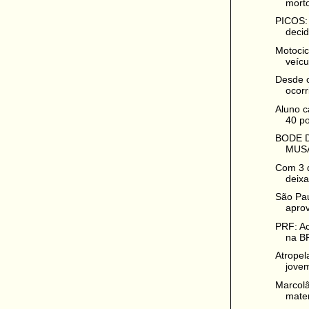
morto
PICOS: 
decidi
Motocic
veícul
Desde o
ocorr
Aluno c
40 po
BODE D
MUSA
Com 3 d
deixa
São Pa
aprov
PRF: Ac
na BR
Atropel
jove
Marcolâ
mater