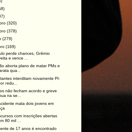
6)
58)
87)
bro
(320)
bro
(378)
ro
(279)
bro
(169)
ulo perde chances, Grêmio
eita e vence ...
o aborta plano de matar PMs e
rata qua...
tantes interditam novamente PI-
or redu...
os não fecham acordo e greve
nua na se...
cidente mata dois jovens em
nça
cursos com inscrições abertas
 80 mil ...
ente de 17 anos é encontrado