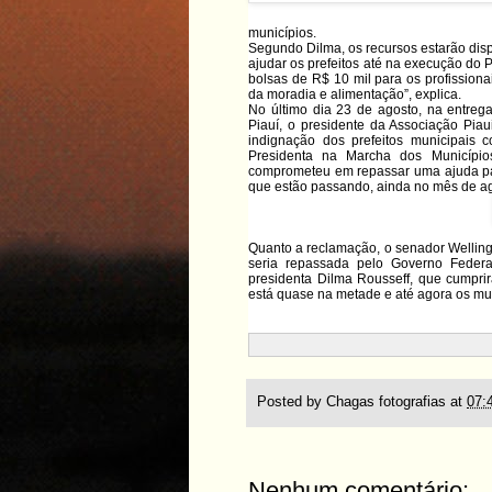
municípios.
Segundo Dilma, os recursos estarão dispo
ajudar os prefeitos até na execução do
bolsas de R$ 10 mil para os profission
da moradia e alimentação”, explica.
No último dia 23 de agosto, na entreg
Piauí, o presidente da Associação Piau
indignação dos prefeitos municipais
Presidenta na Marcha dos Município
comprometeu em repassar uma ajuda par
que estão passando, ainda no mês de ago
Quanto a reclamação, o senador Wellingt
seria repassada pelo Governo Federa
presidenta Dilma Rousseff, que cumpri
está quase na metade e até agora os mu
Posted by
Chagas fotografias
at
07:
Nenhum comentário: