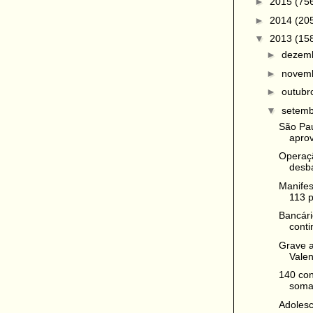
►
2015
(75
►
2014
(20
▼
2013
(15
►
dezem
►
novem
►
outub
▼
setem
São Pa
aprov
Operaçã
desba
Manifes
113 p
Bancári
conti
Grave a
Vale
140 con
somam
Adolesc