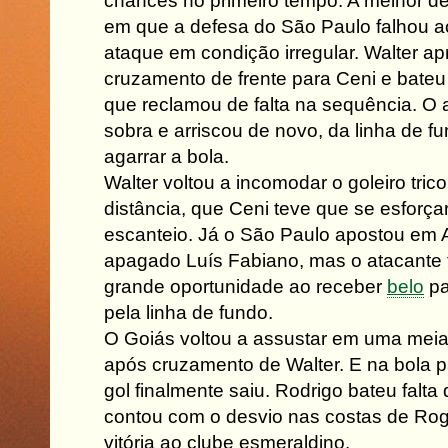
chances no primeiro tempo. A melhor d
em que a defesa do São Paulo falhou ao
ataque em condição irregular. Walter ap
cruzamento de frente para Ceni e bateu
que reclamou de falta na sequência. O 
sobra e arriscou de novo, da linha de f
agarrar a bola.
Walter voltou a incomodar o goleiro tric
distância, que Ceni teve que se esforça
escanteio. Já o São Paulo apostou em A
apagado Luís Fabiano, mas o atacante
grande oportunidade ao receber
belo
pa
pela linha de fundo.
O Goiás voltou a assustar em uma meia 
após cruzamento de Walter. E na bola p
gol finalmente saiu. Rodrigo bateu falta 
contou com o desvio nas costas de Rogé
vitória ao clube esmeraldino.