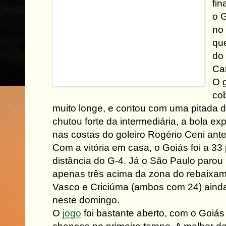
fi
o 
no
qu
do 
Ca
O g
cob
muito longe, e contou com uma pitada d
chutou forte da intermediária, a bola ex
nas costas do goleiro Rogério Ceni ante
Com a vitória em casa, o Goiás foi a 33
distância do G-4. Já o São Paulo paro
apenas três acima da zona do rebaixa
Vasco e Criciúma (ambos com 24) ain
neste domingo.
O
jogo
foi bastante aberto, com o Goiás