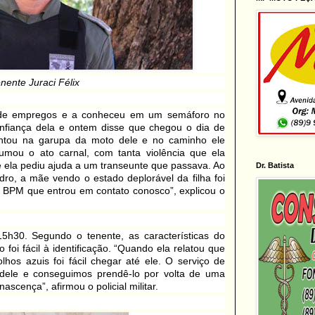
nente Juraci Félix
r de empregos e a conheceu em um semáforo no
confiança dela e ontem disse que chegou o dia de
montou na garupa da moto dele e no caminho ele
mou o ato carnal, com tanta violência que ela
 e ela pediu ajuda a um transeunte que passava. Ao
Dr. Batista
ro, a mãe vendo o estado deplorável da filha foi
 BPM que entrou em contato conosco”, explicou o
15h30. Segundo o tenente, as características do
 foi fácil à identificação. “Quando ela relatou que
lhos azuis foi fácil chegar até ele. O serviço de
s dele e conseguimos prendê-lo por volta de uma
ascença”, afirmou o policial militar.