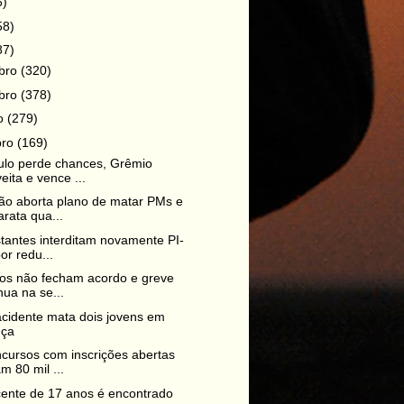
6)
58)
87)
bro
(320)
bro
(378)
ro
(279)
bro
(169)
ulo perde chances, Grêmio
eita e vence ...
o aborta plano de matar PMs e
rata qua...
tantes interditam novamente PI-
or redu...
os não fecham acordo e greve
nua na se...
cidente mata dois jovens em
nça
cursos com inscrições abertas
 80 mil ...
ente de 17 anos é encontrado