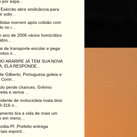
 por espa...
Exército abre sindicância para
r sobr...
listas morrem após colisão com
o no i...
 ano de 2006 vários homicídios
idos...
ai de transporte escolar e pega
ntos n...
O ARARIPE JÁ TEM SUA NOVA
, ELA RESPONDE...
e Gilberto, Portuguesa goleia e
 Corin...
ulo perde chances, Grêmio
eita e vence ...
idente de motocicleta mata dois
-316 n...
amento tira a vida de mais um
m em meno...
ndia-PI ,Prefeito entrega
iais esporti...