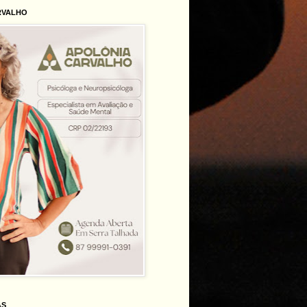
RVALHO
AS