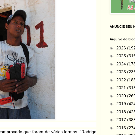
ANUNCIE SEU 
Arquivo do blo
►
2026
(19
►
2025
(31
►
2024
(17
►
2023
(23
►
2022
(18
►
2021
(31
►
2020
(26
►
2019
(42
►
2018
(42
►
2017
(38
►
2016
(27
 comprovado que foram de várias formas. “Rodrigo