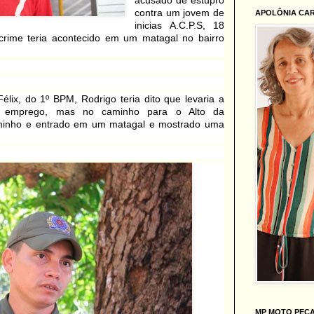
acusado de estupro
contra um jovem de
APOLÔNIA CA
inicias A.C.P.S, 18
crime teria acontecido em um matagal no bairro
.
lix, do 1º BPM, Rodrigo teria dito que levaria a
e emprego, mas no caminho para o Alto da
aminho e entrado em um matagal e mostrado uma
MP MOTO PEÇ