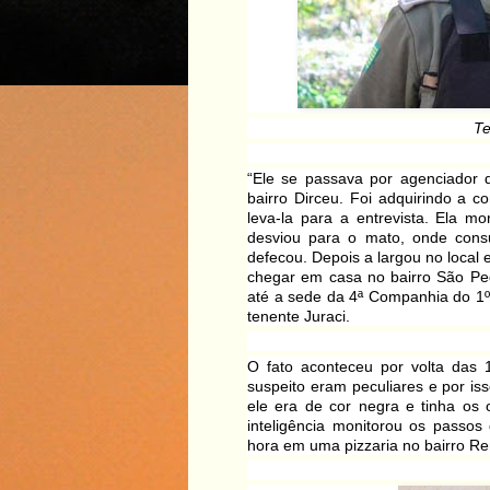
Te
“Ele se passava por agenciado
bairro Dirceu. Foi adquirindo a 
leva-la para a entrevista. Ela 
desviou para o mato, onde consu
defecou. Depois a largou no local
chegar em casa no bairro São Ped
até a sede da 4ª Companhia do 1º
tenente Juraci.
O fato aconteceu por volta das 
suspeito eram peculiares e por isso
ele era de cor negra e tinha os o
inteligência monitorou os passo
hora em uma pizzaria no bairro Ren