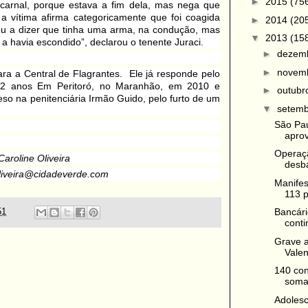
►
2015
(75
carnal, porque estava a fim dela, mas nega que
a vítima afirma categoricamente que foi coagida
►
2014
(20
ou a dizer que tinha uma arma, na condução, mas
▼
2013
(15
a havia escondido”, declarou o tenente Juraci.
►
dezem
►
novem
ra a Central de Flagrantes. Ele já responde pelo
32 anos Em Peritoró, no Maranhão, em 2010 e
►
outub
o na penitenciária Irmão Guido, pelo furto de um
▼
setem
São Pa
aprov
Operaçã
Caroline Oliveira
desba
oliveira@cidadeverde.com
Manifes
113 p
Bancári
51
conti
Grave a
Vale
140 con
somam
Adolesc