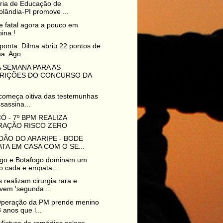
ria de Educação de
lândia-PI promove ...
e fatal agora a pouco em
pina !
ponta: Dilma abriu 22 pontos de
a. Ago...
 SEMANA PARA AS
CRIÇÕES DO CONCURSO DA
 começa oitiva das testemunhas
sassina...
 - 7º BPM REALIZA
RAÇÃO RISCO ZERO
DÃO DO ARARIPE - BODE
TA EM CASA COM O SE...
go e Botafogo dominam um
o cada e empata...
 realizam cirurgia rara e
vem 'segunda ...
peração da PM prende menino
 anos que l...