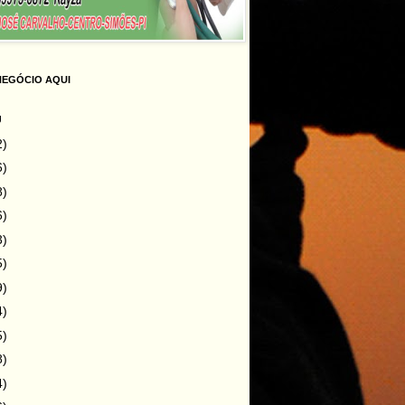
NEGÓCIO AQUI
g
2)
6)
8)
6)
3)
5)
9)
4)
5)
8)
4)