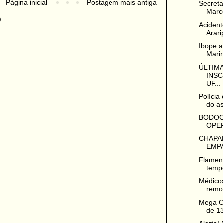
Página inicial
Postagem mais antiga
Secreta
Marco
)
Acident
Arari
Ibope a
Marin
ÚLTIMA
INS
UF...
Polícia
do as
BODOCÓ
OPE
CHAPA
EMPA
Flamen
temp
Médicos
remo
Mega O
de 13