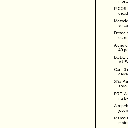
morto
PICOS: 
decidi
Motocic
veícul
Desde o
ocorr
Aluno c
40 po
BODE D
MUSA
Com 3 d
deixa
São Pa
aprov
PRF: Ac
na BR
Atropel
jove
Marcolâ
mater