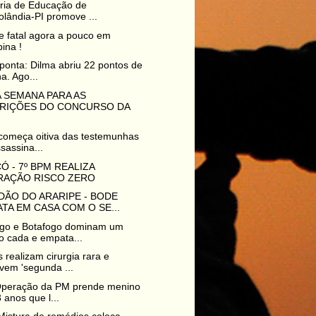
ria de Educação de
lândia-PI promove ...
e fatal agora a pouco em
pina !
ponta: Dilma abriu 22 pontos de
a. Ago...
 SEMANA PARA AS
CRIÇÕES DO CONCURSO DA
 começa oitiva das testemunhas
sassina...
 - 7º BPM REALIZA
RAÇÃO RISCO ZERO
DÃO DO ARARIPE - BODE
TA EM CASA COM O SE...
go e Botafogo dominam um
o cada e empata...
 realizam cirurgia rara e
vem 'segunda ...
peração da PM prende menino
 anos que l...