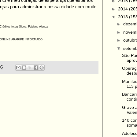
o enche meu coração de esperança que estamos
►
2015
(75
rças para administrar a nossa cidade com muito
►
2014
(20
▼
2013
(15
►
dezem
ditos fotográficos: Fabiano Alencar
►
novem
►
outub
ONLINE ARARIPE INFORMADO
▼
setem
São Pa
aprov
05
Operaçã
desba
Manifes
113 p
Bancári
conti
Grave a
Vale
140 con
somam
Adolesc