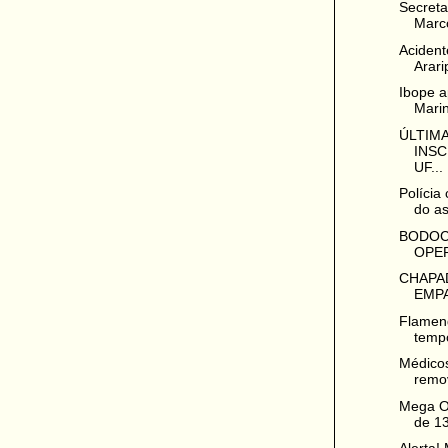
Secreta
Marco
Acident
Arari
Ibope a
Marin
ÚLTIMA
INS
UF...
Polícia
do as
BODOCÓ
OPE
CHAPA
EMPA
Flamen
temp
Médicos
remo
Mega O
de 13