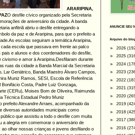
ARARIPINA,
PAZ
O desfile cívico organizado pela Secretaria
morações de aniversário da cidade. A banda
ANUNCIE SEU 
ia anfitriã abriu o desfile entregando a
lo da paz e de Araripina, para que o prefeito a
Arquivo do blo
dade.
As escolas seguiram a temática Araripina,
 cada escola que passava em frente ao palco
►
2026
(19
os pais e alunos e dos coordenadores do desfile,
►
2025
(31
 civismo e amor à Araripina.
Desfilaram durante
►
2024
(17
las ruas da cidade a Banda Marcial da Secretaria
►
2023
(23
, Lar Geriátrico, Banda Maestro Álvaro Campos,
anira Muniz Ramos, SESI, Escola de Referência
►
2022
(18
l Bonifácio Costa, Padre Luiz Gonzaga,
►
2021
(31
rte (CERu), Moises Bom de Oliveira, Raimunda
►
2020
(26
ola Técnica Estadual Pedro Muniz
o prefeito Alexandre Arraes, acompanhado da
►
2019
(42
e diversas autoridades municipais como
►
2018
(42
público que assistiu a todo o desfile com muita
►
2017
(38
 a alegria em comemorar o aniversário de
►
2016
(27
 ao olhar nossas crianças e jovens desfilando o