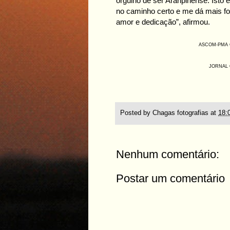
orgulho de ser Araripinense. Ist
no caminho certo e me dá mais fo
amor e dedicação”, afirmou.
ASCOM-PMA Cré
JORNAL 
Posted by
Chagas fotografias
at
18:
Nenhum comentário:
Postar um comentário