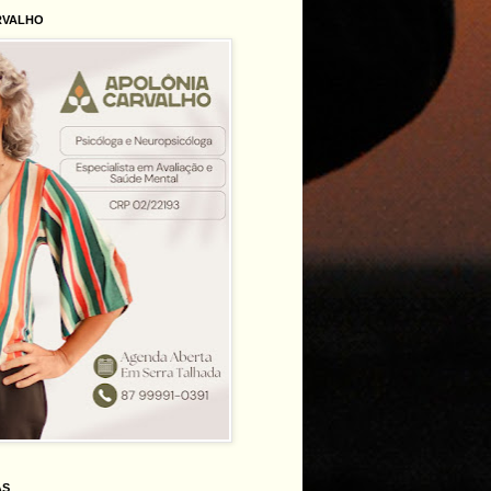
RVALHO
AS