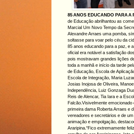
85 ANOS EDUCANDO PARA A 
de Educação abrilhantou as come
Marcial Um Novo Tempo da Secretar
Alexandre Arraes uma pomba, símbo
soltasse para voar pelo céu da ci
85 anos educando para a paz, e a
oficial era notável a satisfação d
pois mostravam grandes lições de
toda a manhã e início da tarde pe
de Educação, Escola de Aplicação
Escola de Integração, Maria Luz
Josias Inojosa de Oliveira, Manoe
Independência, Luiz Gonzaga Dua
Reis de Alencar, Tia Iara e a Esc
Falcão.
Visivelmente emocionado 
primeira dama Roberta Arraes e d
vereadores e secretários e de um 
animação e empolgação, destacou
Araripina.
“Fico extremamente feliz