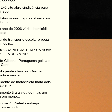
 por espa...
Exército abre sindicância para
r sobr...
listas morrem após colisão com
o no i...
 ano de 2006 vários homicídios
idos...
ai de transporte escolar e pega
ntos n...
O ARARIPE JÁ TEM SUA NOVA
, ELA RESPONDE...
e Gilberto, Portuguesa goleia e
 Corin...
ulo perde chances, Grêmio
eita e vence ...
idente de motocicleta mata dois
-316 n...
amento tira a vida de mais um
m em meno...
ndia-PI ,Prefeito entrega
iais esporti...