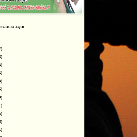
NEGÓCIO AQUI
g
2)
6)
8)
6)
3)
5)
9)
4)
5)
8)
4)