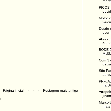
morto
PICOS: 
decidi
Motocic
veícul
Desde o
ocorr
Aluno c
40 po
BODE D
MUSA
Com 3 d
deixa
São Pa
aprov
PRF: Ac
na BR
Página inicial
Postagem mais antiga
Atropel
jove
)
Marcolâ
mater