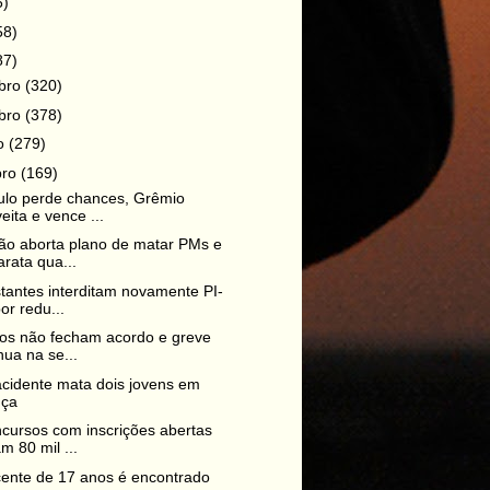
6)
58)
87)
bro
(320)
bro
(378)
ro
(279)
bro
(169)
ulo perde chances, Grêmio
eita e vence ...
o aborta plano de matar PMs e
rata qua...
tantes interditam novamente PI-
or redu...
os não fecham acordo e greve
nua na se...
cidente mata dois jovens em
nça
cursos com inscrições abertas
 80 mil ...
ente de 17 anos é encontrado