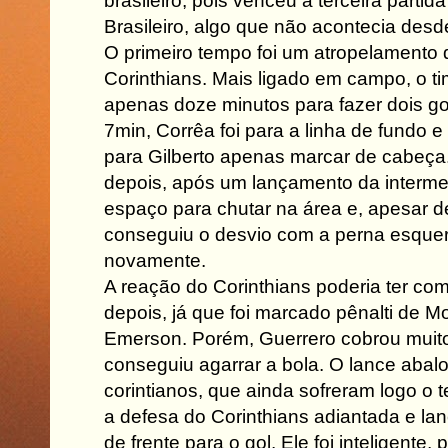
brasileiro, pois venceu a terceira partid
Brasileiro, algo que não acontecia desd
O primeiro tempo foi um atropelamento
Corinthians. Mais ligado em campo, o ti
apenas doze minutos para fazer dois g
7min, Corrêa foi para a linha de fundo 
para Gilberto apenas marcar de cabeça
depois, após um lançamento da intermedi
espaço para chutar na área e, apesar de 
conseguiu o desvio com a perna esque
novamente.
A reação do Corinthians poderia ter co
depois, já que foi marcado pênalti de 
Emerson. Porém, Guerrero cobrou muito
conseguiu agarrar a bola. O lance abal
corintianos, que ainda sofreram logo o t
a defesa do Corinthians adiantada e lanç
de frente para o gol. Ele foi inteligente, 