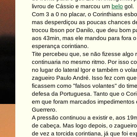
livrou de Cássio e marcou um
belo
gol.
Com 3 a 0 no placar, o Corinthians esb
mas desperdiçou as poucas chances de 
trocou Ibson por Danilo, que deu bom 
aos 43min, mas ele mandou para fora o 
esperança corintiano.
Tite percebeu que, se não fizesse algo r
continuaria no mesmo ritmo. Por isso c
no lugar do lateral Igor e também o vol
zagueiro Paulo André. Isso fez com que
ficassem como "falsos volantes" do tim
defesa da Portuguesa. Tanto que o Corin
em que foram marcados impedimentos
Guerrero.
A pressão continuou a existir e, aos 19
de cabeça. Mas logo depois, o zagueiro
de vez a torcida corintiana, já que foi 