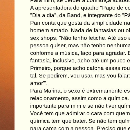
Para mim, se perder a confiança acabou
A apresentadora do quadro "Papo de c
"Dia a dia", da Band, e integrante do "
Pan conta que gosta da simplicidade na
homem amado. Nada de fantasias ou o
sex shops. "Não tenho fetiche. Até uso
pessoa quiser, mas não tenho nenhuma
conforme a música, faço para agradar. 
fantasia, inclusive, acho até um pouco e
Primeiro, porque acho cafona essas rou
tal. Se pedirem, vou usar, mas vou falar
amor'".
Para Marina, o sexo é extremamente e
relacionamento, assim como a química.
importante para mim e se não tiver quím
Você tem que admirar o cara com quem 
química tem que bater. Se não tem quím
para cama com a pessoa. Preciso que