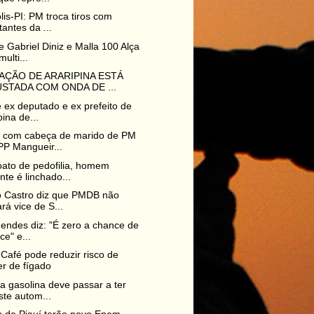
olis-PI: PM troca tiros com
tantes da ...
 Gabriel Diniz e Malla 100 Alça
multi...
AÇÃO DE ARARIPINA ESTÁ
STADA COM ONDA DE ...
e ex deputado e ex prefeito de
pina de...
a com cabeça de marido de PM
PP Mangueir...
ato de pedofilia, homem
nte é linchado...
o Castro diz que PMDB não
ará vice de S...
Mendes diz: "É zero a chance de
ce" e...
Café pode reduzir risco de
r de fígado
a gasolina deve passar a ter
ste autom...