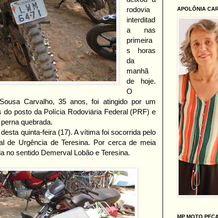
rodovia
APOLÔNIA CA
interditad
a nas
primeira
s horas
da
manhã
de hoje.
O
Sousa Carvalho, 35 anos, foi atingido por um
 do posto da Polícia Rodoviária Federal (PRF) e
a perna quebrada.
esta quinta-feira (17). A vítima foi socorrida pelo
l de Urgência de Teresina. Por cerca de meia
da no sentido Demerval Lobão e Teresina.
MP MOTO PEÇ