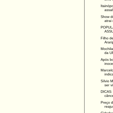
Itainóp
assal
Show de
atrai 
POPUL
ASSU
Filho d
Arari
Mochil
da U
Após bo
inoce
Marcel
indic
Sílvio 
ser vi
DICAS: 
cânce
Preço d
reaju