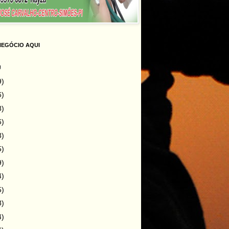
NEGÓCIO AQUI
g
9)
6)
8)
6)
3)
5)
9)
4)
5)
8)
4)