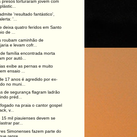
is presos torturaram jovem com
plástic...
dmite 'resultado fantástico',
erta: '...
e deixa quatro feridos em Santo
io de ...
s roubam caminhão de
jaria e levam cofr...
de família encontrada morta
m por autó...
ias exibe as pernas e muito
em ensaio ...
e 17 anos é agredido por ex-
do no muni...
 de segurança flagram ladrão
indo préd...
fogado na praia o cantor gospel
ack, v...
 15 mil piauienses devem se
astrar par...
res Simonenses fazem parte do
que repre...