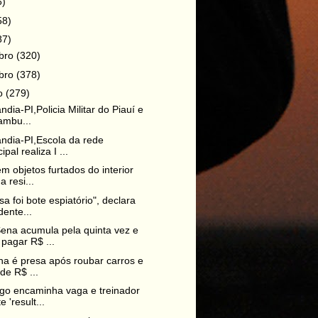
6)
58)
87)
bro
(320)
bro
(378)
ro
(279)
dia-PI,Policia Militar do Piauí e
ambu...
ndia-PI,Escola da rede
pal realiza I ...
em objetos furtados do interior
a resi...
sa foi bote espiatório", declara
dente...
na acumula pela quinta vez e
pagar R$ ...
ha é presa após roubar carros e
de R$ ...
go encaminha vaga e treinador
e 'result...