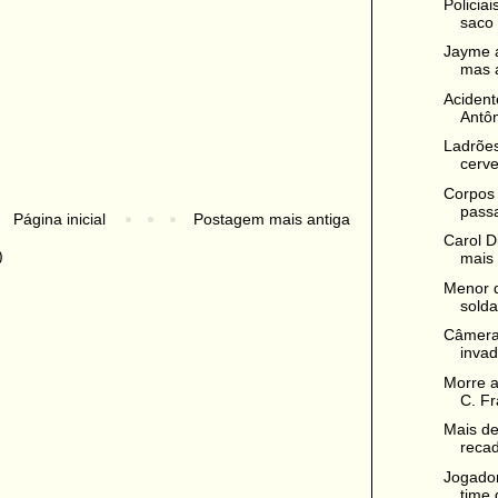
Policia
saco 
Jayme a
mas al
Acident
Antôn
Ladrõe
cerve
Corpos 
passa
Página inicial
Postagem mais antiga
Carol D
)
mais 
Menor d
solda
Câmeras
invad
Morre a
C. Fr
Mais de
recad
Jogado
time 