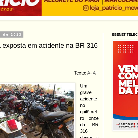
o de 2013
EBENET TELE
ra exposta em acidente na BR 316
Texto:
A-
A+
Um
grave
acidente
no
quilômet
ro onze
da BR
316
deixou a