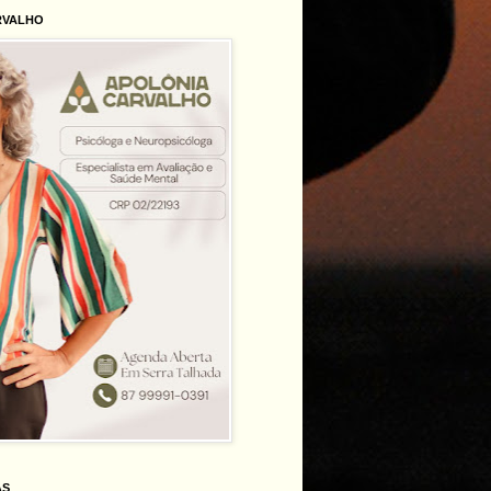
RVALHO
AS