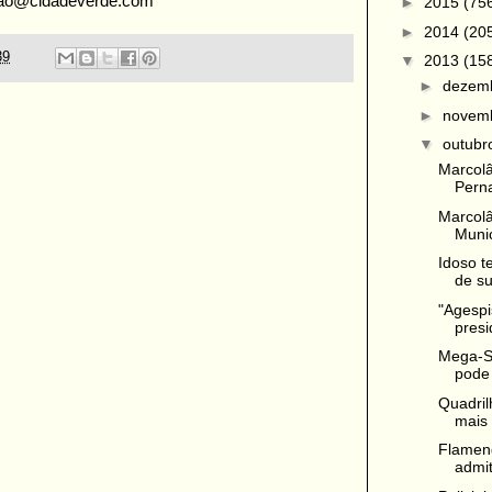
ao@cidadeverde.com
►
2015
(75
►
2014
(20
39
▼
2013
(15
►
dezem
►
novem
▼
outub
Marcolân
Pern
Marcolâ
Munici
Idoso t
de su
"Agespi
presi
Mega-Se
pode 
Quadril
mais 
Flamen
admit