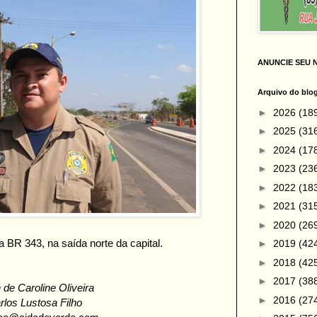
ANUNCIE SEU 
Arquivo do blo
►
2026
(18
►
2025
(31
►
2024
(17
►
2023
(23
►
2022
(18
►
2021
(31
►
2020
(26
a BR 343, na saída norte da capital.
►
2019
(42
►
2018
(42
►
2017
(38
 de Caroline Oliveira
►
2016
(27
rlos Lustosa Filho