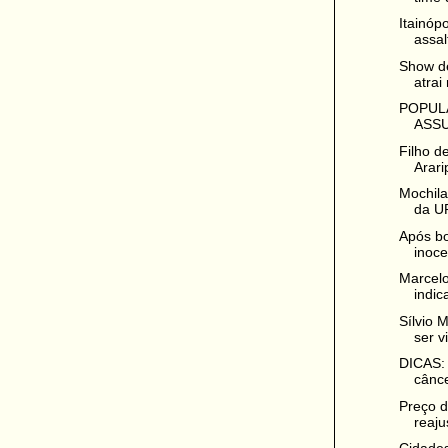
Itainóp
assal
Show de
atrai 
POPUL
ASSU
Filho d
Arari
Mochil
da U
Após bo
inoce
Marcel
indic
Sílvio 
ser vi
DICAS: 
cânce
Preço d
reaju