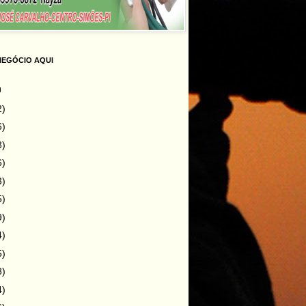
NEGÓCIO AQUI
g
2)
6)
8)
6)
3)
5)
9)
4)
5)
8)
4)