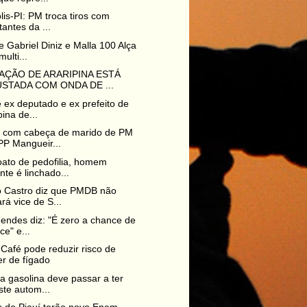
olis-PI: PM troca tiros com
tantes da ...
 Gabriel Diniz e Malla 100 Alça
multi...
AÇÃO DE ARARIPINA ESTÁ
STADA COM ONDA DE ...
e ex deputado e ex prefeito de
pina de...
a com cabeça de marido de PM
PP Mangueir...
ato de pedofilia, homem
nte é linchado...
o Castro diz que PMDB não
ará vice de S...
Mendes diz: "É zero a chance de
ce" e...
Café pode reduzir risco de
r de fígado
a gasolina deve passar a ter
ste autom...