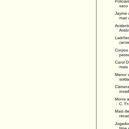
Policia
saco 
Jayme a
mas al
Acident
Antôn
Ladrõe
cerve
Corpos 
passa
Carol D
mais 
Menor d
solda
Câmeras
invad
Morre a
C. Fr
Mais de
recad
Jogado
time 