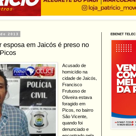
 de 2013
EBENET TELE
 esposa em Jaicós é preso no
 Picos
Acusado de
homicídio na
cidade de Jaicós,
Francisco
Frutuoso de
Oliveira estava
foragido em
Picos, no bairro
São Vicente,
quando foi
denunciado e
encontrado pela