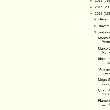
►
2015
(75
►
2014
(20
▼
2013
(15
►
dezem
►
novem
▼
outub
Marcolân
Pern
Marcolâ
Munici
Idoso t
de su
"Agespi
presi
Mega-Se
pode 
Quadril
mais 
Flamen
admit