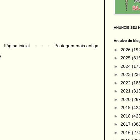
ANUNCIE SEU 
Arquivo do blo
Página inicial
Postagem mais antiga
►
2026
(19
)
►
2025
(31
►
2024
(17
►
2023
(23
►
2022
(18
►
2021
(31
►
2020
(26
►
2019
(42
►
2018
(42
►
2017
(38
►
2016
(27