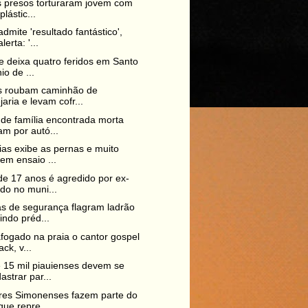
is presos torturaram jovem com
plástic...
dmite 'resultado fantástico',
erta: '...
e deixa quatro feridos em Santo
io de ...
s roubam caminhão de
jaria e levam cofr...
de família encontrada morta
m por autó...
ias exibe as pernas e muito
em ensaio ...
e 17 anos é agredido por ex-
do no muni...
 de segurança flagram ladrão
indo préd...
fogado na praia o cantor gospel
ack, v...
 15 mil piauienses devem se
astrar par...
res Simonenses fazem parte do
que repre...