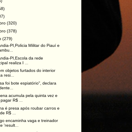
6)
58)
87)
bro
(320)
bro
(378)
ro
(279)
dia-PI,Policia Militar do Piauí e
ambu...
ndia-PI,Escola da rede
pal realiza I ...
em objetos furtados do interior
a resi...
sa foi bote espiatório", declara
dente...
na acumula pela quinta vez e
pagar R$ ...
ha é presa após roubar carros e
de R$ ...
go encaminha vaga e treinador
e 'result...