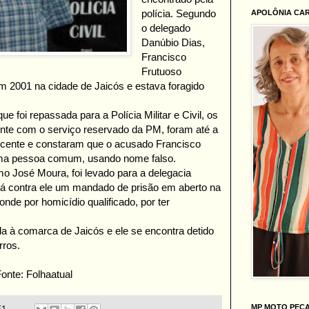
polícia. Segundo
APOLÔNIA CA
o delegado
Danúbio Dias,
Francisco
Frutuoso
 2001 na cidade de Jaicós e estava foragido
 foi repassada para a Polícia Militar e Civil, os
mente com o serviço reservado da PM, foram até a
icente e constaram que o acusado Francisco
ma pessoa comum, usando nome falso.
o José Moura, foi levado para a delegacia
 há contra ele um mandado de prisão em aberto na
nde por homicídio qualificado, por ter
da à comarca de Jaicós e ele se encontra detido
rros.
onte: Folhaatual
MP MOTO PEÇ