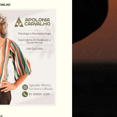
RVALHO
AS