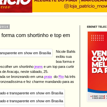
 2014
EBENET TELE
a forma com shortinho e top em
Nicole Bahls
exibiu sua
boa forma e
 escolher um shortinho
jeans
e um top para curtir
a de Aracaju, neste sábado, 25.
clicada se bronzeando em uma
praia
do
Rio
há três
bronzeadíssima e fez charme mandando para as