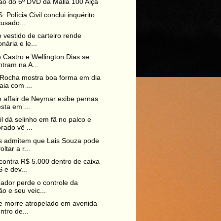
o do 6º DVD da Malla 100 Alça
 Polícia Civil conclui inquérito
usado...
 vestido de carteiro rende
onária e le...
 Castro e Wellington Dias se
tram na A...
 Rocha mostra boa forma em dia
aia com ...
 affair de Neymar exibe pernas
sta em ...
il dá selinho em fã no palco e
ado vê ...
s admitem que Lais Souza pode
ltar a r...
contra R$ 5.000 dentro de caixa
 e dev...
ador perde o controle da
ão e seu veic...
te morre atropelado em avenida
ntro de...