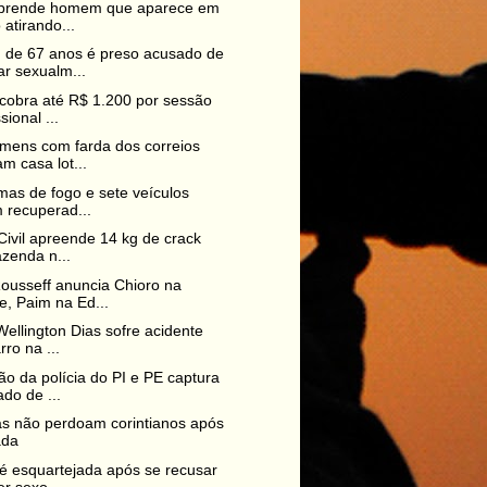
a prende homem que aparece em
 atirando...
de 67 anos é preso acusado de
r sexualm...
cobra até R$ 1.200 por sessão
sional ...
mens com farda dos correios
m casa lot...
mas de fogo e sete veículos
 recuperad...
 Civil apreende 14 kg de crack
zenda n...
ousseff anuncia Chioro na
, Paim na Ed...
Wellington Dias sofre acidente
rro na ...
o da polícia do PI e PE captura
do de ...
as não perdoam corintianos após
ada
é esquartejada após se recusar
er sexo...