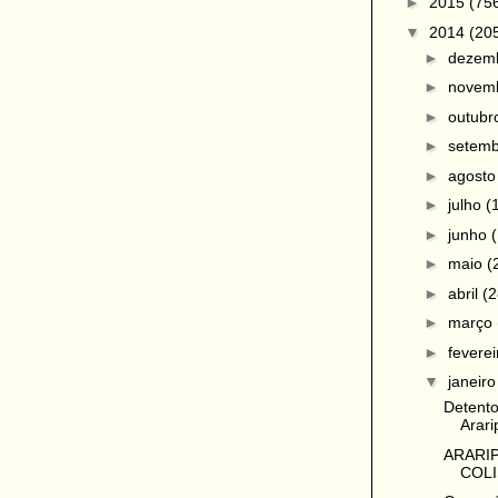
►
2015
(75
▼
2014
(20
►
dezem
►
novem
►
outub
►
setem
►
agost
►
julho
(
►
junho
►
maio
(
►
abril
(2
►
março
►
fevere
▼
janeir
Detento
Arari
ARARIP
COLI