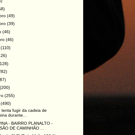
6)
58)
bro
(49)
bro
(39)
ro
(46)
bro
(46)
o
(110)
126)
(128)
282)
87)
(200)
iro
(255)
o
(490)
 tenta fugir da cadeia de
pina durante...
INA - BAIRRO PLANALTO -
SÃO DE CAMINHÃO ...