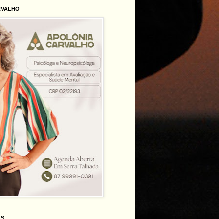
RVALHO
AS