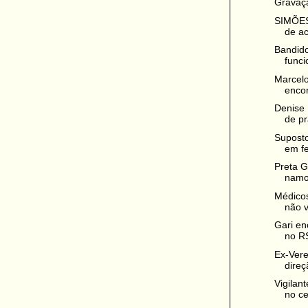
Gravaçã
SIMÕES:
de ac
Bandido
funci
Marcelo
encon
Denise
de pr
Suposto
em fe
Preta G
namor
Médico
não vo
Gari en
no RS
Ex-Vere
direç
Vigilan
no ce