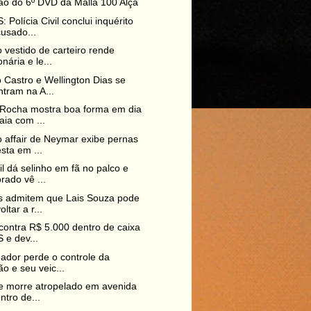
o do 6º DVD da Malla 100 Alça
 Polícia Civil conclui inquérito
usado...
 vestido de carteiro rende
onária e le...
 Castro e Wellington Dias se
tram na A...
 Rocha mostra boa forma em dia
aia com ...
 affair de Neymar exibe pernas
sta em ...
il dá selinho em fã no palco e
ado vê ...
s admitem que Lais Souza pode
ltar a r...
contra R$ 5.000 dentro de caixa
 e dev...
ador perde o controle da
ão e seu veic...
te morre atropelado em avenida
ntro de...