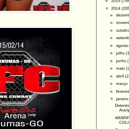
►
2015
(75
▼
2014
(20
►
dezem
►
novem
►
outub
►
setem
►
agost
►
julho
(
►
junho
►
maio
(
►
abril
(2
►
março
►
fevere
▼
janeir
Detento
Arari
ARARIP
COLI