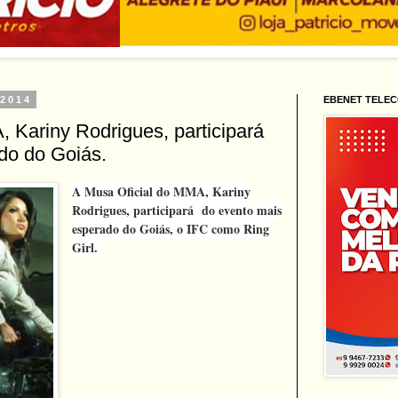
 2014
EBENET TELE
 Kariny Rodrigues, participará
do do Goiás.
A Musa Oficial do MMA, Kariny
Rodrigues, participará do evento mais
esperado do Goiás, o IFC como Ring
Girl.