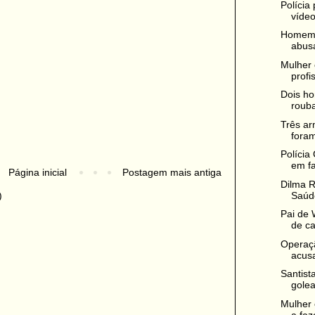
Políci
vídeo
Homem 
abusa
Mulher 
profis
Dois ho
rouba
Três ar
foram
Polícia
em fa
Página inicial
Postagem mais antiga
Dilma R
Saúde
)
Pai de 
de ca
Operaçã
acusa
Santist
gole
Mulher 
a faz