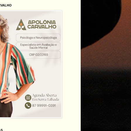
RVALHO
AS