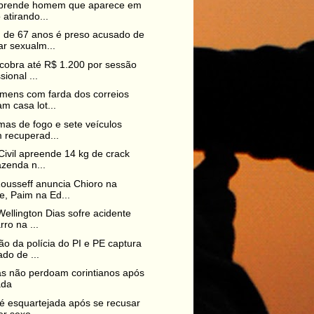
a prende homem que aparece em
 atirando...
de 67 anos é preso acusado de
r sexualm...
cobra até R$ 1.200 por sessão
sional ...
mens com farda dos correios
m casa lot...
mas de fogo e sete veículos
 recuperad...
 Civil apreende 14 kg de crack
zenda n...
ousseff anuncia Chioro na
, Paim na Ed...
Wellington Dias sofre acidente
rro na ...
o da polícia do PI e PE captura
do de ...
as não perdoam corintianos após
ada
é esquartejada após se recusar
er sexo...