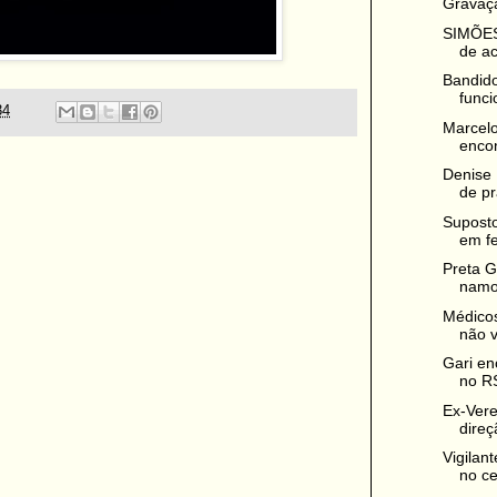
Gravaçã
SIMÕES:
de ac
Bandido
funci
34
Marcelo
encon
Denise
de pr
Suposto
em fe
Preta G
namor
Médico
não vo
Gari en
no RS
Ex-Vere
direç
Vigilan
no ce