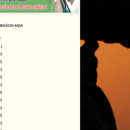
NEGÓCIO AQUI
g
1)
6)
8)
6)
3)
5)
9)
4)
5)
8)
4)