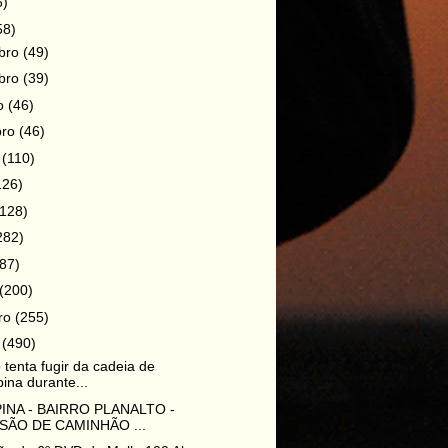
6)
58)
bro
(49)
bro
(39)
ro
(46)
bro
(46)
o
(110)
126)
(128)
282)
87)
(200)
iro
(255)
o
(490)
 tenta fugir da cadeia de
pina durante...
INA - BAIRRO PLANALTO -
SÃO DE CAMINHÃO ...