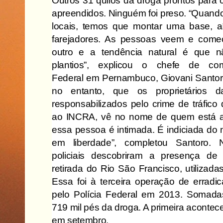
Outros 31 quilos da droga prontos par
apreendidos. Ninguém foi preso. “Quando
locais, temos que montar uma base, aí
farejadores. As pessoas veem e com
outro e a tendência natural é que 
plantios”, explicou o chefe de co
Federal
em Pernambuco, Giovani Santoro
no entanto, que os proprietários 
responsabilizados pelo crime de tráfico
ao INCRA, vê no nome de quem está a 
essa pessoa é intimada. É indiciada do
em liberdade”, completou Santoro. 
policiais descobriram a presença d
retirada do Rio São Francisco, utilizadas
Essa foi à terceira operação de erradi
pelo Polícia Federal em 2013. Somada
719 mil pés da droga. A primeira acontec
em setembro.