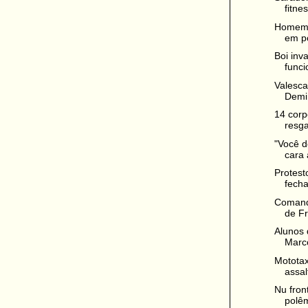
fitne
Homem 
em p
Boi inv
funci
Valesca
Demi 
14 corp
resga
"Você d
cara 
Protest
fecha
Comand
de Fr
Alunos 
Marco
Mototax
assal
Nu fron
polêm