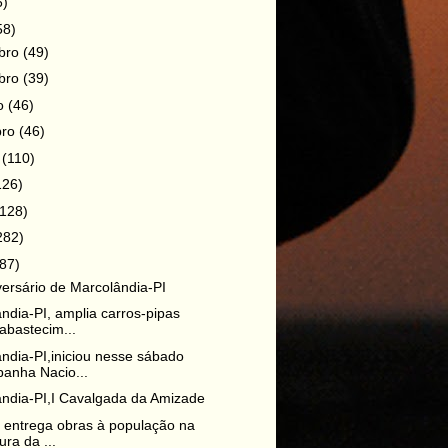
6)
58)
bro
(49)
bro
(39)
ro
(46)
bro
(46)
o
(110)
126)
(128)
282)
87)
versário de Marcolândia-PI
ndia-PI, amplia carros-pipas
abastecim...
ndia-PI,iniciou nesse sábado
anha Nacio...
ndia-PI,I Cavalgada da Amizade
o entrega obras à população na
ura da ...