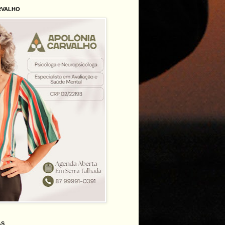
RVALHO
AS