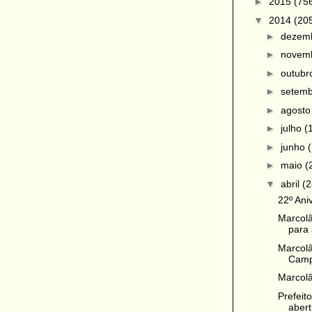
►
2015
(75
▼
2014
(20
►
dezem
►
novem
►
outub
►
setem
►
agost
►
julho
(
►
junho
►
maio
(
▼
abril
(2
22º Ani
Marcolâ
para 
Marcolâ
Camp
Marcolâ
Prefeit
abert