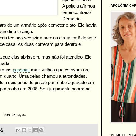
A polícia afirmou
APOLÔNIA CA
ter encontrado
Demetrio
ro de um armário após cometer o ato. Ele havia
gredir a criança.
eria tentado seduzir a menina e sua irmã de sete
de casa. As duas correram para dentro e
a que elas abrissem, mas não foi atendido. Ele
trada.
ou duas
pessoas
mais velhas que estavam na
um quarto. Uma delas chamou a autoridades.
o a seis anos de prisão por roubo agravado em
 por roubo em 2008. Seu julgamento ocorre no
FONTE:
Daily Mail
46
MP MOTO PEÇ