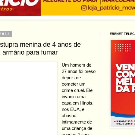
 2014
EBENET TELE
stupra menina de 4 anos de
 armário para fumar
Um homem de
27 anos foi preso
depois de
cometer um
crime cruel. Ele
invadiu uma
casa em Illinois,
nos EUA, e
abusou
intimamente de
uma criança de
apenas 4 anos.