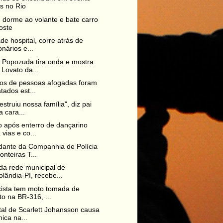
ss no Rio
dorme ao volante e bate carro
oste
ade hospital, corre atrás de
onários e...
 Popozuda tira onda e mostra
Lovato da...
os de pessoas afogadas foram
tados est...
estruiu nossa família", diz pai
a cara...
o após enterro de dançarino
 vias e co...
ante da Companhia de Polícia
onteiras T...
da rede municipal de
lândia-PI, recebe...
ista tem moto tomada de
to na BR-316, ...
tal de Scarlett Johansson causa
ica na...