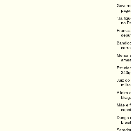
Governo
pagam
"Já fiq
no P
Francis
deput
Bandid
carro
Menor s
amea
Estudan
343qu
Juiz do
milita
A loira 
Braga
Mãe e f
capo
Dunga r
brasi
Sarado