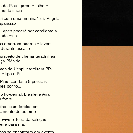
 do Piauí garante folha e
ento inicia ...
uei com uma menina", diz Angela
aparazzo
 Lopes poderá ser candidato a
ado esta...
os amarram padres e levam
 durante assalto
uspeito de chefiar quadrilhas
ça PMs de...
tes da Uespi interditam BR-
e liga o Pi...
 Piauí condena 5 policiais
res por to...
do fio-dental: brasileira Ana
 faz su...
ilho ficam feridos em
tamento de automó...
evive o Tetra da seleção
leira para ma...
nas se encontram em evento