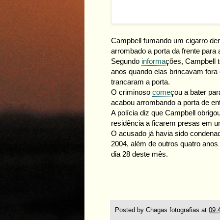
Campbell fumando um cigarro dent
arrombado a porta da frente para a
Segundo
informa
ções, Campbell t
anos quando elas brincavam fora 
trancaram a porta.
O criminoso
come
çou a bater par
acabou arrombando a porta de en
A polícia diz que Campbell obrig
residência a ficarem presas em 
O acusado já havia sido condenad
2004, além de outros quatro anos
dia 28 deste mês.
Posted by
Chagas fotografias
at
09: