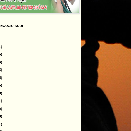
NEGÓCIO AQUI
g
1)
6)
8)
6)
3)
5)
9)
4)
5)
8)
4)