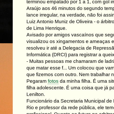
terminou empatado por 1 a 1, com gol 
Araújo aos 46 minutos do segundo tem
lance irregular, na verdade, não foi assi
Luiz Antonio Muniz de Oliveira - o árbitr
de Lima Henrique.
Avisado por amigos vascaínos que segu
visualizou os xingamentos e ameaças 
resolveu ir até a Delegacia de Repress
Informática (DRCI) para registrar a quei
- Muitas pessoas me chamaram de ladrã
que matar esse f... Um colocou que vam
que fizemos com outro. Nem trabalhar no
Pegaram
fotos
da minha filha. É uma si
filha adolescente. É uma coisa que já p
Lenilton.
Funcionário da Secretaria Municipal de
Rio e professor da rede pública, ele te