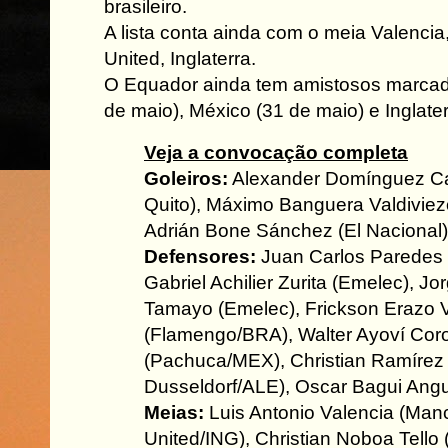
brasileiro.
A lista conta ainda com o meia Valenci
United, Inglaterra.
O Equador ainda tem amistosos marca
de maio), México (31 de maio) e Inglater
Veja a convocação completa
Goleiros:
Alexander Domínguez Ca
Quito), Máximo Banguera Valdiviez
Adrián Bone Sánchez (El Nacional)
Defensores:
Juan Carlos Paredes 
Gabriel Achilier Zurita (Emelec), J
Tamayo (Emelec), Frickson Erazo 
(Flamengo/BRA), Walter Ayoví Cor
(Pachuca/MEX), Christian Ramírez
Dusseldorf/ALE), Oscar Bagui Angu
Meias:
Luis Antonio Valencia (Man
United/ING), Christian Noboa Tello