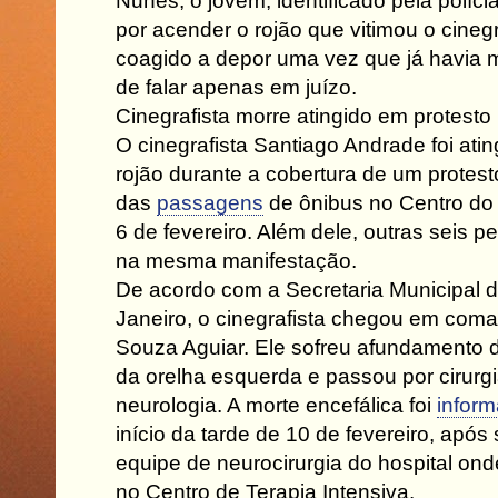
Nunes, o jovem, identificado pela políc
por acender o rojão que vitimou o cinegr
coagido a depor uma vez que já havia 
de falar apenas em juízo.
Cinegrafista morre atingido em protesto
O cinegrafista Santiago Andrade foi ati
rojão durante a cobertura de um protes
das
passagens
de ônibus no Centro do 
6 de fevereiro. Além dele, outras seis p
na mesma manifestação.
De acordo com a Secretaria Municipal 
Janeiro, o cinegrafista chegou em coma
Souza Aguiar. Ele sofreu afundamento d
da orelha esquerda e passou por cirurgi
neurologia. A morte encefálica foi
infor
início da tarde de 10 de fevereiro, após
equipe de neurocirurgia do hospital ond
no Centro de Terapia Intensiva.