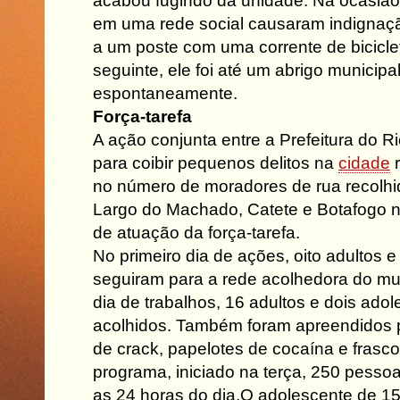
acabou fugindo da unidade. Na ocasião
em uma rede social causaram indignaçã
a um poste com uma corrente de bicicl
seguinte, ele foi até um abrigo municipa
espontaneamente.
Força-tarefa
A ação conjunta entre a Prefeitura do Rio
para coibir pequenos delitos na
cidade
r
no número de moradores de rua recolh
Largo do Machado, Catete e Botafogo no
de atuação da força-tarefa.
No primeiro dia de ações, oito adultos 
seguiram para a rede acolhedora do mu
dia de trabalhos, 16 adultos e dois ado
acolhidos. Também foram apreendidos 
de crack, papelotes de cocaína e frasco
programa, iniciado na terça, 250 pesso
as 24 horas do dia.O adolescente de 15