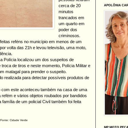
cerca de 20
APOLÔNIA CA
minutos
trancados em
um quarto em
poder dos
criminosos.
s feitas reféns no município em menos de um
 por volta das 21h e levou televisão, uma moto,
dência.
 a Polícia localizou um dos suspeitos de
roca de tiros e neste momento, Polícia Militar e
um matagal para prender o suspeito.
realizada para detectar possíveis produtos de
o com este aconteceu também na casa de uma
ta refém e vários objetos roubados por bandidos
família de um policial Civil também foi feita
Fonte: Cidade Verde
MP MOTO PEÇ