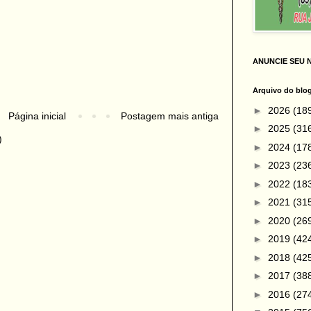
ANUNCIE SEU 
Arquivo do blo
►
2026
(18
Página inicial
Postagem mais antiga
►
2025
(31
)
►
2024
(17
►
2023
(23
►
2022
(18
►
2021
(31
►
2020
(26
►
2019
(42
►
2018
(42
►
2017
(38
►
2016
(27