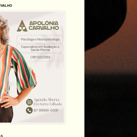
RVALHO
AS