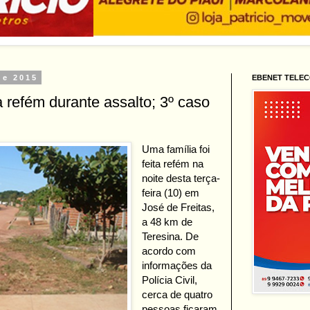
de 2015
EBENET TELE
 refém durante assalto; 3º caso
Uma família foi
feita refém na
noite desta terça-
feira (10) em
José de Freitas,
a 48 km de
Teresina. De
acordo com
informações da
Polícia Civil,
cerca de quatro
pessoas ficaram