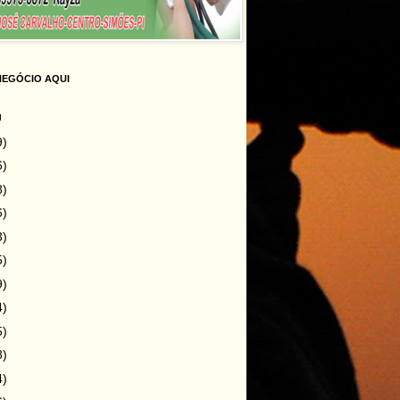
NEGÓCIO AQUI
g
9)
6)
8)
6)
3)
5)
9)
4)
5)
8)
4)