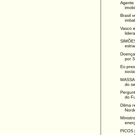
Agente 
imobil
Brasil 
imbat
Vasco 
lider
SIMÕES 
estr
Doenças
por 3
Ex-presi
socia
MASSAP
do se
Pergunt
do Fu
Dilma r
Norde
Ministr
energ
PICOS |