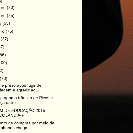
6)
bro
(20)
bro
(25)
ro
(55)
bro
(76)
o
(37)
47)
(56)
100)
2)
(73)
 preso após fugir de
agem e agredir ag...
a aponta trânsito de Picos e
ça entre ...
UM DE EDUCAÇÃO 2015
COLÂNDIA-PI
nto de compras por meio de
tphones chega...