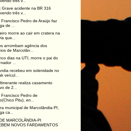
vendo três v...
 Grave acidente na BR 316
vendo três v...
o Francisco Pedro de Araújo faz
ga de ...
iro morre ao cair em cratera na
ia que...
os arrombam agência dos
ios de Marcolân...
nco dias na UTI, morre o pai do
nador ...
ndia recebeu em solenidade no
k veícul...
 Itinerante realiza casamento
ivo de 2...
o Francisco Pedro de
o(Chico Pitu), en...
ura municipal de Marcolândia-PI,
ga ca...
 DE MARCOLÂNDIA-PI
EBEM NOVOS FARDAMENTOS