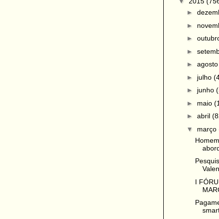
▼
2015
(75
►
dezem
►
novem
►
outub
►
setem
►
agost
►
julho
(
►
junho
►
maio
(
►
abril
(8
▼
março
Homem é
abord
Pesquis
Valen
I FÓR
MAR
Pagame
smar