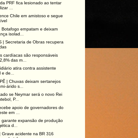
da PRF fica lesionado ao tentar
izar ...
vence Chile em amistoso e segue
ível
e Botafogo empatam e deixam
ança isolad...
| Secretaria de Obras recupera
adas
 cardíacas são responsáveis
2,8% das m...
diário atira contra assistente
l e de...
Ê | Chuvas deixam sertanejos
mi-árido s...
ado se Neymar será o novo Rei
tebol, P...
ecebe apoio de governadores do
ste em ...
o garante expansão de produção
ética d...
 Grave acidente na BR 316