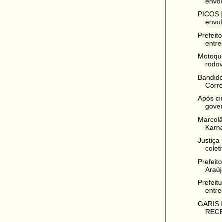
envol
PICOS |
envol
Prefeit
entre
Motoque
rodov
Bandid
Corre
Após ci
gover
Marcolâ
Karna
Justiça
colet
Prefeit
Araúj
Prefeit
entre
GARIS
REC