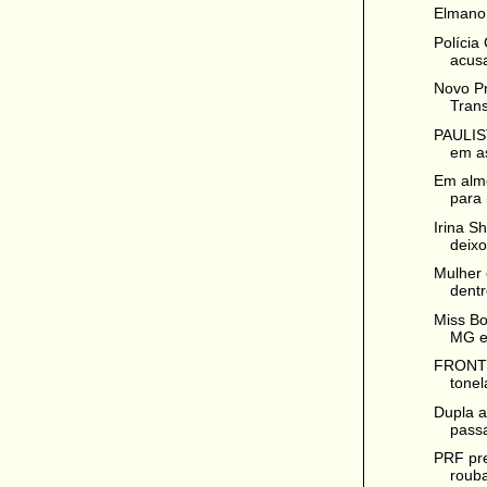
Elmano
Polícia 
acusa
Novo Pr
Trans
PAULIST
em as
Em almo
para 
Irina S
deixo
Mulher 
dentr
Miss Bo
MG e
FRONTE
tonel
Dupla 
passa
PRF pre
rouba