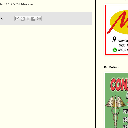
te: 12ª DRPC\ FNNoticias
17
Dr. Batista