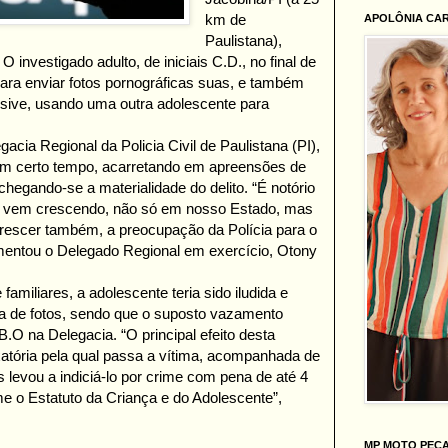
km de
APOLÔNIA CA
Paulistana),
 investigado adulto, de iniciais C.D., no final de
 para enviar fotos pornográficas suas, e também
usive, usando uma outra adolescente para
cia Regional da Policia Civil de Paulistana (PI),
 um certo tempo, acarretando em apreensões de
 chegando-se a materialidade do delito. “É notório
s vem crescendo, não só em nosso Estado, mas
o crescer também, a preocupação da Polícia para o
omentou o Delegado Regional em exercício, Otony
amiliares, a adolescente teria sido iludida e
ca de fotos, sendo que o suposto vazamento
B.O na Delegacia. “O principal efeito desta
xatória pela qual passa a vítima, acompanhada de
s levou a indiciá-lo por crime com pena de até 4
e o Estatuto da Criança e do Adolescente”,
MP MOTO PEÇ