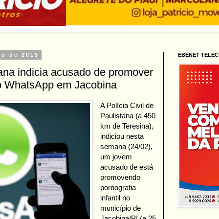
ro de 2015
EBENET TELE
stana indicia acusado de promover
elo WhatsApp em Jacobina
A Polícia Civil de
Paulistana (a 450
km de Teresina),
indiciou nesta
semana (24/02),
um jovem
acusado de está
promovendo
pornografia
infantil no
município de
Jacobina/PI (a 25