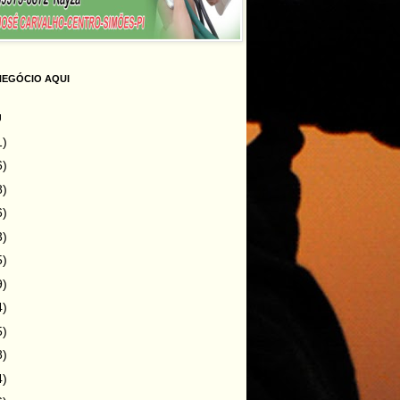
NEGÓCIO AQUI
g
1)
6)
8)
6)
3)
5)
9)
4)
5)
8)
4)