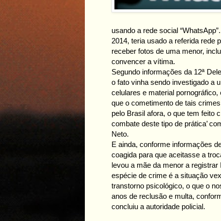
usando a rede social “WhatsApp”. O
2014, teria usado a referida rede
receber fotos de uma menor, incl
convencer a vítima.
Segundo informações da 12ª Delega
o fato vinha sendo investigado a
celulares e material pornográfico,
que o cometimento de tais crime
pelo Brasil afora, o que tem feit
combate deste tipo de prática’ c
Neto.
E ainda, conforme informações de f
coagida para que aceitasse a tro
levou a mãe da menor a registrar 
espécie de crime é a situação ve
transtorno psicológico, o que o no
anos de reclusão e multa, conform
concluiu a autoridade policial.