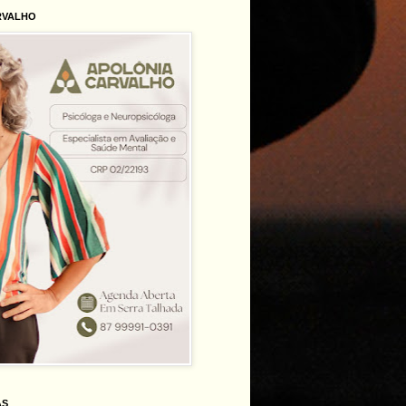
RVALHO
AS