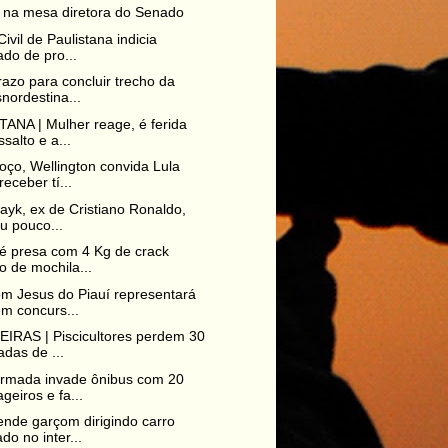
 na mesa diretora do Senado
Civil de Paulistana indicia
do de pro...
azo para concluir trecho da
nordestina...
ANA | Mulher reage, é ferida
salto e a...
ço, Wellington convida Lula
receber tí...
hayk, ex de Cristiano Ronaldo,
u pouco...
é presa com 4 Kg de crack
o de mochila...
m Jesus do Piauí representará
m concurs...
IRAS | Piscicultores perdem 30
adas de ...
armada invade ônibus com 20
geiros e fa...
nde garçom dirigindo carro
do no inter...