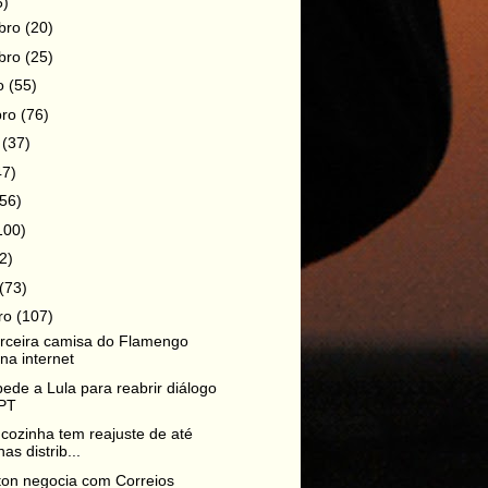
6)
bro
(20)
bro
(25)
ro
(55)
bro
(76)
o
(37)
47)
(56)
100)
2)
(73)
iro
(107)
rceira camisa do Flamengo
na internet
de a Lula para reabrir diálogo
PT
cozinha tem reajuste de até
as distrib...
ton negocia com Correios