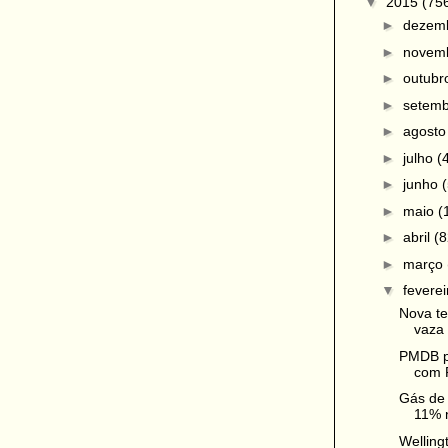
▼
2015
(75
►
dezem
►
novem
►
outub
►
setem
►
agost
►
julho
(
►
junho
►
maio
(
►
abril
(8
►
março
▼
fevere
Nova te
vaza 
PMDB pe
com 
Gás de 
11% n
Welling