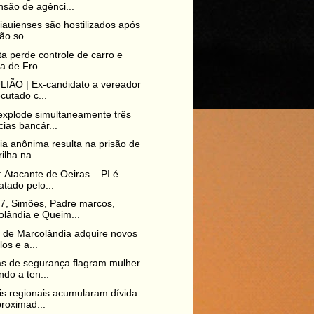
são de agênci...
piauienses são hostilizados após
ão so...
ta perde controle de carro e
ia de Fro...
IÃO | Ex-candidato a vereador
cutado c...
xplode simultaneamente três
ias bancár...
a anônima resulta na prisão de
ilha na...
: Atacante de Oeiras – PI é
atado pelo...
7, Simões, Padre marcos,
lândia e Queim...
o de Marcolândia adquire novos
los e a...
s de segurança flagram mulher
ndo a ten...
is regionais acumularam dívida
roximad...