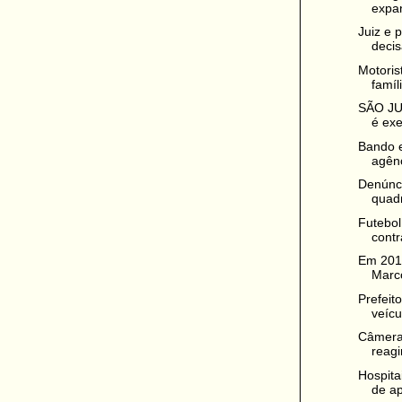
expan
Juiz e 
decis
Motoris
famíl
SÃO JUL
é exe
Bando e
agênc
Denúnci
quadr
Futebol
contr
Em 201
Marco
Prefeit
veícu
Câmera
reagi
Hospita
de ap