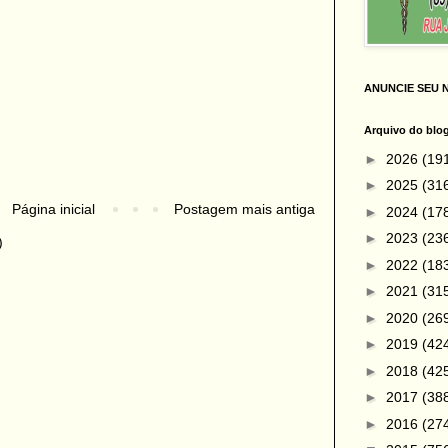
ANUNCIE SEU 
Arquivo do blo
►
2026
(19
►
2025
(31
Página inicial
Postagem mais antiga
►
2024
(17
►
2023
(23
)
►
2022
(18
►
2021
(31
►
2020
(26
►
2019
(42
►
2018
(42
►
2017
(38
►
2016
(27