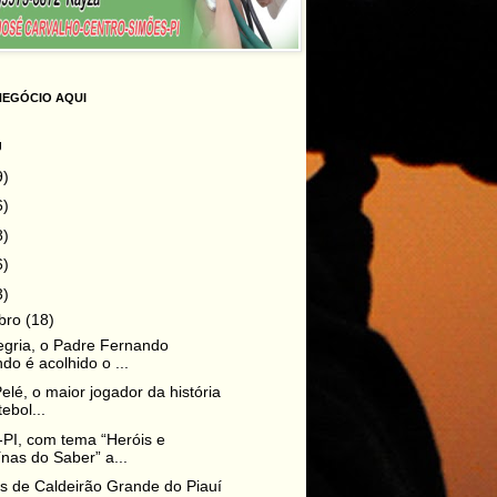
NEGÓCIO AQUI
g
9)
6)
8)
6)
3)
bro
(18)
gria, o Padre Fernando
o é acolhido o ...
elé, o maior jogador da história
tebol...
PI, com tema “Heróis e
nas do Saber” a...
s de Caldeirão Grande do Piauí