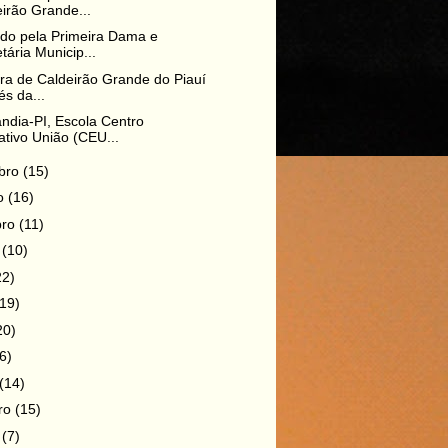
irão Grande...
ado pela Primeira Dama e
tária Municip...
ura de Caldeirão Grande do Piauí
és da...
ndia-PI, Escola Centro
tivo União (CEU...
bro
(15)
ro
(16)
bro
(11)
o
(10)
22)
(19)
20)
6)
(14)
iro
(15)
o
(7)