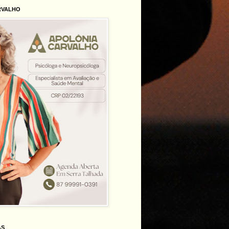
RVALHO
AS