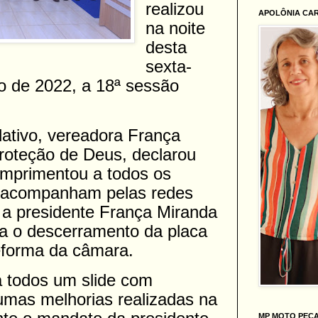
realizou
APOLÔNIA CA
na noite
desta
sexta-
o de 2022, a 18ª sessão
slativo, vereadora França
roteção de Deus, declarou
umprimentou a todos os
e acompanham pelas redes
 a presidente França Miranda
ra o descerramento da placa
eforma da câmara.
a todos um slide com
umas melhorias realizadas na
MP MOTO PEÇ