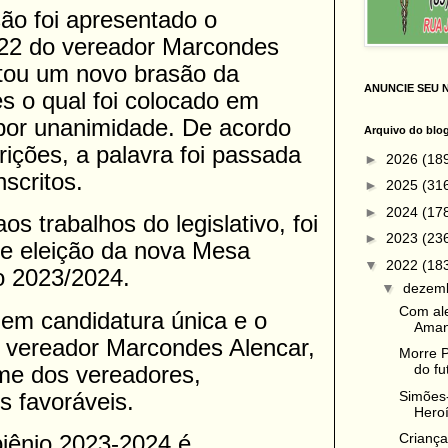
ão foi apresentado o
22 do vereador Marcondes
tou um novo brasão da
ANUNCIE SEU 
s o qual foi colocado em
por unanimidade. De acordo
Arquivo do blo
ições, a palavra foi passada
►
2026
(18
scritos.
►
2025
(31
►
2024
(17
s trabalhos do legislativo, foi
►
2023
(23
de eleição da nova Mesa
▼
2022
(18
io 2023/2024.
▼
dezem
Com ale
o em candidatura única e o
Amand
, vereador Marcondes Alencar,
Morre P
me dos vereadores,
do fu
Simões-
s favoráveis.
Heroí
biênio 2023-2024 é
Criança