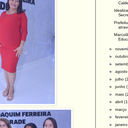
Calde
Idealiz
Secre
Prefeit
atrav
Marcolâ
Educa
►
novem
►
outub
►
setem
►
agost
►
julho
(
►
junho
►
maio
(
►
abril
(1
►
março
►
fevere
►
janeir