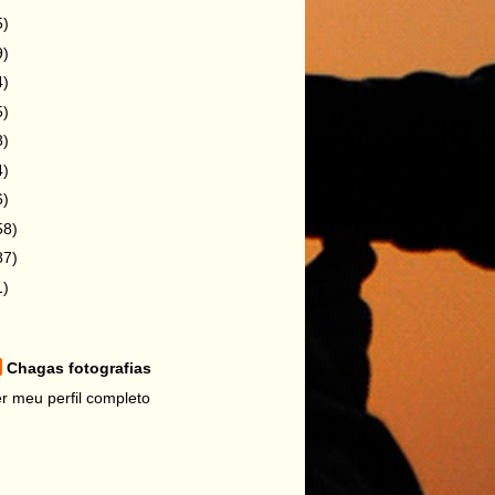
5)
9)
4)
5)
8)
4)
6)
58)
87)
1)
Chagas fotografias
r meu perfil completo