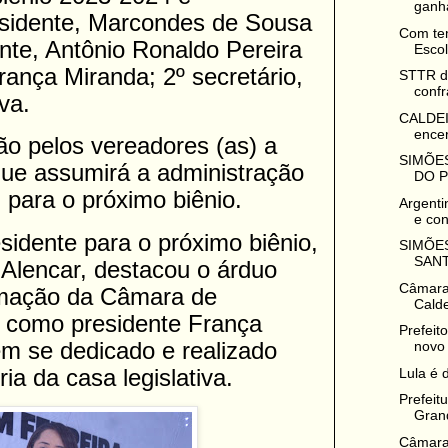
ganha
sidente, Marcondes de Sousa
Com tem
ente, Antônio Ronaldo Pereira
Escol
França Miranda; 2º secretário,
STTR de
confr
va.
CALDEI
encer
ção pelos vereadores (as) a
SIMÕES
que assumirá a administração
DO 
para o próximo biênio.
Argenti
e con
esidente para o próximo biênio,
SIMÕES
SANT
Alencar, destacou o árduo
Câmara
ormação da Câmara de
Calde
 como presidente França
Prefeit
m se dedicado e realizado
novo 
ia da casa legislativa.
Lula é 
Prefeit
Grand
Câmara