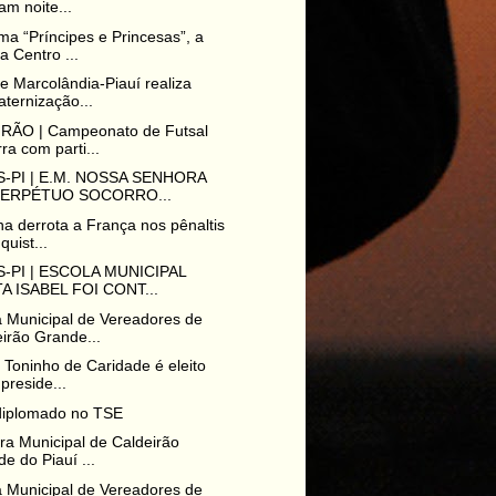
m noite...
a “Príncipes e Princesas”, a
a Centro ...
 Marcolândia-Piauí realiza
aternização...
RÃO | Campeonato de Futsal
ra com parti...
-PI | E.M. NOSSA SENHORA
PERPÉTUO SOCORRO...
na derrota a França nos pênaltis
quist...
-PI | ESCOLA MUNICIPAL
A ISABEL FOI CONT...
 Municipal de Vereadores de
irão Grande...
o Toninho de Caridade é eleito
preside...
diplomado no TSE
ura Municipal de Caldeirão
e do Piauí ...
 Municipal de Vereadores de