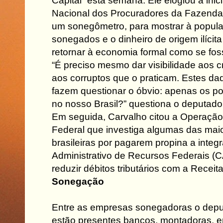
Capital” esta semana. Ele elogiou a inic
Nacional dos Procuradores da Fazenda
um sonegômetro, para mostrar à popula
sonegados e o dinheiro de origem ilícit
retornar à economia formal como se foss
“É preciso mesmo dar visibilidade aos 
aos corruptos que o praticam. Estes d
fazem questionar o óbvio: apenas os 
no nosso Brasil?” questiona o deputado
Em seguida, Carvalho citou a Operação 
Federal que investiga algumas das ma
brasileiras por pagarem propina a inte
Administrativo de Recursos Federais (
reduzir débitos tributários com a Receit
Sonegação
Entre as empresas sonegadoras o dep
estão presentes bancos, montadoras, e