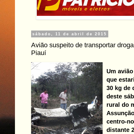
sábado, 11 de abril de 2015
Avião suspeito de transportar droga 
Piauí
Um avião
que estar
30 kg de 
deste sáb
rural do 
Assunção 
centro-no
distante 