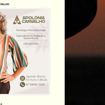
RVALHO
AS