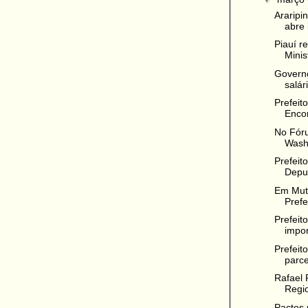
Araripi
abre 
Piauí r
Minis
Governo
salár
Prefeit
Encon
No Fóru
Wash
Prefeit
Depu
Em Mut
Prefe
Prefeit
impor
Prefeit
parce
Rafael 
Regio
Pactos 