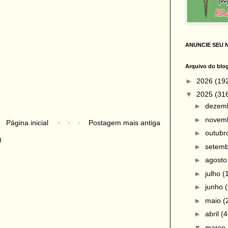
ANUNCIE SEU 
Arquivo do blo
►
2026
(19
▼
2025
(31
►
dezem
►
novem
Página inicial
Postagem mais antiga
►
outub
)
►
setem
►
agost
►
julho
(
►
junho
►
maio
(
►
abril
(4
▼
março