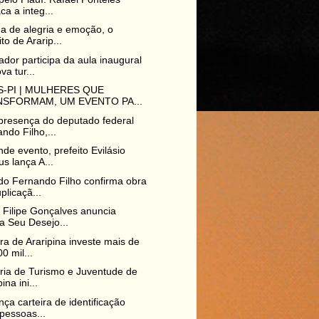
ca a integ...
a de alegria e emoção, o
ito de Ararip...
dor participa da aula inaugural
va tur...
-PI | MULHERES QUE
SFORMAM, UM EVENTO PA...
resença do deputado federal
ndo Filho,...
de evento, prefeito Evilásio
s lança A...
o Fernando Filho confirma obra
plicaçã...
o Filipe Gonçalves anuncia
a Seu Desejo...
ura de Araripina investe mais de
0 mil...
ria de Turismo e Juventude de
ina ini...
nça carteira de identificação
pessoas...