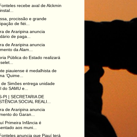
Fonteles recebe aval de Alckmin
nstal...
sa, procissão e grande
cipação de fiéi...
ura de Araripina anuncia
dário de paga...
ura de Araripina anuncia
mento da Alam...
ria Pública do Estado realizará
selet...
te piauiense é medalhista de
na ‘Quime...
o de Simões entrega unidade
l do SAMU e...
-PI | SECRETARIA DE
STÊNCIA SOCIAL REALI...
ura de Araripina anuncia
mento do Garan...
uí Primeira Infância é
entado aos muni...
Fonteles anuncia que Piauí terá