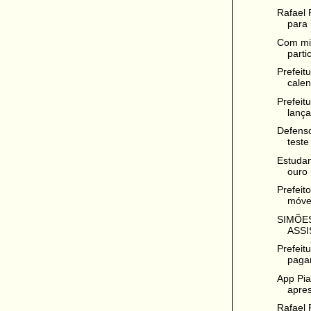
Rafael 
para i
Com mis
parti
Prefeit
calen
Prefeit
lança
Defenso
teste 
Estudan
ouro 
Prefeit
móve
SIMÕES
ASSI
Prefeit
paga
App Pia
apres
Rafael 