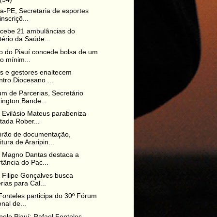
na-PE, Secretaria de esportes
inscriçõ...
ecebe 21 ambulâncias do
tério da Saúde...
 do Piauí concede bolsa de um
io mínim...
os e gestores enaltecem
tro Diocesano ...
m de Parcerias, Secretário
ington Bande...
o Evilásio Mateus parabeniza
tada Rober...
irão de documentação,
itura de Araripin...
o Magno Dantas destaca a
tância do Pac...
o Filipe Gonçalves busca
rias para Cal...
Fonteles participa do 30º Fórum
nal de...
pelo Piauí: Rafael Fonteles