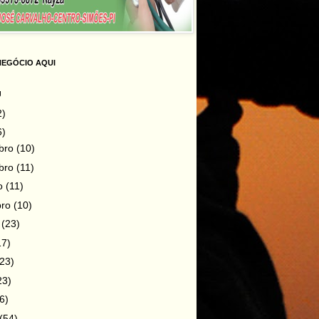
NEGÓCIO AQUI
g
2)
6)
bro
(10)
bro
(11)
ro
(11)
bro
(10)
o
(23)
17)
(23)
23)
6)
(54)