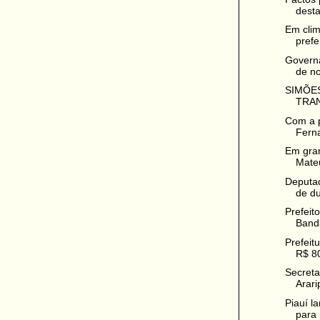
desta
Em clim
prefe
Governa
de no
SIMÕES
TRAN
Com a p
Ferna
Em gran
Mateu
Deputad
de du
Prefeit
Band
Prefeit
R$ 80
Secreta
Ararip
Piauí la
para 