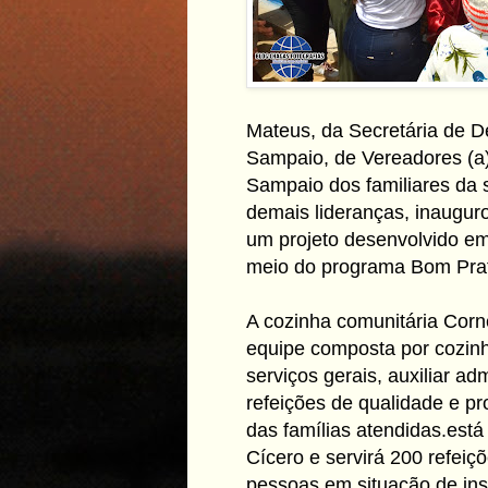
Mateus, da Secretária de D
Sampaio, de Vereadores (a),
Sampaio dos familiares da 
demais lideranças, inaugur
um projeto desenvolvido e
meio do programa Bom Pra
A cozinha comunitária Cor
equipe composta por cozinhe
serviços gerais, auxiliar adm
refeições de qualidade e pr
das famílias atendidas.est
Cícero e servirá 200 refeiç
pessoas em situação de ins