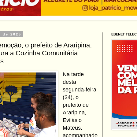
o de 2025
EBENET TELE
emoção, o prefeito de Araripina,
gura a Cozinha Comunitária
s.
Na tarde
desta
segunda-feira
(24), o
prefeito de
Araripina,
Evilásio
Mateus,
acompanhado