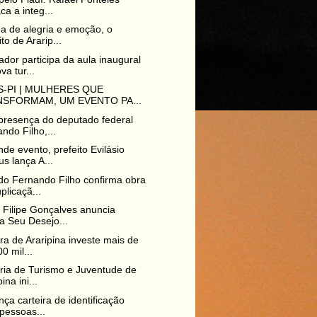
ca a integ...
a de alegria e emoção, o
ito de Ararip...
dor participa da aula inaugural
va tur...
-PI | MULHERES QUE
SFORMAM, UM EVENTO PA...
resença do deputado federal
ndo Filho,...
de evento, prefeito Evilásio
s lança A...
o Fernando Filho confirma obra
plicaçã...
o Filipe Gonçalves anuncia
a Seu Desejo...
ura de Araripina investe mais de
0 mil...
ria de Turismo e Juventude de
ina ini...
nça carteira de identificação
pessoas...