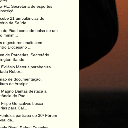
na-PE, Secretaria de esportes
inscriçõ...
ecebe 21 ambulâncias do
tério da Saúde...
 do Piauí concede bolsa de um
io mínim...
os e gestores enaltecem
tro Diocesano ...
m de Parcerias, Secretário
ington Bande...
o Evilásio Mateus parabeniza
tada Rober...
irão de documentação,
itura de Araripin...
o Magno Dantas destaca a
tância do Pac...
o Filipe Gonçalves busca
rias para Cal...
Fonteles participa do 30º Fórum
nal de...
pelo Piauí: Rafael Fonteles