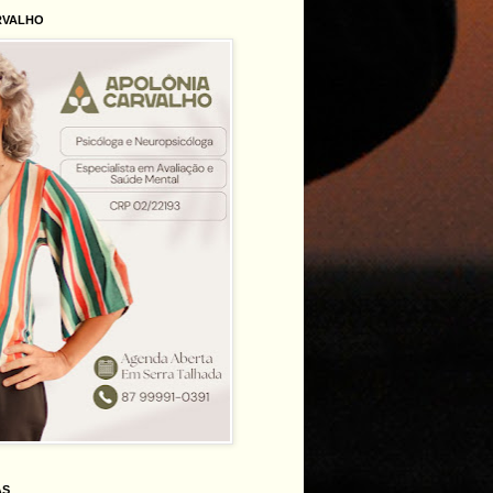
RVALHO
AS