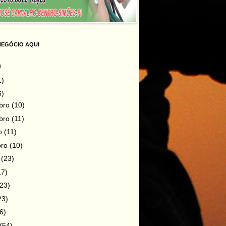
NEGÓCIO AQUI
g
1)
6)
bro
(10)
bro
(11)
ro
(11)
bro
(10)
o
(23)
17)
(23)
23)
6)
(54)