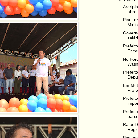
Araripi
abre 
Piauí r
Minis
Governo
salár
Prefeit
Encon
No Fóru
Wash
Prefeit
Depu
Em Mut
Prefe
Prefeit
impor
Prefeit
parce
Rafael 
Regio
Pactos 