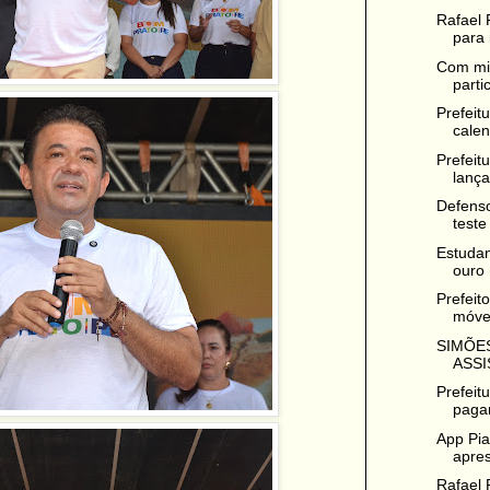
Rafael 
para i
Com mis
parti
Prefeit
calen
Prefeit
lança
Defenso
teste 
Estudan
ouro 
Prefeit
móve
SIMÕES
ASSI
Prefeit
paga
App Pia
apres
Rafael 