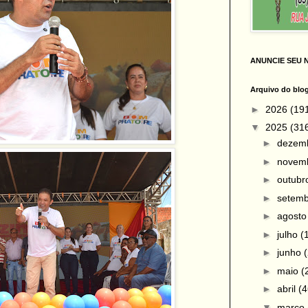
ANUNCIE SEU 
Arquivo do blo
►
2026
(19
▼
2025
(31
►
dezem
►
novem
►
outub
►
setem
►
agost
►
julho
(
►
junho
►
maio
(
►
abril
(4
▼
março