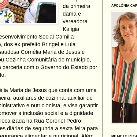
da primeira
APOLÔNIA CA
dama e
vereadora
Kaligia
esenvolvimento Social Camilla
 dos ex-prefeito Bringel e Lula
saudosa Cornélia Maria de Jesus e
ou Cozinha Comunitária do município,
m parceria com o Governo do Estado por
to.
nélia Maria de Jesus que conta com uma
ira, auxiliares de cozinha, auxiliar de
inistrativo e nutricionista, e visa garantir
omover a inclusão social e a dignidade
á localizada na Rua Coronel Pedro
ões diárias de segunda a sexta-feira para
egurança alimentar e nutricional. Além
MP MOTO PEÇ