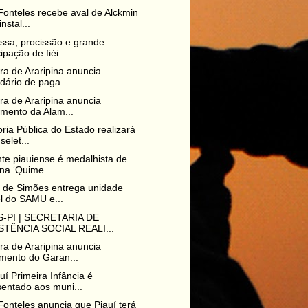
Fonteles recebe aval de Alckmin
nstal...
sa, procissão e grande
cipação de fiéi...
ura de Araripina anuncia
dário de paga...
ura de Araripina anuncia
mento da Alam...
ria Pública do Estado realizará
selet...
te piauiense é medalhista de
na ‘Quime...
o de Simões entrega unidade
l do SAMU e...
-PI | SECRETARIA DE
STÊNCIA SOCIAL REALI...
ura de Araripina anuncia
mento do Garan...
uí Primeira Infância é
entado aos muni...
Fonteles anuncia que Piauí terá