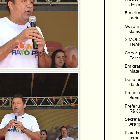
desta
Em clim
prefe
Governa
de no
SIMÕES
TRAN
Com a p
Ferna
Em gran
Mateu
Deputad
de du
Prefeit
Band
Prefeit
R$ 80
Secreta
Ararip
Piauí la
para 