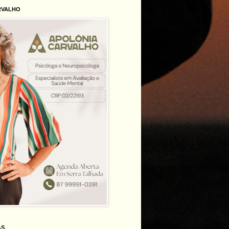
RVALHO
AS