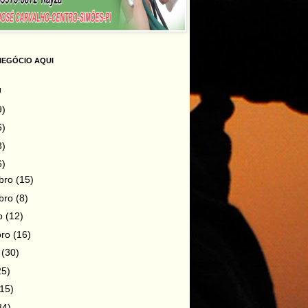
NEGÓCIO AQUI
g
9)
6)
8)
6)
bro
(15)
bro
(8)
ro
(12)
bro
(16)
o
(30)
25)
(15)
34)