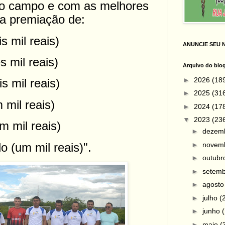
so campo e com as melhores
 a premiação de:
s mil reais)
ANUNCIE SEU 
s mil reais)
Arquivo do blo
►
2026
(18
s mil reais)
►
2025
(31
 mil reais)
►
2024
(17
▼
2023
(23
m mil reais)
►
dezem
►
novem
 (um mil reais)".
►
outub
►
setem
►
agost
►
julho
(
►
junho
►
maio
(