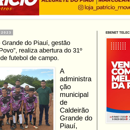
 2023
EBENET TELE
o Grande do Piauí, gestão
Povo”, realiza abertura do 31º
de futebol de campo.
A
administra
ção
municipal
de
Caldeirão
Grande do
Piauí,