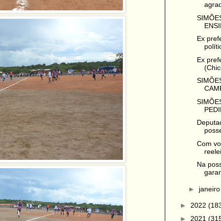
agrad
SIMÕES
ENSI
Ex pref
polít
Ex pref
(Chic
SIMÕES
CAMP
SIMÕES
PEDI
Deputa
posse
Com vot
reelei
Na poss
garan
►
janeir
►
2022
(18
►
2021
(31