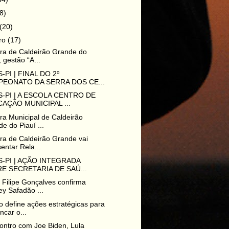
8)
(20)
iro
(17)
ura de Caldeirão Grande do
, gestão “A...
-PI | FINAL DO 2º
EONATO DA SERRA DOS CE...
-PI | A ESCOLA CENTRO DE
AÇÃO MUNICIPAL ...
ura Municipal de Caldeirão
e do Piauí ...
ura de Caldeirão Grande vai
entar Rela...
-PI | AÇÃO INTEGRADA
E SECRETARIA DE SAÚ...
o Filipe Gonçalves confirma
y Safadão ...
 define ações estratégicas para
ncar o...
ntro com Joe Biden, Lula