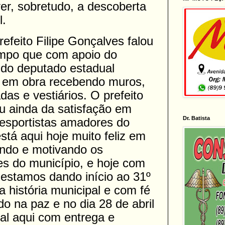
er, sobretudo, a descoberta
l.
efeito Filipe Gonçalves falou
mpo que com apoio do
 do deputado estadual
 em obra recebendo muros,
as e vestiários. O prefeito
ou ainda da satisfação em
Dr. Batista
desportistas amadores do
stá aqui hoje muito feliz em
ando e motivando os
es do município, e hoje com
estamos dando início ao 31º
história municipal e com fé
o na paz e no dia 28 de abril
al aqui com entrega e