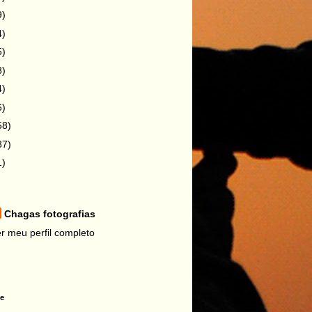
9)
4)
5)
8)
4)
6)
58)
87)
1)
Chagas fotografias
r meu perfil completo
ne