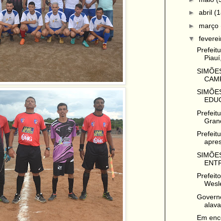
►
abril
(1
►
março
▼
fevere
Prefeit
Piauí
SIMÕES
CAMP
SIMÕES
EDUC
Prefeit
Grand
Prefeit
apres
SIMÕES
ENTR
Prefeit
Wesle
Governo
alava
Em enco