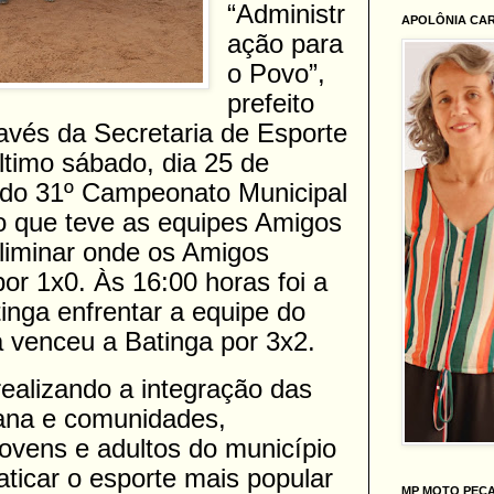
“Administr
APOLÔNIA CA
ação para
o Povo”,
prefeito
ravés da Secretaria de Esporte
último sábado, dia 25 de
a do 31º Campeonato Municipal
 que teve as equipes Amigos
liminar onde os Amigos
or 1x0. Às 16:00 horas foi a
inga enfrentar a equipe do
ia venceu a Batinga por 3x2.
ealizando a integração das
ana e comunidades,
ovens e adultos do município
aticar o esporte mais popular
MP MOTO PEÇ