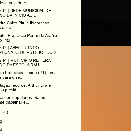
ece pela defe...
-PI | REDE MUNICIPAL DE
NO DÁ INÍCIO AO ...
eito Chico Pitu e lideranças
icas do m...
eito, Francisco Pedro de Araújo
o Pitu...
-PI | ABERTURA DO
EONATO DE FUTEBOL DO S...
-PI | MUNICÍPIO REITERA
DO DA ESCOLA RAU...
do Francisco Limma (PT) toma
 para o se...
ação recorde, Arthur Lira é
to presid...
e dos deputados, Rafael
te trabalhar e...
o
(26)
3)
5)