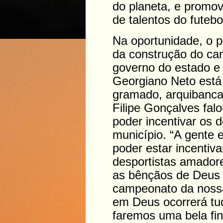
do planeta, e promov
de talentos do futebo
Na oportunidade, o pr
da construção do ca
governo do estado e
Georgiano Neto está
gramado, arquibancad
Filipe Gonçalves fal
poder incentivar os 
município. “A gente e
poder estar incentiv
desportistas amador
as bênçãos de Deus 
campeonato da nossa 
em Deus ocorrerá tud
faremos uma bela fin