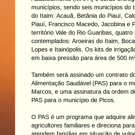
municípios, sendo seis municípios do t
do Itaim: Acauã, Betânia do Piauí, Ca
Piauí, Francisco Macedo, Jacobina e P
território Vale do Rio Guaribas, quatro
contemplados: Aroeiras do Itaim, Boc
Lopes e Itainópolis. Os kits de irrigaçã
em baixa pressão para área de 500 m²
Também será assinado um contrato d
Alimentação Saudável (PAS) para o mu
Marcos, e uma assinatura da ordem d
PAS para o município de Picos.
O PAS é um programa que adquire ali
agricultores familiares e direciona par
atendem famílias em situação de vulne