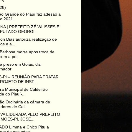
(28)
ão Grande do Piauí faz adesão a
o 2021...
NA | PREFEITO ZÉ WLISSES E
PUTADO GEORGI...
ton Dias autoriza realização de
os e a...
Barbosa morre após troca de
 com a pol...
é preso em Goiás, diz
rnador
-PI – REUNIÃO PARA TRATAR
ROJETO DE INST...
ura Municipal de Caldeirão
e do Piauí-...
ão Ordinária da câmara de
dores de Cal...
VA LIDERADA PELO PREFEITO
IMÕES-PI, JOSÉ...
DO Limma e Chico Pitu a
rem de assuntos...