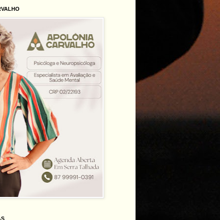
RVALHO
AS