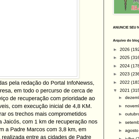
ANUNCIE SEU 
Arquivo do blo
►
2026
(19
►
2025
(31
►
2024
(17
►
2023
(23
►
2022
(18
as pela redação do Portal InfoNewss,
resa, em todo o percurso de cerca de
▼
2021
(31
►
dezem
rviço de recuperação com prioridade ao
veis, com execução inicial de 4,8 KM.
►
novem
rar os trechos mais comprometidos
►
outub
a Jaicós, com 1 km de recuperação nos
►
setem
lém a Padre Marcos com 3,8 km, em
►
agost
 realizada entre as cidades de Padre
►
julho
(