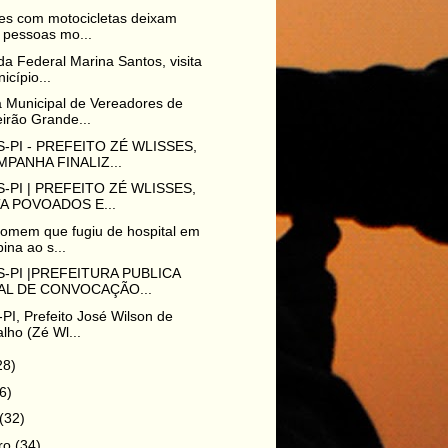
es com motocicletas deixam
 pessoas mo...
a Federal Marina Santos, visita
icípio...
 Municipal de Vereadores de
irão Grande...
-PI - PREFEITO ZÉ WLISSES,
PANHA FINALIZ...
-PI | PREFEITO ZÉ WLISSES,
TA POVOADOS E...
omem que fugiu de hospital em
ina ao s...
-PI |PREFEITURA PUBLICA
AL DE CONVOCAÇÃO...
PI, Prefeito José Wilson de
lho (Zé Wl...
28)
6)
(32)
iro
(34)