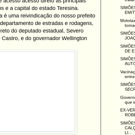
e acesso acesso direto as principais
SIMÕES
s e a capital do estado Teresina.
EMIT
a é uma reivindicação do nosso prefeito
Mototax
o departamento de estradas e rodagens,
tomad
ireto do deputado estadual, Severo
SIMÕES
o Castro, e do governador Wellington
JOAQ
SIMÕES
DE E
SIMÕES
AUTO
Vacinaç
entre
SIMÕES
SECR
Governo
que in
EX-VE
ROBE
SIMÕES
CAL
LI...