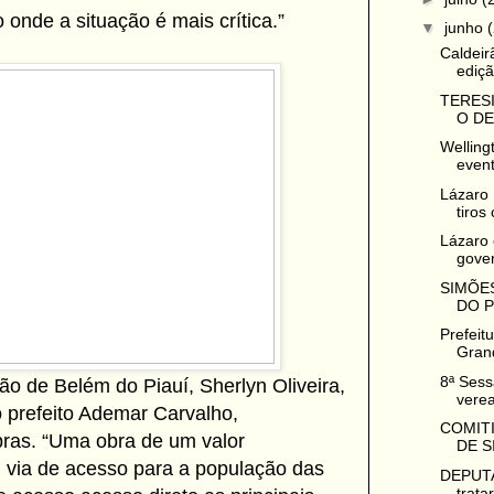
onde a situação é mais crítica.”
▼
junho
Caldeir
ediçã
TERESI
O DE
Welling
event
Lázaro 
tiros
Lázaro 
gove
SIMÕES
DO P
Prefeit
Grand
8ª Sess
ão de Belém do Piauí, Sherlyn Oliveira,
verea
 prefeito Ademar Carvalho,
COMITI
ras. “Uma obra de um valor
DE S
pal via de acesso para a população das
DEPUTA
trata