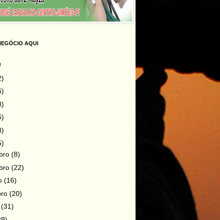
NEGÓCIO AQUI
g
2)
6)
8)
6)
3)
5)
bro
(8)
bro
(22)
ro
(16)
bro
(20)
o
(31)
29)