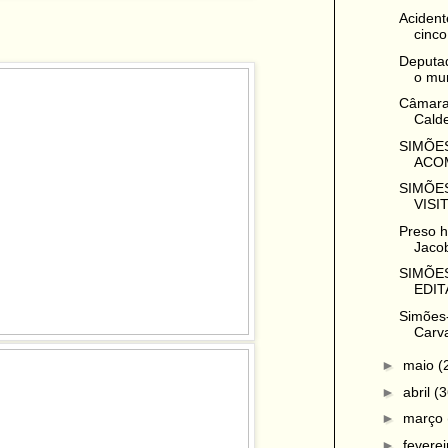
Acident
cinco
Deputad
o mun
Câmara
Calde
SIMÕES
ACOM
SIMÕES
VISI
Preso h
Jacob
SIMÕES
EDIT
Simões-
Carva
►
maio
(
►
abril
(3
►
março
►
fevere