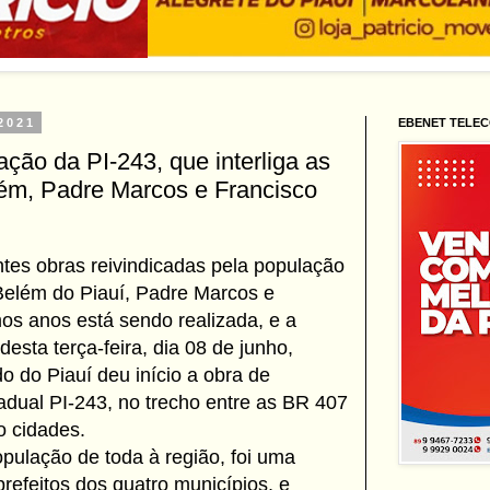
 2021
EBENET TELE
ação da PI-243, que interliga as
lém, Padre Marcos e Francisco
tes obras reivindicadas pela população
Belém do Piauí, Padre Marcos e
os anos está sendo realizada, e a
esta terça-feira, dia 08 de junho,
 do Piauí deu início a obra de
adual PI-243, no trecho entre as BR 407
o cidades.
opulação de toda à região, foi uma
prefeitos dos quatro municípios, e