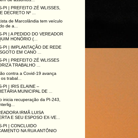
-PI | PREFEITO ZÉ WLISSES,
E DECRETO Nº ...
ista de Marcolândia tem veículo
o de a...
-PI | A PEDIDO DO VEREADOR
UIM HONÓRIO (...
-PI | IMPLANTAÇÃO DE REDE
SGOTO EM CANO ...
-PI | PREFEITO ZÉ WLISSES
RIZA TRABALHO ...
ão contra a Covid-19 avança
 os trabal...
-PI | IRIS ELAINE –
ETÁRIA MUNICIPAL DE ...
 inicia recuperação da PI-243,
terlig...
READORA IRMÃ LUISA
RTA E SEU ESPOSO EX-VE...
-PI | CONCLUIDO
ÇAMENTO NA RUA ANTÔNIO