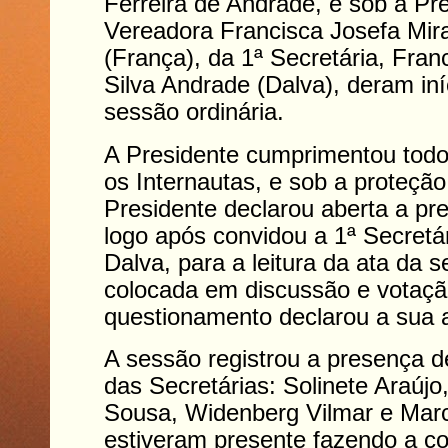
Ferreira de Andrade, e sob a Pr
Vereadora Francisca Josefa Mir
(França), da 1ª Secretária, Fran
Silva Andrade (Dalva), deram iní
sessão ordinária.
A Presidente cumprimentou todo
os Internautas, e sob a proteçã
Presidente declarou aberta a pr
logo após convidou a 1ª Secretá
Dalva, para a leitura da ata da s
colocada em discussão e votaç
questionamento declarou a sua 
A sessão registrou a presença d
das Secretárias: Solinete Araúj
Sousa,
Widenberg Vilmar e Marc
estiveram presente fazendo a co