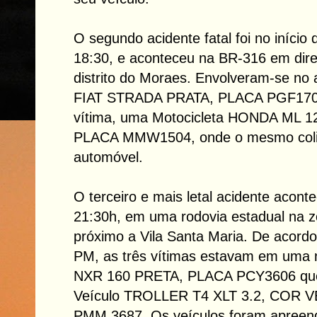
O segundo acidente fatal foi no início 
18:30, e aconteceu na BR-316 em dir
distrito do Moraes. Envolveram-se no 
FIAT STRADA PRATA, PLACA PGF1700,
vítima, uma Motocicleta HONDA ML
PLACA MMW1504, onde o mesmo colidi
automóvel.
O terceiro e mais letal acidente acont
21:30h, em uma rodovia estadual na z
próximo a Vila Santa Maria. De acord
PM, as três vítimas estavam em u
NXR 160 PRETA, PLACA PCY3606 que 
Veículo TROLLER T4 XLT 3.2, COR
PMM 3687. Os veículos foram apreend