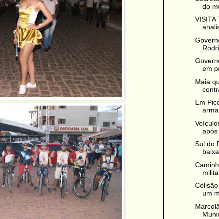
do mu
VISITA
anali
Governo
Rodr
Governo
em p
Maia qu
contr
Em Pico
arma
Veículo
após 
Sul do 
baixa
Caminhã
milit
Colisão
um mo
Marcolâ
Munic