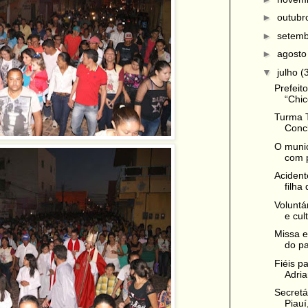
►
outub
►
setem
►
agost
▼
julho
(
Prefeit
“Chic
Turma 
Concl
O munic
com p
Acident
filha
Voluntá
e cult
Missa e
do pa
Fiéis p
Adria
Secretá
Piauí