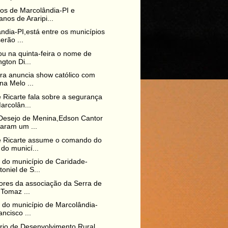
os de Marcolândia-PI e
anos de Araripi...
ndia-PI,está entre os municípios
erão ...
tou na quinta-feira o nome de
ngton Di...
ura anuncia show católico com
na Melo ...
 Ricarte fala sobre a segurança
rcolân...
Desejo de Menina,Edson Cantor
zaram um ...
e Ricarte assume o comando do
do municí...
o do município de Caridade-
toniel de S...
tores da associação da Serra de
Tomaz ...
o do município de Marcolândia-
ancisco ...
rio de Desenvolvimento Rural