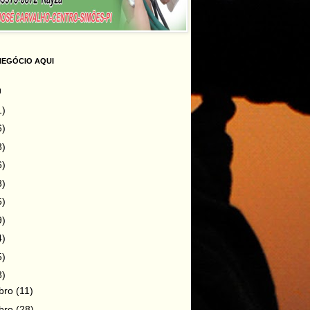
NEGÓCIO AQUI
g
1)
6)
8)
6)
3)
5)
9)
4)
5)
8)
bro
(11)
bro
(28)