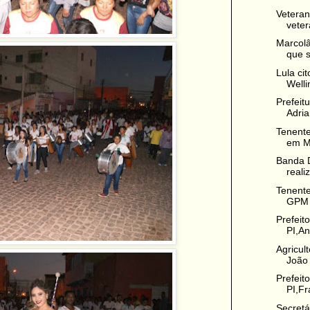
Veteran
veter
Marcolâ
que s
Lula ci
Welli
Prefeit
Adria
Tenente
em Ma
Banda 
reali
Tenent
GPM 
Prefeit
PI,An
Agricul
João 
Prefeit
PI,Fr
Secretá