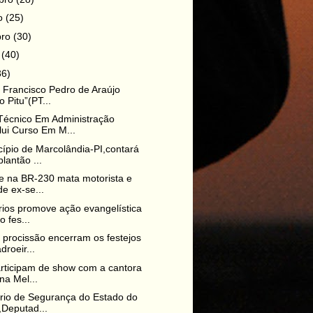
ro
(25)
bro
(30)
o
(40)
36)
o Francisco Pedro de Araújo
o Pitu”(PT...
Técnico Em Administração
ui Curso Em M...
ípio de Marcolândia-PI,contará
lantão ...
e na BR-230 mata motorista e
 de ex-se...
rios promove ação evangelística
o fes...
 procissão encerram os festejos
droeir...
articipam de show com a cantora
na Mel...
rio de Segurança do Estado do
,Deputad...