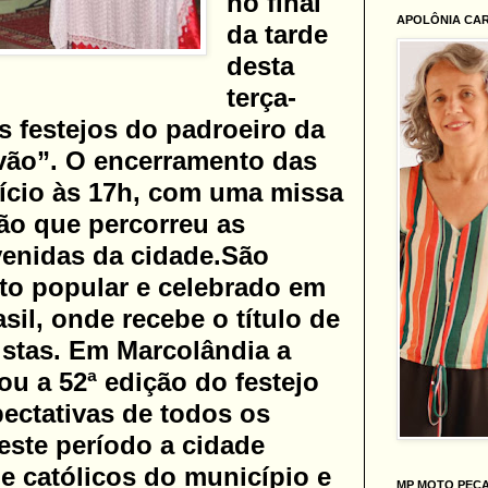
no final
APOLÔNIA CA
da tarde
desta
terça-
os festejos do padroeiro da
vão”. O encerramento das
nício às 17h, com uma missa
ão que percorreu as
venidas da cidade.
São
to popular e celebrado em
asil, onde recebe o título de
istas. Em Marcolândia a
u a 52ª edição do festejo
ectativas de todos os
ste período a cidade
e católicos do município e
MP MOTO PEÇ