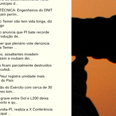
nicípio d...
 TÉCNICA: Engenheiros do DNIT
sam perím...
 Temer não tem vida longa, diz
igo
 anuncia que PI bate recorde
rodução de...
er que plenário vote denúncia
a Temer ...
s, assaltantes invadem
zém e roubam din...
s ficam parcialmente destruídos
colisã...
Piauí registra umidade mais
 do País
o do Exército com cerca de 30
ares tom...
 grave entre Gol e L200 deixa
rto e qu...
ndia-PI, realiza a X Conferência
ipal ...