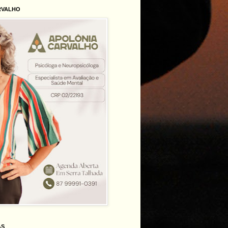
RVALHO
AS