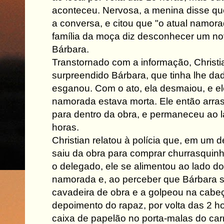
aconteceu. Nervosa, a menina disse qu
a conversa, e citou que "o atual namorad
família da moça diz desconhecer um n
Bárbara.
Transtornado com a informação, Christia
surpreendido Bárbara, que tinha lhe dad
esganou. Com o ato, ela desmaiou, e el
namorada estava morta. Ele então arra
para dentro da obra, e permaneceu ao l
horas.
Christian relatou à polícia que, em um
saiu da obra para comprar churrasquin
o delegado, ele se alimentou ao lado do
namorada e, ao perceber que Bárbara
cavadeira de obra e a golpeou na cabe
depoimento do rapaz, por volta das 2 ho
caixa de papelão no porta-malas do car