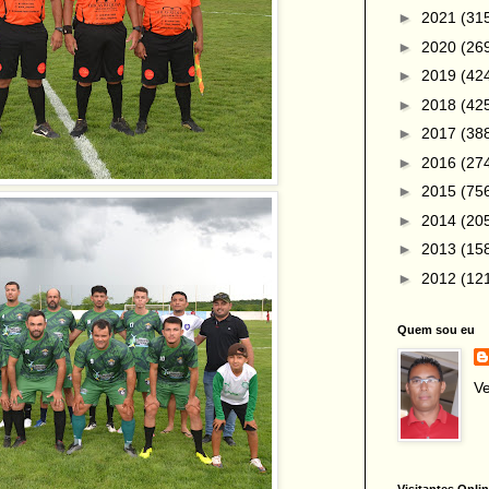
►
2021
(31
►
2020
(26
►
2019
(42
►
2018
(42
►
2017
(38
►
2016
(27
►
2015
(75
►
2014
(20
►
2013
(15
►
2012
(12
Quem sou eu
Ve