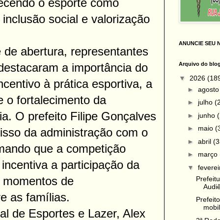
lecendo o esporte como
 inclusão social e valorização
ANUNCIE SEU 
 de abertura, representantes
 destacaram a importância do
Arquivo do blo
▼
2026
(18
centivo à prática esportiva, a
►
agost
 o fortalecimento da
►
julho
(
ia. O prefeito Filipe Gonçalves
►
junho
►
maio
(
isso da administração com o
►
abril
(3
rmando que a competição
►
março
incentiva a participação da
▼
fevere
e momentos de
Prefeit
Audiê
e as famílias.
Prefeit
mobil
al de Esportes e Lazer, Alex