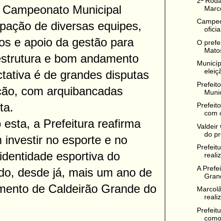
2ª Rod
 o Campeonato Municipal
Marc
Campeo
ipação de diversas equipes,
ofici
os e apoio da gestão para
O prefe
Matos
 estrutura e bom andamento
Municíp
eleiç
ctativa é de grandes disputas
Prefeit
ção, com arquibancadas
Munic
ta.
Prefeito
com c
esta, a Prefeitura reafirma
Valdeir
do pr
investir no esporte e no
Prefeit
 identidade esportiva do
reali
A Prefe
do, desde já, mais um ano de
Grand
imento de Caldeirão Grande do
Marcolâ
reali
Prefeit
como 