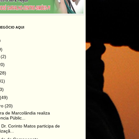
NEGÓCIO AQUI
g
9)
o
(2)
20)
(28)
31)
3)
(49)
iro
(20)
ura de Marcolândia realiza
ncia Públic...
o Dr. Corinto Matos participa de
izaçã...