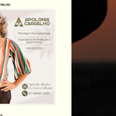
RVALHO
AS