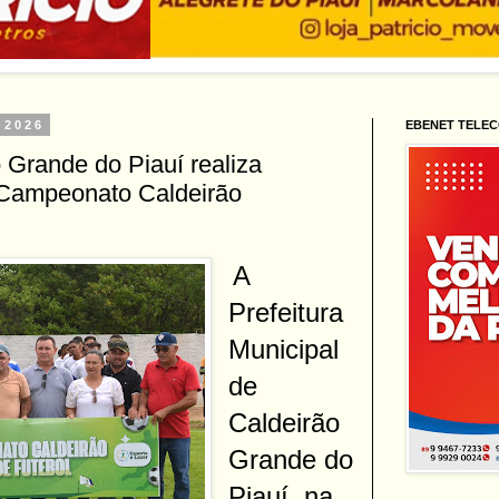
 2026
EBENET TELE
o Grande do Piauí realiza
º Campeonato Caldeirão
A
Prefeitura
Municipal
de
Caldeirão
Grande do
Piauí, na