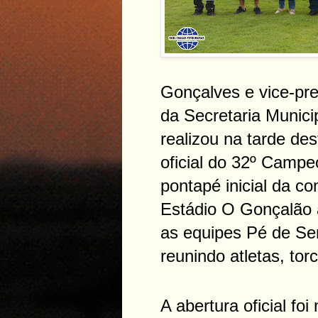
Gonçalves e vice-pre
da Secretaria Munici
realizou na tarde de
oficial do 32º Camp
pontapé inicial da c
Estádio O Gonçalão 
as equipes Pé de Se
reunindo atletas, tor
A abertura oficial f