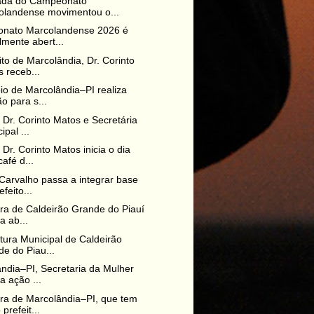
ada do Campeonato
olandense movimentou o...
nato Marcolandense 2026 é
almente abert...
ito de Marcolândia, Dr. Corinto
 receb...
io de Marcolândia–PI realiza
ão para s...
o Dr. Corinto Matos e Secretária
ipal ...
 Dr. Corinto Matos inicia o dia
afé d...
 Carvalho passa a integrar base
efeito...
ura de Caldeirão Grande do Piauí
za ab...
itura Municipal de Caldeirão
e do Piau...
ndia–PI, Secretaria da Mulher
za ação ...
ura de Marcolândia–PI, que tem
prefeit...