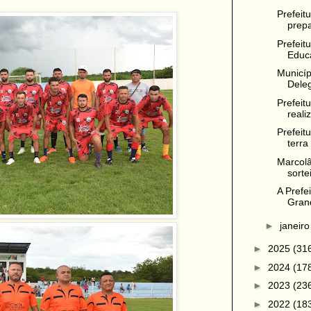
Prefeit
prepa
Prefeit
Educa
Municíp
Deleg
Prefeit
reali
Prefeit
terra
Marcolâ
sorte
A Prefe
Grand
►
janeir
►
2025
(31
►
2024
(17
►
2023
(23
►
2022
(18