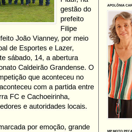
APOLÔNIA CA
gestão do
prefeito
Filipe
feito João Vianney, por meio
pal de Esportes e Lazer,
ste sábado, 14, a abertura
eonato Caldeirão Grandense. O
ompetição que aconteceu no
aconteceu com a partida entre
rra FC e Cachoeirinha,
cedores e autoridades locais.
oi marcada por emoção, grande
MP MOTO PEÇ