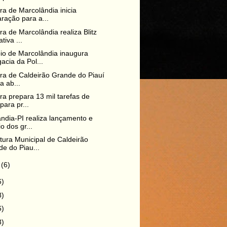
ura de Marcolândia inicia
ração para a...
ura de Marcolândia realiza Blitz
tiva ...
io de Marcolândia inaugura
acia da Pol...
ura de Caldeirão Grande do Piauí
za ab...
ura prepara 13 mil tarefas de
 para pr...
ndia-PI realiza lançamento e
io dos gr...
itura Municipal de Caldeirão
e do Piau...
o
(6)
6)
8)
6)
3)