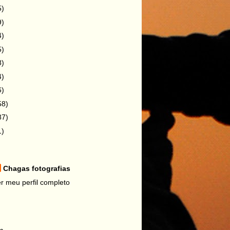
5)
9)
4)
5)
8)
4)
6)
58)
87)
1)
Chagas fotografias
r meu perfil completo