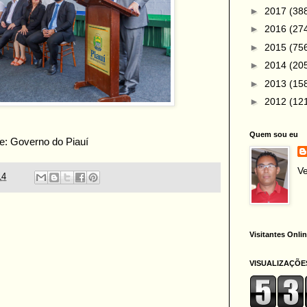
►
2017
(38
►
2016
(27
►
2015
(75
►
2014
(20
►
2013
(15
►
2012
(12
Quem sou eu
e: Governo do Piauí
Ve
14
Visitantes Onli
VISUALIZAÇÕE