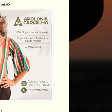
RVALHO
AS