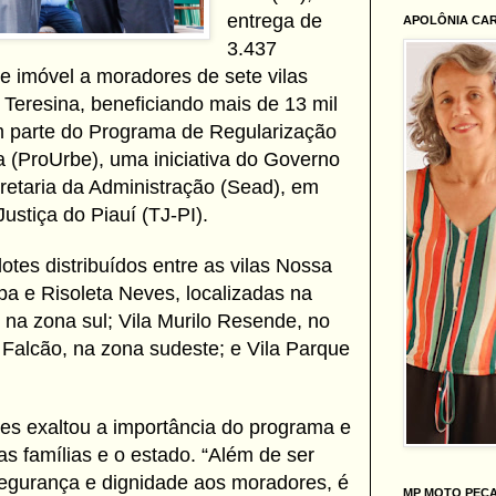
entrega de
APOLÔNIA CA
3.437
de imóvel a moradores de sete vilas
 Teresina, beneficiando mais de 13 mil
m parte do Programa de Regularização
a (ProUrbe), uma iniciativa do Governo
retaria da Administração (Sead), em
ustiça do Piauí (TJ-PI).
otes distribuídos entre as vilas Nossa
a e Risoleta Neves, localizadas na
, na zona sul; Vila Murilo Resende, no
 Falcão, na zona sudeste; e Vila Parque
es exaltou a importância do programa e
s famílias e o estado. “Além de ser
segurança e dignidade aos moradores, é
MP MOTO PEÇ