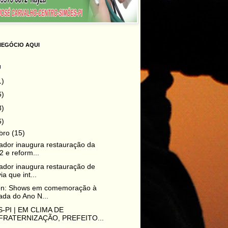
NEGÓCIO AQUI
g
1)
6)
8)
6)
bro
(15)
dor inaugura restauração da
2 e reform...
dor inaugura restauração de
ia que int...
lon: Shows em comemoração à
da do Ano N...
-PI | EM CLIMA DE
RATERNIZAÇÃO, PREFEITO...