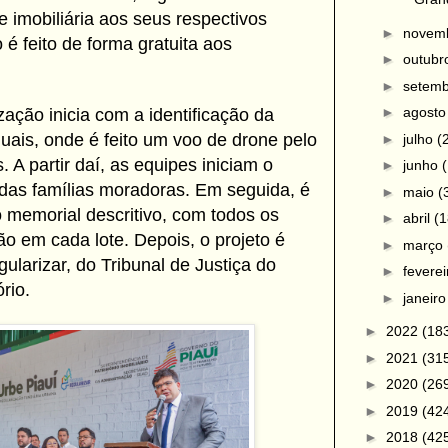
e imobiliária aos seus respectivos
►
novem
é feito de forma gratuita aos
►
outub
►
setem
►
agost
ação inicia com a identificação da
ais, onde é feito um voo de drone pelo
►
julho
(
. A partir daí, as equipes iniciam o
►
junho
 das famílias moradoras. Em seguida, é
►
maio
(
 memorial descritivo, com todos os
►
abril
(1
ão em cada lote. Depois, o projeto é
►
março
larizar, do Tribunal de Justiça do
►
fevere
rio.
►
janeir
►
2022
(18
►
2021
(31
►
2020
(26
►
2019
(42
►
2018
(42