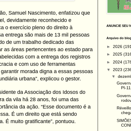
ção, Samuel Nascimento, enfatizou que
el, devidamente reconhecido e
ANUNCIE SEU 
a o exercício pleno do direito à
a entrega são mais de 13 mil pessoas
Arquivo do blo
ado de um trabalho dedicado das
►
2026
(19
 as áreas pertencentes ao estado para
►
2025
(31
abelecidas com a entrega dos registros
►
2024
(17
cracia e com uso de ferramentas
▼
2023
(23
i garantir morada digna a essas pessoas
▼
dezem
ndiária urbana”, explicou o gestor.
Governa
PI-11
sidente da Associação dos Idosos do
Governa
 da vila há 28 anos, foi uma das
rodov
portância da ação. “Esse documento é a
Réveil
chega
ssa. É um direito que está sendo
SIMÕES
. É muito gratificante”, pontuou.
CONF