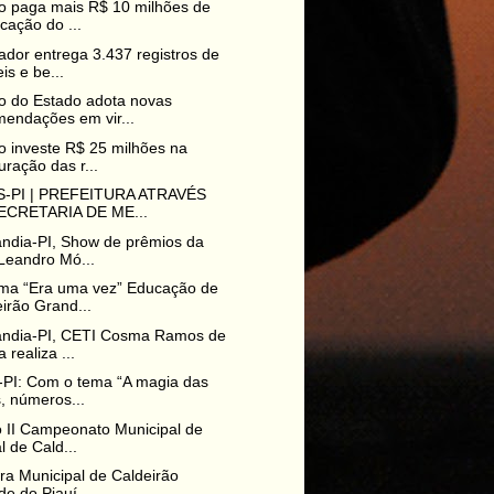
o paga mais R$ 10 milhões de
icação do ...
dor entrega 3.437 registros de
is e be...
o do Estado adota novas
endações em vir...
 investe R$ 25 milhões na
uração das r...
-PI | PREFEITURA ATRAVÉS
ECRETARIA DE ME...
ndia-PI, Show de prêmios da
Leandro Mó...
ma “Era uma vez” Educação de
irão Grand...
ândia-PI, CETI Cosma Ramos de
 realiza ...
PI: Com o tema “A magia das
s, números...
o II Campeonato Municipal de
l de Cald...
ura Municipal de Caldeirão
e do Piauí-...