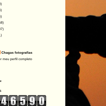
8)
4)
6)
58)
87)
1)
Chagas fotografias
r meu perfil completo
ne
S