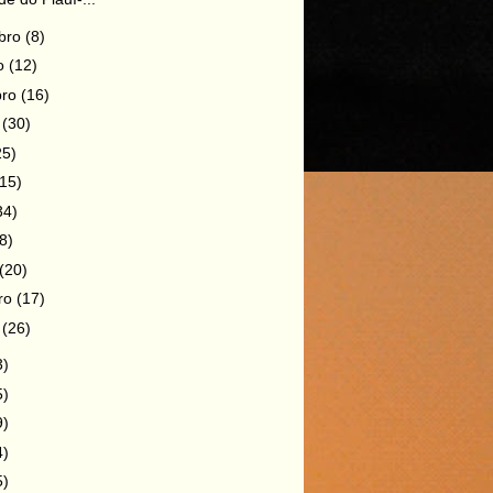
bro
(8)
ro
(12)
bro
(16)
o
(30)
25)
(15)
34)
8)
(20)
iro
(17)
o
(26)
3)
5)
9)
4)
5)