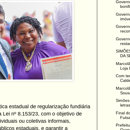
Govern
bonif
Governa
imóve
Govern
recom
Governo
resta
SIMÕES
DA S
Marcolâ
Loja 
Com te
Calde
Marcol
Sousa
Simões-
letra
tica estadual de regularização fundiária
Final d
a Lei nº 8.153/23, com o objetivo de
Futsa
ividuais ou coletivas informais,
Prefeit
licos estaduais, e garantir a
Grand