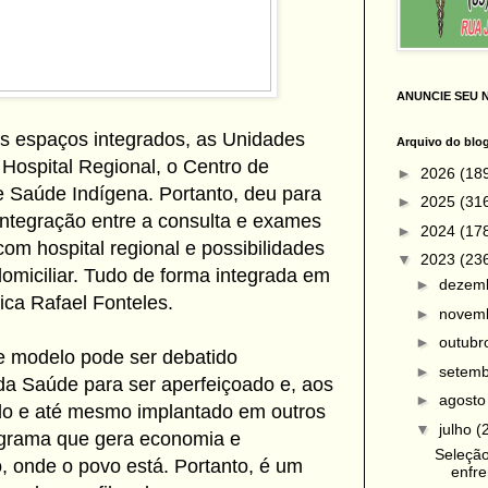
ANUNCIE SEU 
s espaços integrados, as Unidades
Arquivo do blo
Hospital Regional, o Centro de
►
2026
(18
e Saúde Indígena. Portanto, deu para
►
2025
(31
integração entre a consulta e exames
►
2024
(17
com hospital regional e possibilidades
▼
2023
(23
omiciliar. Tudo de forma integrada em
►
dezem
ica Rafael Fonteles.
►
novem
►
outub
e modelo pode ser debatido
►
setem
 da Saúde para ser aperfeiçoado e, aos
►
agost
do e até mesmo implantado em outros
▼
julho
(
ograma que gera economia e
Seleção
, onde o povo está. Portanto, é um
enfre