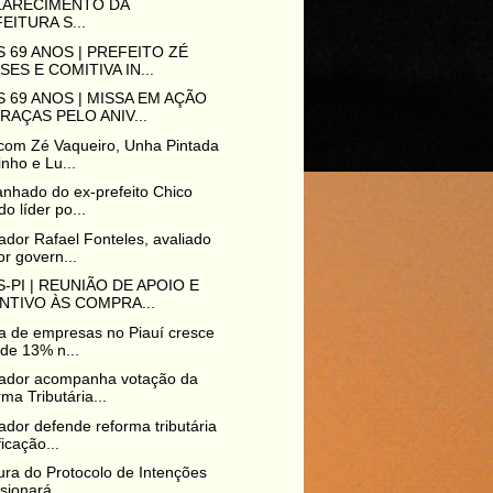
LARECIMENTO DA
EITURA S...
 69 ANOS | PREFEITO ZÉ
SES E COMITIVA IN...
 69 ANOS | MISSA EM AÇÃO
RAÇAS PELO ANIV...
com Zé Vaqueiro, Unha Pintada
inho e Lu...
hado do ex-prefeito Chico
do líder po...
dor Rafael Fonteles, avaliado
r govern...
-PI | REUNIÃO DE APOIO E
NTIVO ÀS COMPRA...
a de empresas no Piauí cresce
de 13% n...
ador acompanha votação da
ma Tributária...
dor defende reforma tributária
ficação...
ura do Protocolo de Intenções
sionará ...