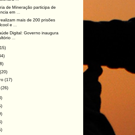
ria de Mineração participa de
ncia em ...
 realizam mais de 200 prisões
cool e ...
aúde Digital: Governo inaugura
tório ...
(15)
34)
8)
(20)
iro
(17)
o
(26)
3)
5)
9)
4)
5)