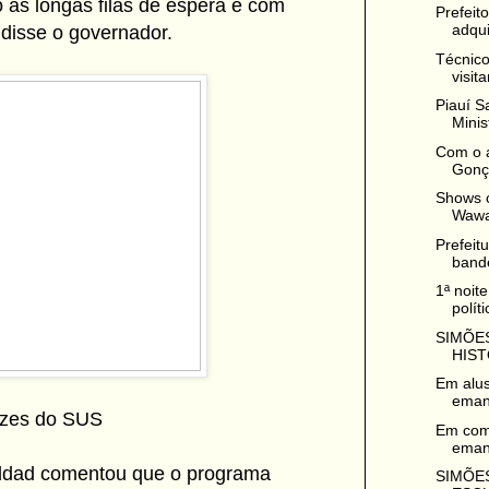
 as longas filas de espera e com
Prefeit
adqui
 disse o governador.
Técnico
visit
Piauí S
Minis
Com o a
Gonça
Shows c
Wawa 
Prefeit
bande
1ª noit
polít
SIMÕES
HIST
Em alu
emanc
rizes do SUS
Em com
emanc
addad comentou que o programa
SIMÕES