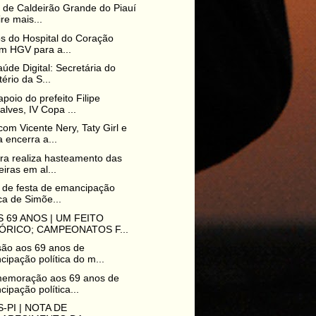
o de Caldeirão Grande do Piauí
re mais...
s do Hospital do Coração
am HGV para a...
aúde Digital: Secretária do
tério da S...
poio do prefeito Filipe
lves, IV Copa ...
om Vicente Nery, Taty Girl e
encerra a...
ura realiza hasteamento das
iras em al...
e de festa de emancipação
ica de Simõe...
 69 ANOS | UM FEITO
ÓRICO; CAMPEONATOS F...
são aos 69 anos de
ipação política do m...
emoração aos 69 anos de
ipação política...
-PI | NOTA DE