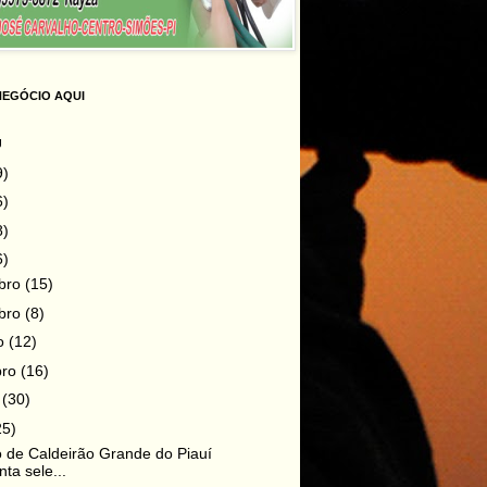
NEGÓCIO AQUI
g
9)
6)
8)
6)
bro
(15)
bro
(8)
ro
(12)
bro
(16)
o
(30)
25)
 de Caldeirão Grande do Piauí
nta sele...