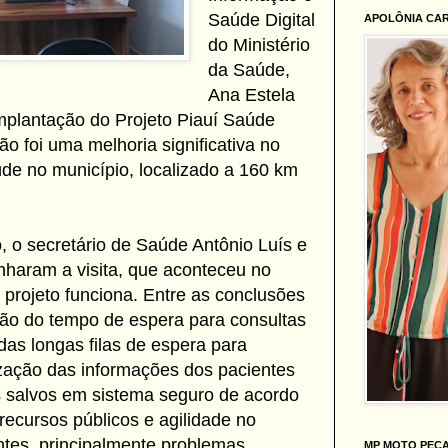
Saúde Digital
APOLÔNIA CA
do Ministério
da Saúde,
Ana Estela
mplantação do Projeto Piauí Saúde
são foi uma melhoria significativa no
de no município, localizado a 160 km
o, o secretário de Saúde Antônio Luís e
haram a visita, que aconteceu no
o projeto funciona. Entre as conclusões
ão do tempo de espera para consultas
das longas filas de espera para
ização das informações dos pacientes
 salvos em sistema seguro de acordo
cursos públicos e agilidade no
tes, principalmente problemas
MP MOTO PEÇ