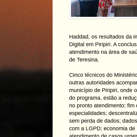
Haddad, os resultados da i
Digital em Piripiri. A conclu
atendimento na área de saú
de Teresina.
Cinco técnicos do Ministéri
outras autoridades acompan
município de Piripiri, onde 
do programa, estão a reduç
no pronto atendimento; fim 
especialidades; descentral
sem perda de dados; dados
com a LGPD; economia de re
atendimento de casos urgen