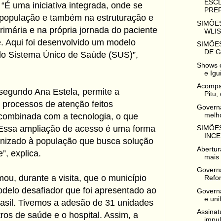
ESC
“É uma iniciativa integrada, onde se
PREF
população e também na estruturação e
SIMÕES
rimária e na própria jornada do paciente
WLIS
. Aqui foi desenvolvido um modelo
SIMÕES
DE G
 do Sistema Único de Saúde (SUS)”,
Shows 
e Igu
Acompan
 segundo Ana Estela, permite a
Pitu, 
s processos de atenção feitos
Governa
melho
combinada com a tecnologia, o que
SIMÕES
“Essa ampliação de acesso é uma forma
INCE
nizado à população que busca solução
Abertur
”, explica.
mais 
Govern
rmou, durante a visita, que o município
Refor
delo desafiador que foi apresentado ao
Governa
e uni
rasil. Tivemos a adesão de 31 unidades
Assinat
ros de saúde e o hospital. Assim, a
impul