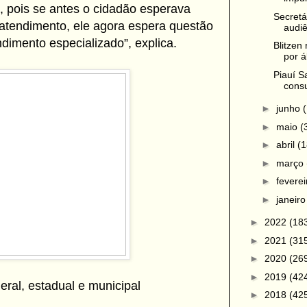
, pois se antes o cidadão esperava
Secretá
 atendimento, ele agora espera questão
audiê
dimento especializado”, explica.
Blitzen
por ál
Piauí S
consul
►
junho
►
maio
(
►
abril
(1
►
março
►
fevere
►
janeir
►
2022
(18
►
2021
(31
►
2020
(26
►
2019
(42
eral, estadual e municipal
►
2018
(42