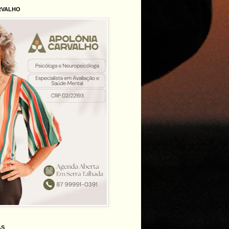
RVALHO
AS