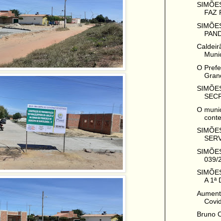
SIMÕES
FAZ 
SIMÕES
PAND
Caldeir
Munic
O Prefe
Grand
SIMÕES
SECR
O munic
conte
SIMÕES
SERV
SIMÕES
039/
SIMÕES
A 1ª
Aumenta
Covid
Bruno C