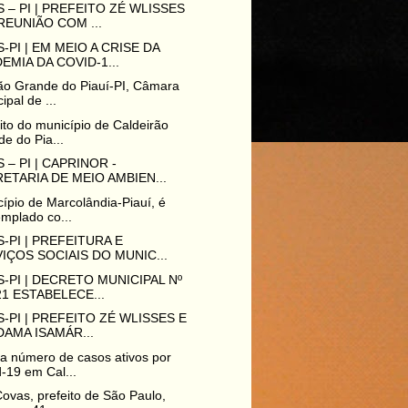
 – PI | PREFEITO ZÉ WLISSES
REUNIÃO COM ...
-PI | EM MEIO A CRISE DA
EMIA DA COVID-1...
ão Grande do Piauí-PI, Câmara
ipal de ...
ito do município de Caldeirão
e do Pia...
 – PI | CAPRINOR -
ETARIA DE MEIO AMBIEN...
ípio de Marcolândia-Piauí, é
mplado co...
-PI | PREFEITURA E
IÇOS SOCIAIS DO MUNIC...
-PI | DECRETO MUNICIPAL Nº
21 ESTABELECE...
-PI | PREFEITO ZÉ WLISSES E
 DAMA ISAMÁR...
 número de casos ativos por
-19 em Cal...
ovas, prefeito de São Paulo,