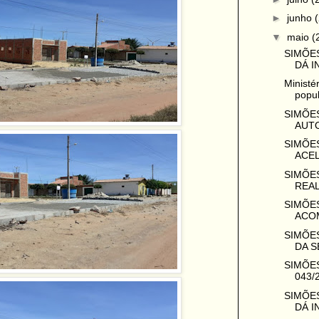
►
junho
▼
maio
(
SIMÕES
DÁ IN
Ministé
popul
SIMÕES
AUTO
SIMÕES
ACEL
SIMÕES
REAL
SIMÕES
ACOM
SIMÕES
DA S
SIMÕES
043/
SIMÕES
DÁ I