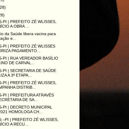
(28)
28)
-PI | PREFEITO ZÉ WLISSES,
ÍCIO A OBRA ...
rio da Saúde libera vacina para
ação e...
-PI | PREFEITO ZÉ WLISSES
RIZA PAGAMENTO...
-PI | RUA VEREADOR BASÍLIO
INO DE CARVAL...
-PI | SECRETARIA DE SAÚDE
IZA A 3ª ETAPA...
-PI | PREFEITO ZÉ WLISSES,
PANHA DISTRIB...
-PI | PREFEITURA ATRAVÉS
ECRETARIA DE SA...
-PI | DECRETO MUNICIPAL
2021 HOMOLOGA CH...
 –PI | PREFEITO ZÉ WLISSES,
NÍCIO A RECU...