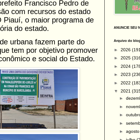
refeito Francisco Pedro de
 são com recursos do estado
Piauí, o maior programa de
ória do estado.
ANUNCIE SEU 
ade urbana fazem parte do
Arquivo do blo
que tem por objetivo promover
►
2026
(19
conômico e social do Estado.
►
2025
(31
►
2024
(17
►
2023
(23
►
2022
(18
▼
2021
(31
►
dezem
►
novem
►
outub
►
setem
►
agost
►
julho
(