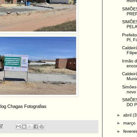
morre
SIMÕES
PREF
SIMÕES
PELA
Prefeit
PI, Fi
Caldeir
Filip
Irmão d
encon
Caldeir
Munic
Simões-
novo 
SIMÕE
DO P
Blog Chagas Fotografias
►
abril
(3
►
março
37
►
fevere