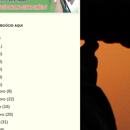
NEGÓCIO AQUI
g
1)
6)
8)
6)
3)
5)
bro
(8)
bro
(22)
ro
(16)
bro
(20)
o
(31)
29)