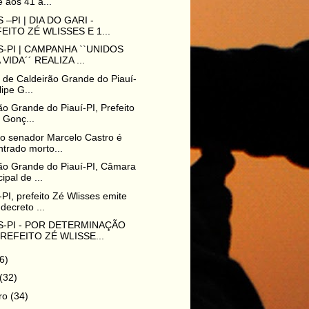
 aos 41 a...
 –PI | DIA DO GARI -
EITO ZÉ WLISSES E 1...
-PI | CAMPANHA ``UNIDOS
 VIDA´´ REALIZA ...
o de Caldeirão Grande do Piauí-
lipe G...
ão Grande do Piauí-PI, Prefeito
e Gonç...
o senador Marcelo Castro é
trado morto...
ão Grande do Piauí-PI, Câmara
ipal de ...
PI, prefeito Zé Wlisses emite
decreto ...
S-PI - POR DETERMINAÇÃO
REFEITO ZÉ WLISSE...
6)
(32)
iro
(34)