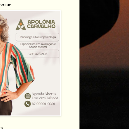
RVALHO
AS