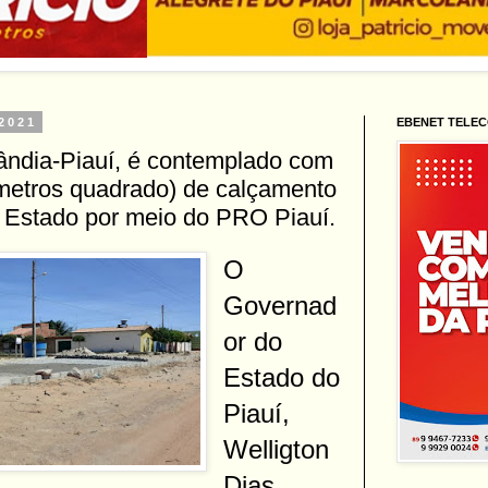
 2021
EBENET TELE
ândia-Piauí, é contemplado com
 metros quadrado) de calçamento
 Estado por meio do PRO Piauí.
O
Governad
or do
Estado do
Piauí,
Welligton
Dias,