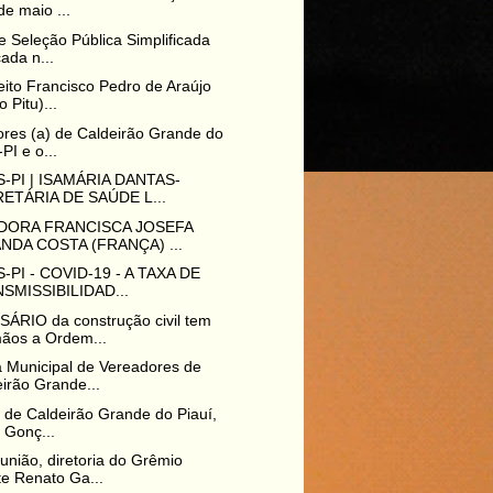
e maio ...
de Seleção Pública Simplificada
cada n...
eito Francisco Pedro de Araújo
o Pitu)...
res (a) de Caldeirão Grande do
-PI e o...
-PI | ISAMÁRIA DANTAS-
ETÁRIA DE SAÚDE L...
DORA FRANCISCA JOSEFA
NDA COSTA (FRANÇA) ...
-PI - COVID-19 - A TAXA DE
SMISSIBILIDAD...
ÁRIO da construção civil tem
ãos a Ordem...
 Municipal de Vereadores de
irão Grande...
o de Caldeirão Grande do Piauí,
e Gonç...
união, diretoria do Grêmio
e Renato Ga...