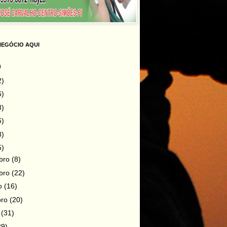
NEGÓCIO AQUI
g
2)
6)
8)
6)
3)
5)
bro
(8)
bro
(22)
ro
(16)
bro
(20)
o
(31)
29)