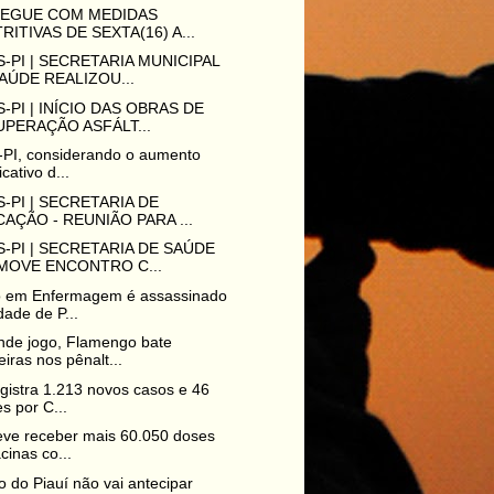
 SEGUE COM MEDIDAS
RITIVAS DE SEXTA(16) A...
-PI | SECRETARIA MUNICIPAL
AÚDE REALIZOU...
-PI | INÍCIO DAS OBRAS DE
PERAÇÃO ASFÁLT...
PI, considerando o aumento
icativo d...
-PI | SECRETARIA DE
AÇÃO - REUNIÃO PARA ...
-PI | SECRETARIA DE SAÚDE
MOVE ENCONTRO C...
o em Enfermagem é assassinado
dade de P...
nde jogo, Flamengo bate
iras nos pênalt...
egistra 1.213 novos casos e 46
s por C...
eve receber mais 60.050 doses
cinas co...
 do Piauí não vai antecipar