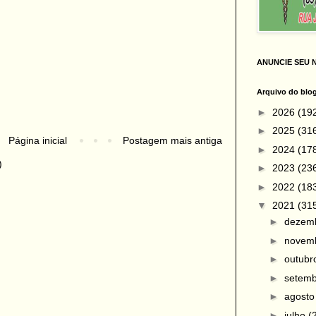
ANUNCIE SEU 
Arquivo do blo
►
2026
(19
►
2025
(31
Página inicial
Postagem mais antiga
►
2024
(17
)
►
2023
(23
►
2022
(18
▼
2021
(31
►
dezem
►
novem
►
outub
►
setem
►
agost
►
julho
(