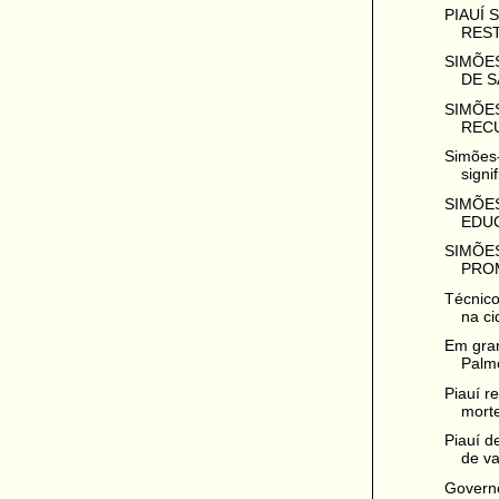
PIAUÍ
REST
SIMÕES
DE S
SIMÕES
RECU
Simões-
signif
SIMÕES
EDUC
SIMÕES
PRO
Técnic
na ci
Em gra
Palme
Piauí r
morte
Piauí d
de va
Governo