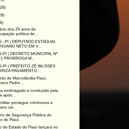
(28)
28)
6)
ário dos 29 anos de
ipação política de...
 –PI | DEPUTADO ESTADUAL
GIANO NETO EM V...
-PI | DECRETO MUNICIPAL Nº
21 PRORROGA M...
-PI | PREFEITO ZÉ WLISSES
RIZA PAGAMENTO...
eito de Marcolândia-Piauí,
isco Pedro ...
ta embriagado é conduzido pela
ia após...
 militar persegue criminosos e
era car...
rio de Segurança Pública do
o do Piauí...
 do Estado do Piauí lançará no