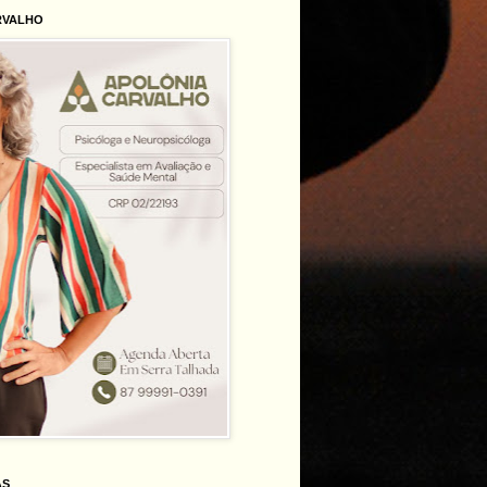
RVALHO
AS