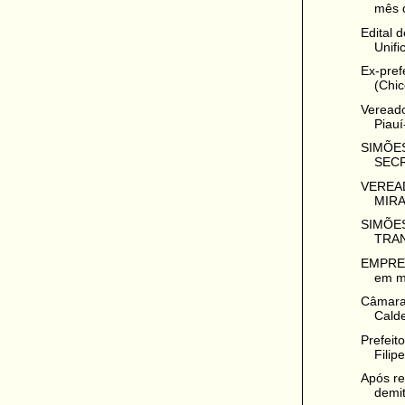
mês d
Edital 
Unifi
Ex-pref
(Chic
Vereado
Piauí
SIMÕES
SECR
VEREA
MIRA
SIMÕES
TRAN
EMPRES
em m
Câmara
Calde
Prefeit
Filip
Após re
demit