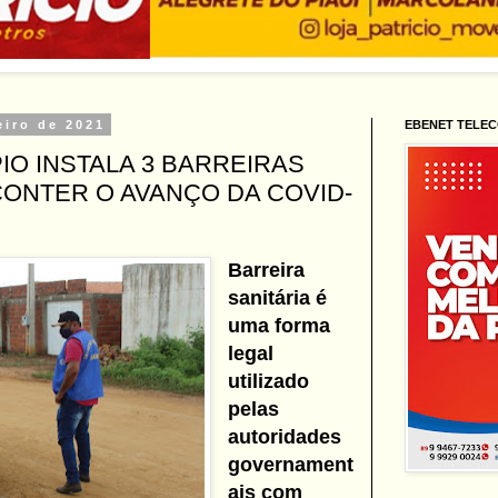
eiro de 2021
EBENET TELE
PIO INSTALA 3 BARREIRAS
CONTER O AVANÇO DA COVID-
Barreira
sanitária é
uma forma
legal
utilizado
pelas
autoridades
governament
ais com