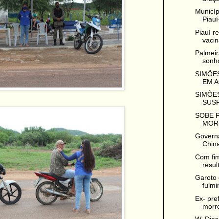
Municíp
Piauí-
Piauí r
vacina
Palmeir
sonho
SIMÕES
EM A
SIMÕES
SUSP
SOBE 
MORT
Governa
China
Com fim
resul
Garoto 
fulmi
Ex- pre
morre