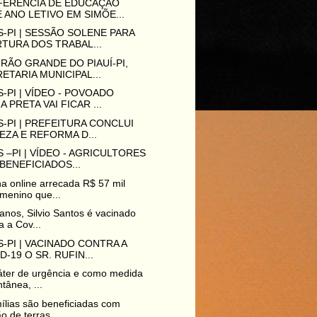
FERÊNCIA DE EDUCAÇÃO
 ANO LETIVO EM SIMÕE...
-PI | SESSÃO SOLENE PARA
TURA DOS TRABAL...
RÃO GRANDE DO PIAUÍ-PI,
ETARIA MUNICIPAL...
-PI | VÍDEO - POVOADO
A PRETA VAI FICAR ...
-PI | PREFEITURA CONCLUI
EZA E REFORMA D...
 –PI | VÍDEO - AGRICULTORES
BENEFICIADOS...
a online arrecada R$ 57 mil
menino que...
anos, Silvio Santos é vacinado
a a Cov...
-PI | VACINADO CONTRA A
D-19 O SR. RUFIN...
ter de urgência e como medida
ntânea, ...
ílias são beneficiadas com
o de terras...