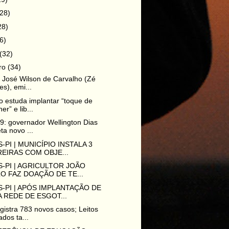
(28)
28)
6)
(32)
iro
(34)
o José Wilson de Carvalho (Zé
es), emi...
 estuda implantar “toque de
er” e lib...
9: governador Wellington Dias
ta novo ...
-PI | MUNICÍPIO INSTALA 3
EIRAS COM OBJE...
-PI | AGRICULTOR JOÃO
O FAZ DOAÇÃO DE TE...
-PI | APÓS IMPLANTAÇÃO DE
 REDE DE ESGOT...
egistra 783 novos casos; Leitos
dos ta...