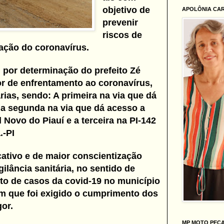
objetivo de
APOLÔNIA CA
prevenir
riscos de
ação do coronavírus.
, por determinação do prefeito Zé
or de enfrentamento ao coronavírus,
árias, sendo: A primeira na via que dá
 a segunda na via que dá acesso a
 Novo do Piauí e a terceira na PI-142
.-PI
cativo e de maior conscientização
ilância sanitária, no sentido de
to de casos da covid-19 no município
m que foi exigido o cumprimento dos
or.
MP MOTO PEÇ