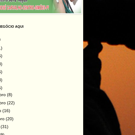
NEGÓCIO AQUI
g
1)
6)
8)
6)
3)
5)
bro
(8)
bro
(22)
ro
(16)
bro
(20)
o
(31)
29)