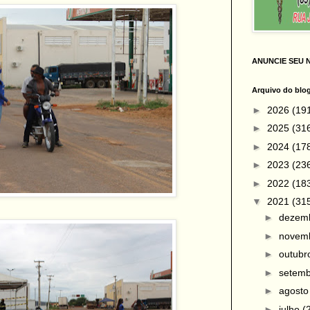
ANUNCIE SEU 
Arquivo do blo
►
2026
(19
►
2025
(31
►
2024
(17
►
2023
(23
►
2022
(18
▼
2021
(31
►
dezem
►
novem
►
outub
►
setem
►
agost
►
julho
(