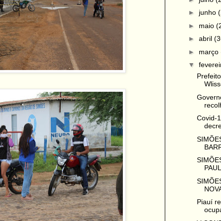
►
junho
►
maio
(
►
abril
(3
►
março
▼
fevere
Prefeit
Wliss
Governo
recolh
Covid-1
decre
SIMÕES
BARR
SIMÕES
PAUL
SIMÕES
NOVA
Piauí r
ocupa