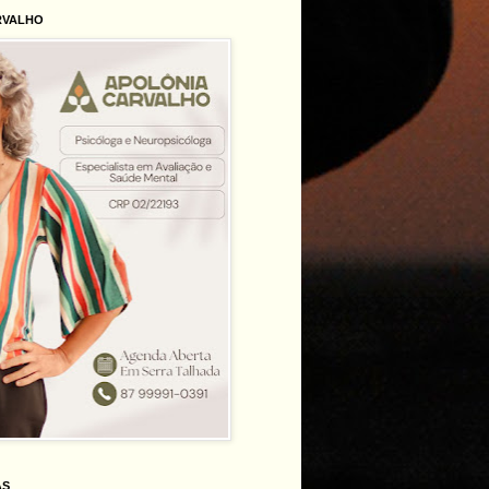
RVALHO
AS