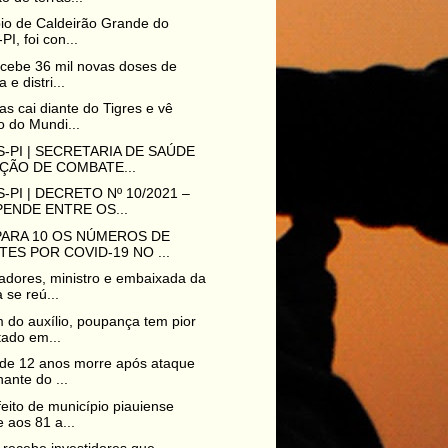
io de Caldeirão Grande do
PI, foi con...
ecebe 36 mil novas doses de
 e distri...
as cai diante do Tigres e vê
 do Mundi...
-PI | SECRETARIA DE SAÚDE
ÇÃO DE COMBATE...
-PI | DECRETO Nº 10/2021 –
ENDE ENTRE OS...
PARA 10 OS NÚMEROS DE
ES POR COVID-19 NO ...
dores, ministro e embaixada da
 se reú...
 do auxílio, poupança tem pior
tado em...
de 12 anos morre após ataque
nante do ...
feito de município piauiense
 aos 81 a...