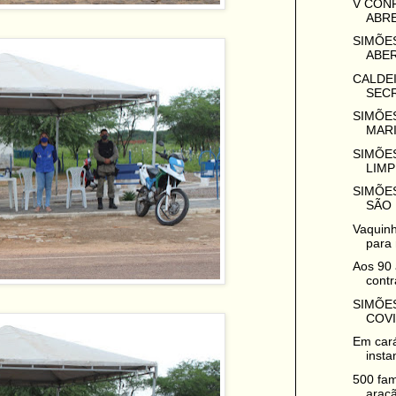
V CON
ABRE
SIMÕES
ABER
CALDEI
SECR
SIMÕES
MARI
SIMÕES
LIMP
SIMÕES
SÃO 
Vaquinh
para 
Aos 90 
contr
SIMÕES
COVI
Em cará
insta
500 fam
araçã