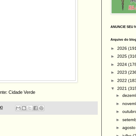
ANUNCIE SEU 
Arquivo do blo
►
2026
(19
►
2025
(31
►
2024
(17
►
2023
(23
►
2022
(18
▼
2021
(31
nte: Cidade Verde
►
dezem
►
novem
00
►
outub
►
setem
►
agost
►
julho
(