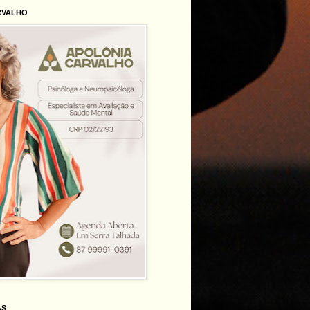
RVALHO
AS