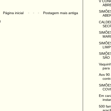
V CON
ABRE
SIMÕES
Página inicial
Postagem mais antiga
ABER
)
CALDEI
SECR
SIMÕES
MARI
SIMÕES
LIMP
SIMÕES
SÃO 
Vaquinh
para 
Aos 90 
contr
SIMÕES
COVI
Em cará
insta
500 fam
araçã