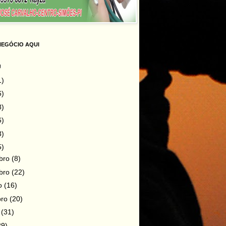
NEGÓCIO AQUI
g
1)
6)
8)
6)
3)
5)
bro
(8)
bro
(22)
ro
(16)
bro
(20)
o
(31)
29)