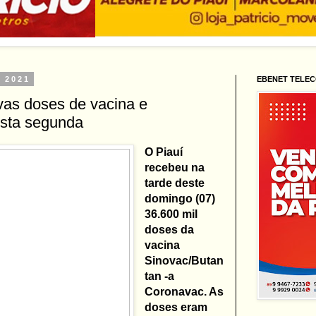
e 2021
EBENET TELE
vas doses de vacina e
esta segunda
O Piauí
recebeu na
tarde deste
domingo (07)
36.600 mil
doses da
vacina
Sinovac/Butan
tan -a
Coronavac. As
doses eram