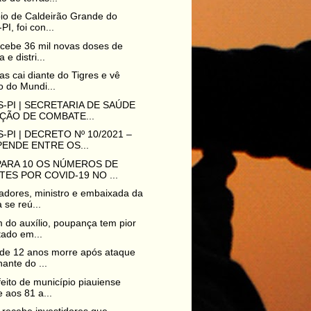
io de Caldeirão Grande do
PI, foi con...
ecebe 36 mil novas doses de
 e distri...
as cai diante do Tigres e vê
 do Mundi...
-PI | SECRETARIA DE SAÚDE
ÇÃO DE COMBATE...
-PI | DECRETO Nº 10/2021 –
ENDE ENTRE OS...
PARA 10 OS NÚMEROS DE
ES POR COVID-19 NO ...
dores, ministro e embaixada da
 se reú...
 do auxílio, poupança tem pior
tado em...
de 12 anos morre após ataque
nante do ...
feito de município piauiense
 aos 81 a...