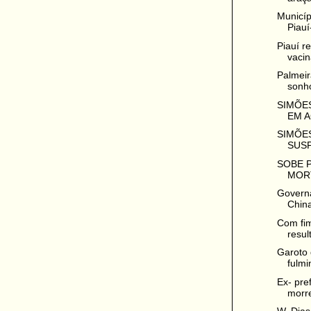
Municíp
Piauí-
Piauí r
vacina
Palmeir
sonho
SIMÕES
EM A
SIMÕES
SUSP
SOBE 
MORT
Governa
China
Com fim
resul
Garoto 
fulmi
Ex- pre
morre