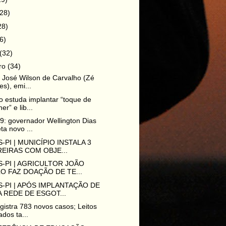
(28)
28)
6)
(32)
iro
(34)
o José Wilson de Carvalho (Zé
es), emi...
 estuda implantar “toque de
er” e lib...
9: governador Wellington Dias
ta novo ...
-PI | MUNICÍPIO INSTALA 3
EIRAS COM OBJE...
-PI | AGRICULTOR JOÃO
O FAZ DOAÇÃO DE TE...
-PI | APÓS IMPLANTAÇÃO DE
 REDE DE ESGOT...
egistra 783 novos casos; Leitos
dos ta...