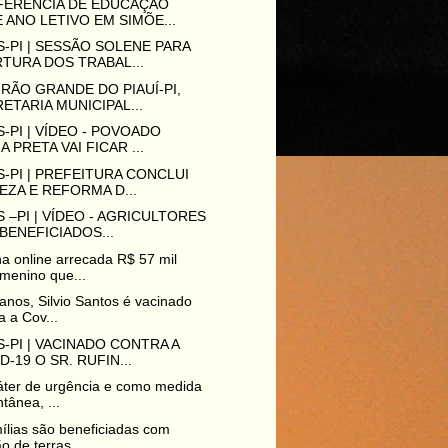
FERÊNCIA DE EDUCAÇÃO
 ANO LETIVO EM SIMÕE...
-PI | SESSÃO SOLENE PARA
TURA DOS TRABAL...
RÃO GRANDE DO PIAUÍ-PI,
ETARIA MUNICIPAL...
-PI | VÍDEO - POVOADO
A PRETA VAI FICAR ...
-PI | PREFEITURA CONCLUI
EZA E REFORMA D...
 –PI | VÍDEO - AGRICULTORES
BENEFICIADOS...
a online arrecada R$ 57 mil
menino que...
anos, Silvio Santos é vacinado
a a Cov...
-PI | VACINADO CONTRA A
D-19 O SR. RUFIN...
ter de urgência e como medida
ntânea, ...
ílias são beneficiadas com
o de terras...