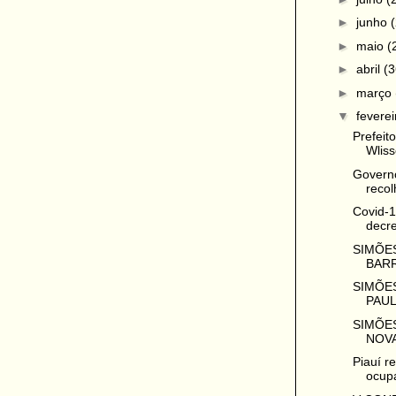
►
junho
►
maio
(
►
abril
(3
►
março
▼
fevere
Prefeit
Wliss
Governo
recolh
Covid-1
decre
SIMÕES
BARR
SIMÕES
PAUL
SIMÕES
NOVA
Piauí r
ocupa