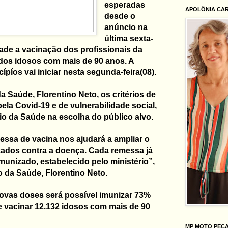
esperadas
APOLÔNIA CA
desde o
anúncio na
última sexta-
dade a vacinação dos profissionais da
 dos idosos com mais de 90 anos. A
ípíos vai iniciar nesta segunda-feira(08).
 Saúde, Florentino Neto, os critérios de
ela Covid-19 e de vulnerabilidade social,
io da Saúde na escolha do público alvo.
ssa de vacina nos ajudará a ampliar o
ados contra a doença. Cada remessa já
munizado, estabelecido pelo ministério”,
o da Saúde, Florentino Neto.
ovas doses será possível imunizar 73%
e vacinar 12.132 idosos com mais de 90
MP MOTO PEÇ