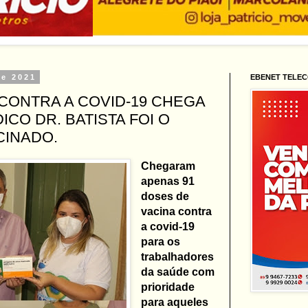
de 2021
EBENET TELE
A CONTRA A COVID-19 CHEGA
ICO DR. BATISTA FOI O
CINADO.
Chegaram
apenas 91
doses de
vacina contra
a covid-19
para os
trabalhadores
da saúde com
prioridade
para aqueles