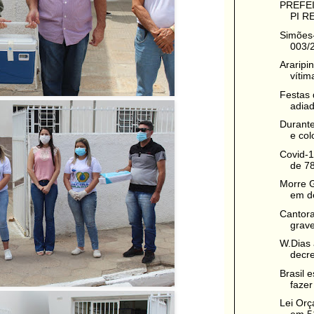
PREFEI
PI R
Simões-
003/2
Araripi
vítim
Festas 
adiad
Durante
e col
Covid-1
de 78
Morre G
em de
Cantora
grave
W.Dias 
decre
Brasil 
fazer
Lei Orç