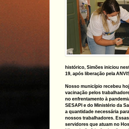
histórico, Simões iniciou nes
19, após liberação pela ANVI
Nosso município recebeu hoje
vacinação pelos trabalhadore
no enfrentamento à pandemia
SESAPI e do Ministério da Sa
a quantidade necessária para
nossos trabalhadores. Essas
servidores que atuam no Hosp