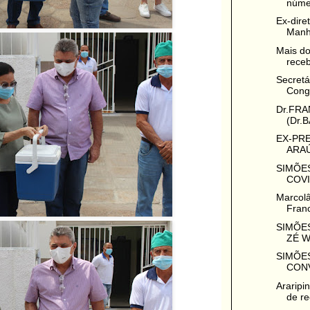
núme
Ex-dire
Manha
Mais do
receb
Secret
Congr
Dr.FRA
(Dr.
EX-PR
ARAÚ
SIMÕES
COVI
Marcolâ
Franc
SIMÕES
ZÉ W
SIMÕES
CONV
Araripi
de re