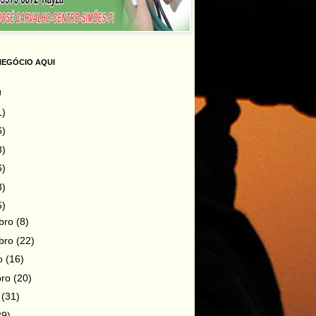
NEGÓCIO AQUI
g
1)
6)
8)
6)
3)
5)
bro
(8)
bro
(22)
ro
(16)
bro
(20)
o
(31)
29)