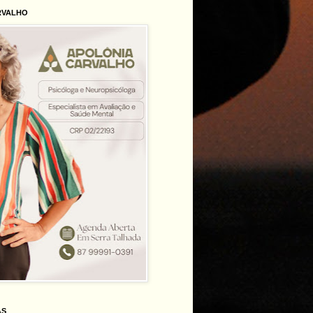
RVALHO
AS