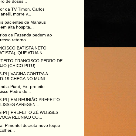
ro de doses...
tor da TV Timon, Carlos
nelli, morre v...
is pacientes de Manaus
em alta hospita...
ários de Fazenda pedem ao
esso retorno ...
NCISCO BATISTA NETO
BATISTA), QUE ATUA N...
EFEITO FRANCISCO PEDRO DE
JO (CHICO PITU)...
-PI | VACINA CONTRA A
D-19 CHEGA NO MUNI...
ndia-Piauí, Ex- prefeito
isco Pedro de...
-PI | EM REUNIÃO PREFEITO
LISSES APRESEN...
-PI | PREFEITO ZÉ WLISSES
OCA REUNIÃO CO...
na: Pimentel decreta novo toque
colher...