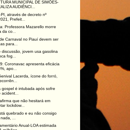
TURA MUNICIPAL DE SIMÕES-
EALIZA AUDIÊNCI...
PI, através de decreto nº
021, Prefeit...
na: Professora Mazarello morre
a da co...
de Carnaval no Piauí devem ser
as para...
 discussão, jovem usa gasolina
oca fog...
9: Coronavac apresenta eficácia
%, apo...
enival Lacerda, ícone do forró,
corrên...
 gospel é intubada após sofre
 acident...
afirma que não hesitará em
tar lockdow...
está quebrado e eu não consigo
 nada, ...
amentário Anual-LOA estimada