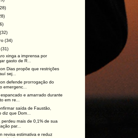
(28)
28)
6)
(32)
iro
(34)
o
(31)
ro xinga a imprensa por
gar gasto de R...
ton Dias propõe que restrições
auí sej...
ton defende prorrogação do
io emergenc...
 espancado e amarrado durante
to em re...
nfirmar saída de Faustão,
 diz que Dom...
já perdeu mais de 0,1% de sua
ação par...
n revisa estimativa e reduz