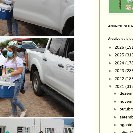
ANUNCIE SEU 
Arquivo do blo
►
2026
(19
►
2025
(31
►
2024
(17
►
2023
(23
►
2022
(18
▼
2021
(31
►
dezem
►
novem
►
outub
►
setem
►
agost
►
julho
(