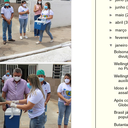
►
junho
►
maio
(
►
abril
(3
►
março
►
fevere
▼
janeir
Bolsona
divul
Welling
no Pi
Welling
auxíl
Idoso é
assal
Após co
Globo
Brasil 
popul
Butanta