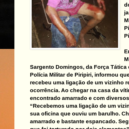
d
j
M
P
P
E
M
Sargento Domingos, da Força Tática 
Polícia Militar de Piripiri, informou q
recebeu uma ligação de um vizinho r
ocorrência. Ao chegar na casa da víti
encontrado amarrado e com diversos
“Recebemos uma ligação de um vizin
sua oficina que ouviu um barulho. C
amarrado e bastante espancado. Seg