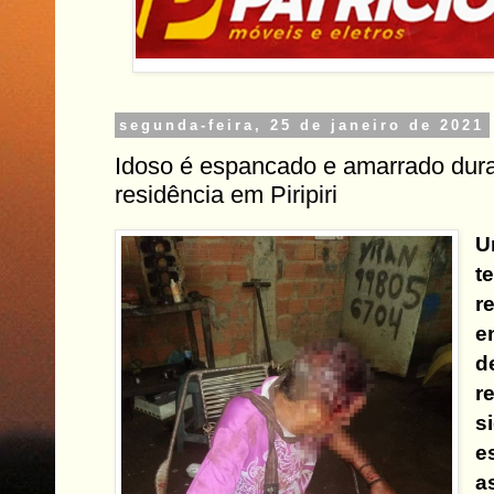
segunda-feira, 25 de janeiro de 2021
Idoso é espancado e amarrado dura
residência em Piripiri
U
t
r
e
d
r
s
e
a