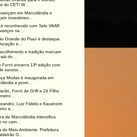
e do CETI W...
avançam em Marcolândia e
çam investimen...
 é reconhecido com Selo VAAR
vanços na ...
ão Grande do Piauí é destaque
ucação e...
acolhimento e tradição marcam
raiá do ...
 Forró encerra 13ª edição com
e sucess...
oça Modas é inaugurada em
lândia e prom...
arão, Forró de Griff e Zé Filho
neiro ...
Leandro, Luiz Fidelis e Kauanzim
iro a...
ura de Marcolândia intensifica
 no cam...
do Meio Ambiente: Prefeitura
ldeirão G...