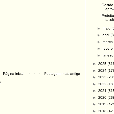
Gestão 
aprov
Prefeit
facul
►
maio
(
►
abril
(3
►
março
►
fevere
►
janeir
►
2025
(31
►
2024
(17
Página inicial
Postagem mais antiga
►
2023
(23
)
►
2022
(18
►
2021
(31
►
2020
(26
►
2019
(42
►
2018
(42