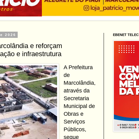
de 2026
EBENET TELE
colândia e reforçam
ção e infraestrutura
A Prefeitura
de
Marcolândia,
através da
Secretaria
Municipal de
Obras e
Serviços
Públicos,
segue