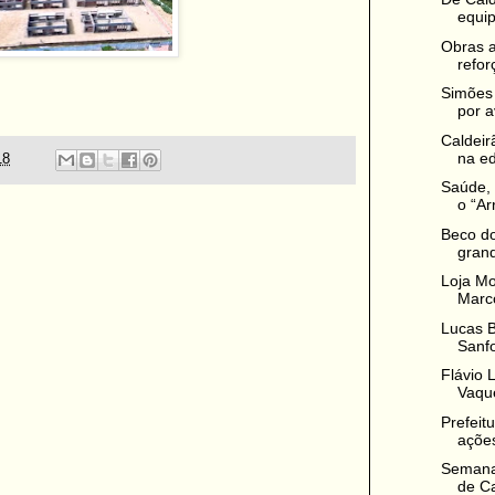
equip
Obras 
refor
Simões
por a
Caldeir
na ed
18
Saúde, 
o “Ar
Beco do
grand
Loja M
Marco
Lucas B
Sanfo
Flávio 
Vaque
Prefeit
ações
Semana 
de Ca