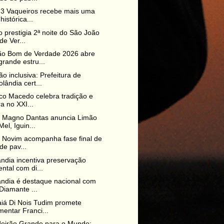
 3 Vaqueiros recebe mais uma
histórica...
o prestigia 2ª noite do São João
e Ver...
ão Bom de Verdade 2026 abre
rande estru...
o inclusiva: Prefeitura de
lândia cert...
co Macedo celebra tradição e
ra no XXI...
o Magno Dantas anuncia Limão
el, Iguin...
o Novim acompanha fase final de
de pav...
ndia incentiva preservação
ntal com di...
ndia é destaque nacional com
Diamante ...
aiá Di Nois Tudim promete
entar Franci...
deirão Grande para o Mundo: