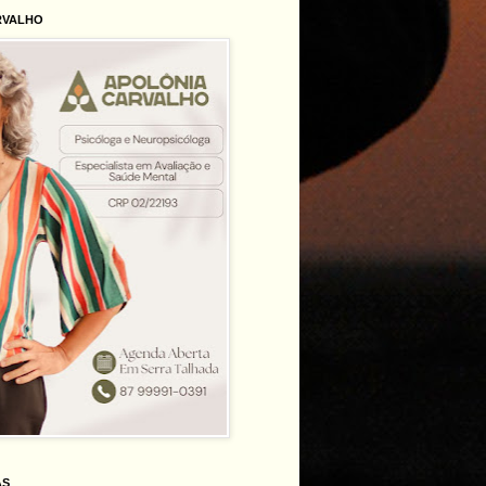
RVALHO
AS