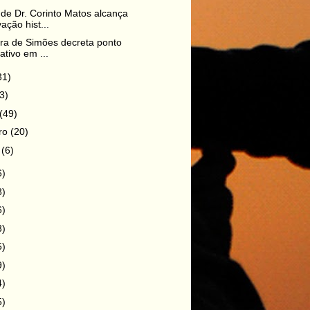
de Dr. Corinto Matos alcança
ação hist...
ura de Simões decreta ponto
tativo em ...
31)
3)
(49)
iro
(20)
o
(6)
6)
8)
6)
3)
5)
9)
4)
5)