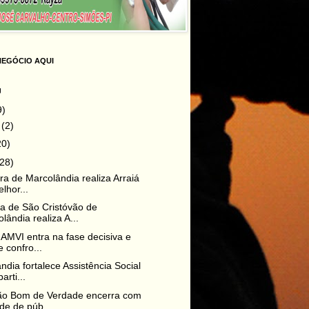
NEGÓCIO AQUI
g
9)
o
(2)
20)
(28)
ura de Marcolândia realiza Arraiá
lhor...
a de São Cristóvão de
lândia realiza A...
AMVI entra na fase decisiva e
e confro...
ndia fortalece Assistência Social
arti...
ão Bom de Verdade encerra com
de de púb...