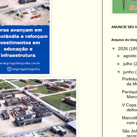
ANUNCIE SEU 
Arquivo do blo
▼
2026
(18
►
agost
►
julho
(
▼
junho
Prefeit
da Me
Paróqui
Marco
V Copa 
defin
Marcolâ
com p
São Jo
recor