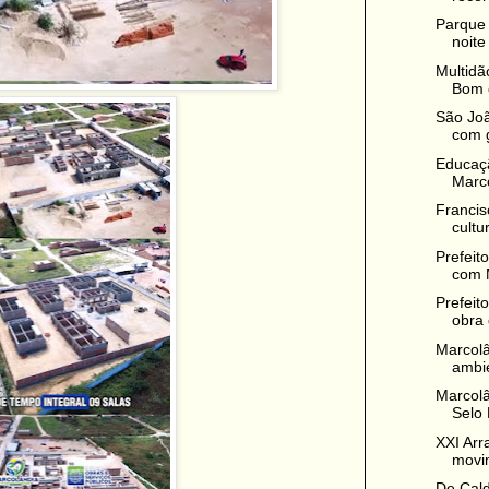
Parque
noite 
Multidã
Bom d
São Jo
com g
Educaçã
Marco
Francis
cultu
Prefeit
com M
Prefeit
obra 
Marcolâ
ambie
Marcolâ
Selo 
XXI Arr
movim
De Cal