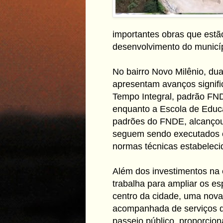
importantes obras que estã
desenvolvimento do municíp
No bairro Novo Milênio, du
apresentam avanços signifi
Tempo Integral, padrão FND
enquanto a Escola de Educa
padrões do FNDE, alcançou
seguem sendo executados c
normas técnicas estabeleci
Além dos investimentos na
trabalha para ampliar os e
centro da cidade, uma nova
acompanhada de serviços d
passeio público, proporcion