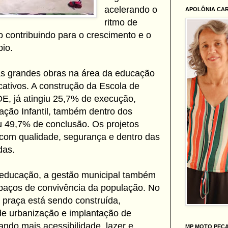
acelerando o
APOLÔNIA CA
ritmo de
o contribuindo para o crescimento e o
io.
as grandes obras na área da educação
cativos. A construção da Escola de
E, já atingiu 25,7% de execução,
ção Infantil, também dentro dos
 49,7% de conclusão. Os projetos
om qualidade, segurança e dentro das
das.
 educação, a gestão municipal também
spaços de convivência da população. No
 praça está sendo construída,
e urbanização e implantação de
ando mais acessibilidade, lazer e
MP MOTO PEÇ