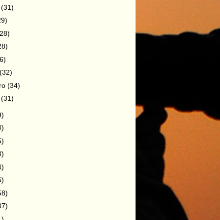
o
(31)
29)
(28)
28)
6)
(32)
iro
(34)
o
(31)
9)
4)
5)
8)
4)
6)
58)
87)
1)