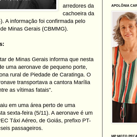
arredores da
APOLÔNIA CA
cachoeira da
. A informação foi confirmada pelo
r de Minas Gerais (CBMMG).
s:
tar de Minas Gerais informa que nesta
 de uma aeronave de pequeno porte,
zona rural de Piedade de Caratinga. O
nave transportava a cantora Marília
re as vítimas fatais”.
caiu em uma área perto de uma
a sexta-feira (5/11). A aeronave é um
PEC Táxi Aéreo, de Goiás, prefixo PT-
seis passageiros.
MP MOTO PEÇ