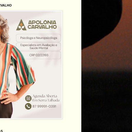
RVALHO
AS