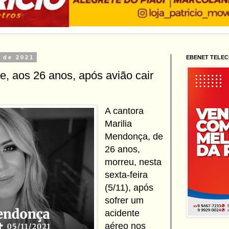
o de 2021
EBENET TELE
, aos 26 anos, após avião cair
A cantora
Marilia
Mendonça, de
26 anos,
morreu, nesta
sexta-feira
(5/11), após
sofrer um
acidente
aéreo nos