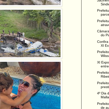
Jacirle
Sindi
Prefeit
parce
Prefeit
atrav
Câmara 
do Pia
Confira
XI Ex
Prefeit
Wlisse
XI Expo
entre
Prefeit
Ribei
Prefeit
presti
4º Dia 
Malla
Prefeit
de au