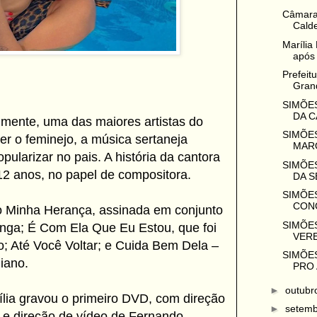
Câmara
Calde
Marília
após 
Prefeit
Grand
SIMÕES
DA C
lmente, uma das maiores artistas do
SIMÕES
zer o feminejo, a música sertaneja
MARO
pularizar no pais. A história da cantora
SIMÕES
2 anos, no papel de compositora.
DA S
SIMÕES
CONC
 Minha Herança, assinada em conjunto
SIMÕES
anga; É Com Ela Que Eu Estou, que foi
VERE
o; Até Você Voltar; e Cuida Bem Dela –
SIMÕES
iano.
PRO 
►
outub
lia gravou o primeiro DVD, com direção
►
setem
 e direção de vídeo de Fernando