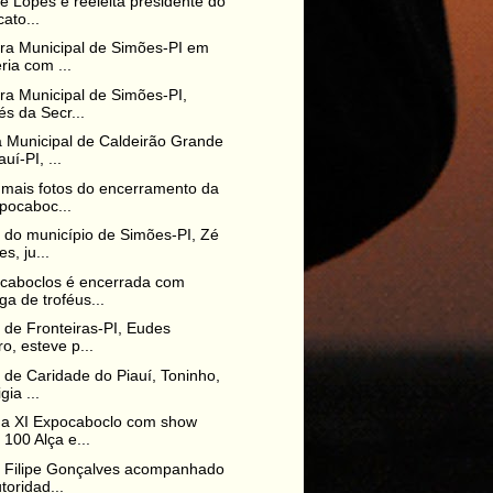
ne Lopes é reeleita presidente do
cato...
ura Municipal de Simões-PI em
ria com ...
ura Municipal de Simões-PI,
és da Secr...
Municipal de Caldeirão Grande
uí-PI, ...
 mais fotos do encerramento da
pocaboc...
o do município de Simões-PI, Zé
s, ju...
caboclos é encerrada com
ga de troféus...
o de Fronteiras-PI, Eudes
ro, esteve p...
o de Caridade do Piauí, Toninho,
gia ...
da XI Expocaboclo com show
 100 Alça e...
o Filipe Gonçalves acompanhado
toridad...