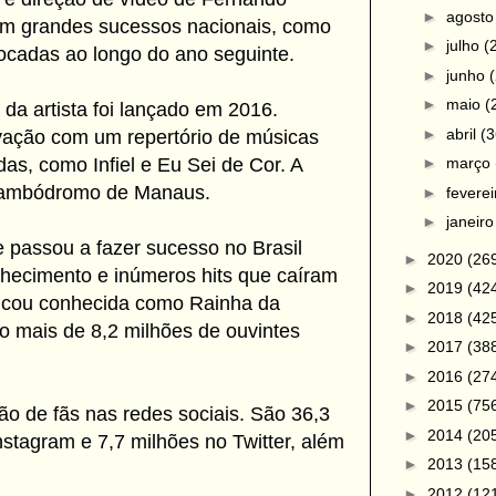
►
agost
ram grandes sucessos nacionais, como
►
julho
(
tocadas ao longo do ano seguinte.
►
junho
►
maio
(
da artista foi lançado em 2016.
►
abril
(3
ação com um repertório de músicas
►
março
das, como Infiel e Eu Sei de Cor. A
 Sambódromo de Manaus.
►
fevere
►
janeir
e passou a fazer sucesso no Brasil
►
2020
(26
hecimento e inúmeros hits que caíram
►
2019
(42
 ficou conhecida como Rainha da
►
2018
(42
ão mais de 8,2 milhões de ouvintes
►
2017
(38
►
2016
(27
►
2015
(75
o de fãs nas redes sociais. São 36,3
►
2014
(20
stagram e 7,7 milhões no Twitter, além
►
2013
(15
►
2012
(12