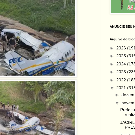
ANUNCIE SEU 
Arquivo do blo
►
2026
(19
►
2025
(31
►
2024
(17
►
2023
(23
►
2022
(18
▼
2021
(31
►
dezem
▼
novem
Prefeit
reali
JACIR
PRES