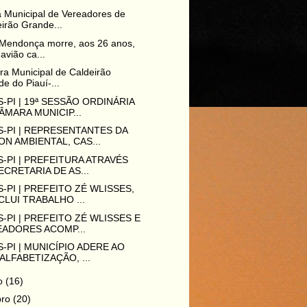
 Municipal de Vereadores de
irão Grande...
 Mendonça morre, aos 26 anos,
avião ca...
ura Municipal de Caldeirão
e do Piauí-...
-PI | 19ª SESSÃO ORDINÁRIA
ÂMARA MUNICIP...
-PI | REPRESENTANTES DA
N AMBIENTAL, CAS...
-PI | PREFEITURA ATRAVÉS
ECRETARIA DE AS...
-PI | PREFEITO ZÉ WLISSES,
LUI TRABALHO ...
-PI | PREFEITO ZÉ WLISSES E
ADORES ACOMP...
-PI | MUNICÍPIO ADERE AO
ALFABETIZAÇÃO, ...
ro
(16)
bro
(20)