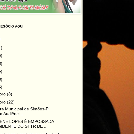
NEGÓCIO AQUI
g
1)
6)
8)
6)
3)
5)
bro
(8)
bro
(22)
ura Municipal de Simões-PI
za Audiênci...
LENE LOPES É EMPOSSADA
IDENTE DO STTR DE ...