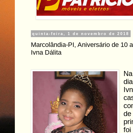
quinta-feira, 1 de novembro de 2018
Marcolândia-PI, Aniversário de 10 
Ivna Dálita
Na 
di
Ivn
ca
co
de
pr
foi