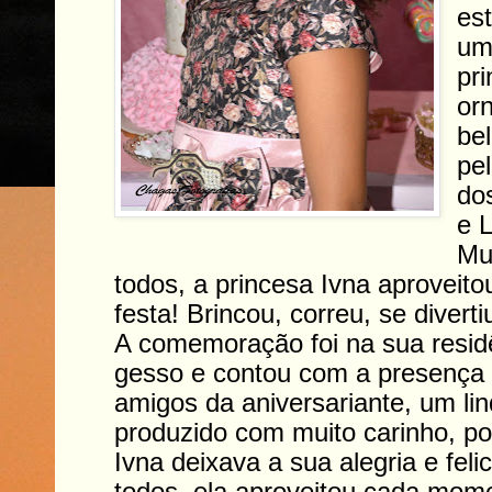
es
um
pr
or
be
pe
dos
e L
Mu
todos, a princesa Ivna aproveit
festa! Brincou, correu, se diverti
A comemoração foi na sua resid
gesso e contou com a presença d
amigos da aniversariante, um lin
produzido com muito carinho, p
Ivna deixava a sua alegria e feli
todos, ela aproveitou cada mome