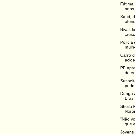
Fátima 
anos
Xand, d
ofens
Rivalid
cresc
Polícia
mulhe
Carro d
acide
PF apr
de e
Suspeit
pede
Dunga 
Brasi
Sheila 
Noron
"Não vo
que er
Jovens 