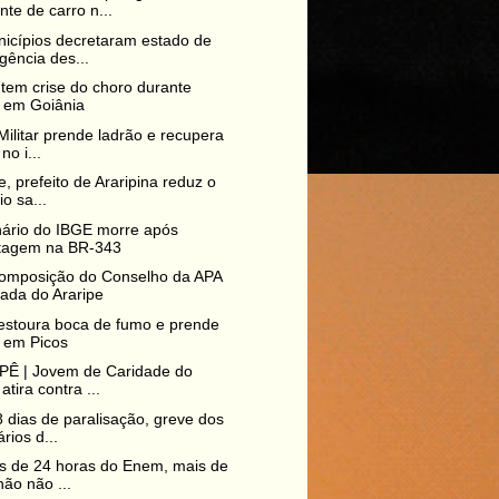
nte de carro n...
icípios decretaram estado de
ência des...
tem crise do choro durante
 em Goiânia
 Militar prende ladrão e recupera
no i...
e, prefeito de Araripina reduz o
io sa...
ário do IBGE morre após
tagem na BR-343
omposição do Conselho da APA
ada do Araripe
 estoura boca de fumo e prende
 em Picos
Ê | Jovem de Caridade do
atira contra ...
 dias de paralisação, greve dos
rios d...
s de 24 horas do Enem, mais de
hão não ...