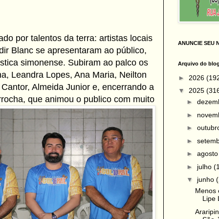
do por talentos da terra: artistas locais
ANUNCIE SEU 
dir Blanc se apresentaram ao público,
ística simonense. Subiram ao palco os
Arquivo do blo
ha, Leandra Lopes, Ana Maria, Neilton
►
2026
(19
Cantor, Almeida Junior e, encerrando a
▼
2025
(31
rrocha, que animou o publico com muito
►
dezem
►
novem
►
outub
►
setem
►
agost
►
julho
(
▼
junho
Menos 
Lipe 
Araripi