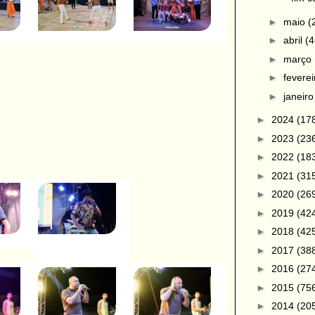
►
maio
(
►
abril
(4
►
março
►
fevere
►
janeir
►
2024
(17
►
2023
(23
►
2022
(18
►
2021
(31
►
2020
(26
►
2019
(42
►
2018
(42
►
2017
(38
►
2016
(27
►
2015
(75
►
2014
(20