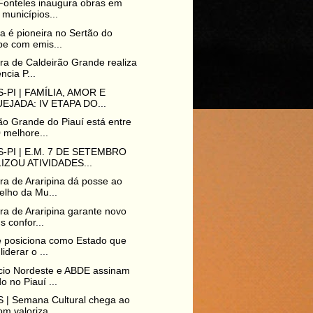
Fonteles inaugura obras em
 municípios...
na é pioneira no Sertão do
pe com emis...
ura de Caldeirão Grande realiza
ncia P...
-PI | FAMÍLIA, AMOR E
EJADA: IV ETAPA DO...
ão Grande do Piauí está entre
 melhore...
-PI | E.M. 7 DE SETEMBRO
IZOU ATIVIDADES...
ura de Araripina dá posse ao
elho da Mu...
ura de Araripina garante novo
s confor...
e posiciona como Estado que
liderar o ...
cio Nordeste e ABDE assinam
o no Piauí ...
 | Semana Cultural chega ao
om valoriza...