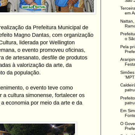
São 
Terceir
em Ar
Nattan,
Ramo
ealização da Prefeitura Municipal de
Prefeit
refeito Magno Dantas, com organização
o São
Cultura, liderada por Wellington
Pela pr
emana, o evento promoveu oficinas,
Prefe
ra de artesanato, desfile de produtos
Araripi
Festa
tadas à valorização da arte, da
nto da população.
Simões 
'MPT 
Caldeir
tenimento, o evento teve como
patru
r a cultura simonense, fortalecer os
Prefeit
ar a economia por meio da arte e da
patru
Em Sim
Fonte
O Gover
Prefe