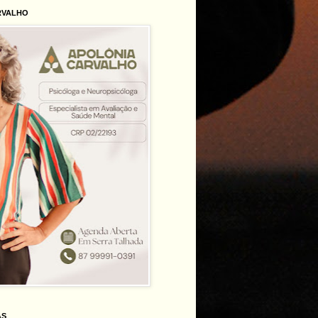
RVALHO
AS