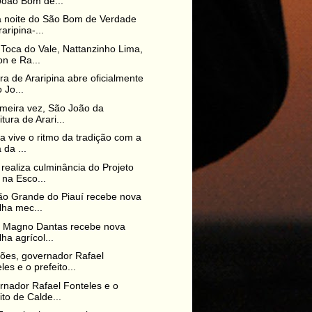
João Bom de...
a noite do São Bom de Verdade
aripina-...
 Toca do Vale, Nattanzinho Lima,
n e Ra...
ura de Araripina abre oficialmente
 Jo...
imeira vez, São João da
itura de Arari...
na vive o ritmo da tradição com a
 da ...
realiza culminância do Projeto
na Esco...
ão Grande do Piauí recebe nova
lha mec...
o Magno Dantas recebe nova
lha agrícol...
ões, governador Rafael
les e o prefeito...
nador Rafael Fonteles e o
ito de Calde...