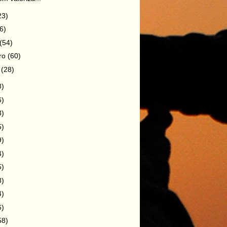
23)
6)
(54)
iro
(60)
o
(28)
8)
6)
3)
5)
9)
4)
5)
8)
4)
6)
58)