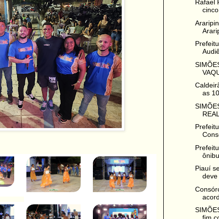
Rafael 
cinco
Araripi
Arari
Prefeit
Audiê
SIMÕES
VAQU
Caldeir
as 10
SIMÕES
REAL
Prefeit
Cons
Prefeit
ônibu
Piauí s
deve 
Consór
acord
SIMÕES
fim c