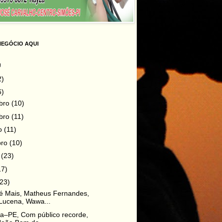
NEGÓCIO AQUI
g
2)
6)
bro
(10)
bro
(11)
ro
(11)
bro
(10)
o
(23)
17)
(23)
é Mais, Matheus Fernandes,
Lucena, Wawa...
na–PE, Com público recorde,