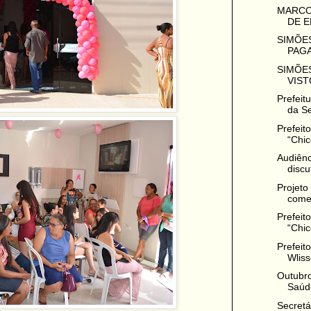
MARCO
DE E
SIMÕES
PAGA
SIMÕES
VIST
Prefeit
da Se
Prefeit
“Chic
Audiênc
discu
Projeto
come
Prefeit
“Chico
Prefeit
Wliss
Outubro
Saúd
Secretá