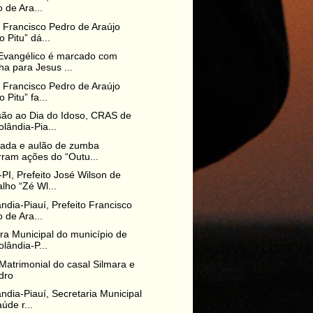
 de Ara...
o Francisco Pedro de Araújo
o Pitu” dá...
Evangélico é marcado com
a para Jesus ...
o Francisco Pedro de Araújo
 Pitu” fa...
ão ao Dia do Idoso, CRAS de
lândia-Pia...
ada e aulão de zumba
ram ações do “Outu...
PI, Prefeito José Wilson de
lho “Zé Wl...
ndia-Piauí, Prefeito Francisco
 de Ara...
ura Municipal do município de
lândia-P...
Matrimonial do casal Silmara e
dro
ndia-Piauí, Secretaria Municipal
úde r...