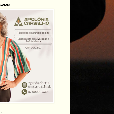
RVALHO
AS