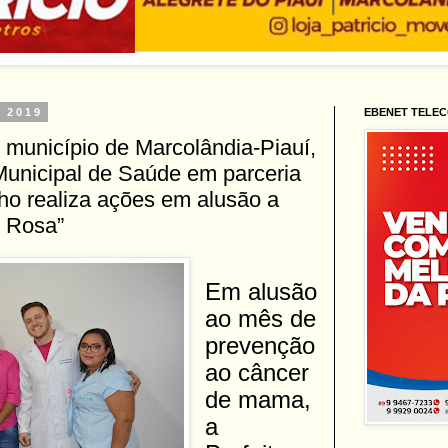
 2019
EBENET TELE
o município de Marcolândia-Piauí,
Municipal de Saúde em parceria
ho realiza ações em alusão a
 Rosa”
Em alusão
ao mês de
prevenção
ao câncer
de mama,
a