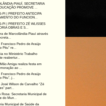
LÂNDIA-PIAUÍ, SECRETARIA
DUCAÇÃO PROMOVE ...
-PI | PREFEITO ANTECIPA
MENTO DO FUNCION...
-PI | PREFEITO ZÉ WLISSES
ORIA OBRAS E S...
ura de Marcolândia-Piauí através
creta...
o Francisco Pedro de Araújo
o Pitu” re...
ia no Ministério Trabalho
te reabertur...
 Mão Amiga realiza festa em
moração ao ...
o Francisco Pedro de Araújo
 Pitu”, j...
o José Wilson de Carvalho “Zé
es” part...
 Rosa: Secretaria Municipal de
e do Mun...
ria Municipal de Saúde da