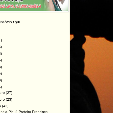
NEGÓCIO AQUI
g
1)
6)
8)
6)
3)
5)
9)
4)
bro
(27)
bro
(23)
ro
(42)
ndia-Piauí, Prefeito Francisco