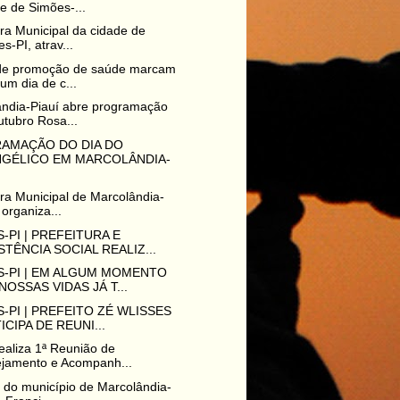
e de Simões-...
ura Municipal da cidade de
s-PI, atrav...
de promoção de saúde marcam
um dia de c...
ndia-Piauí abre programação
tubro Rosa...
AMAÇÃO DO DIA DO
NGÉLICO EM MARCOLÂNDIA-
ura Municipal de Marcolândia-
 organiza...
-PI | PREFEITURA E
STÊNCIA SOCIAL REALIZ...
S-PI | EM ALGUM MOMENTO
NOSSAS VIDAS JÁ T...
-PI | PREFEITO ZÉ WLISSES
ICIPA DE REUNI...
aliza 1ª Reunião de
ejamento e Acompanh...
o do município de Marcolândia-