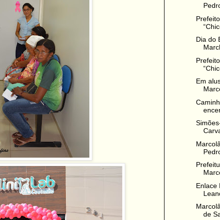
Pedro
Prefeit
“Chic
Dia do 
March
Prefeit
“Chico
Em alus
Marco
Caminh
encer
Simões-
Carva
Marcolâ
Pedro
Prefeit
Marco
Enlace 
Lean
Marcolâ
de Sa