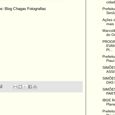
cidad
os: Blog Chagas Fotografias
Prefeit
Simõe
Ações 
mais 
Marcolâ
do Ou
PROGR
EVA
PI...
Prefeit
Piauí
SIMÕES
ASSI
SIMÕE
DAS 
53
SIMÕES
PART
IBGE Re
Plan
Prefeit