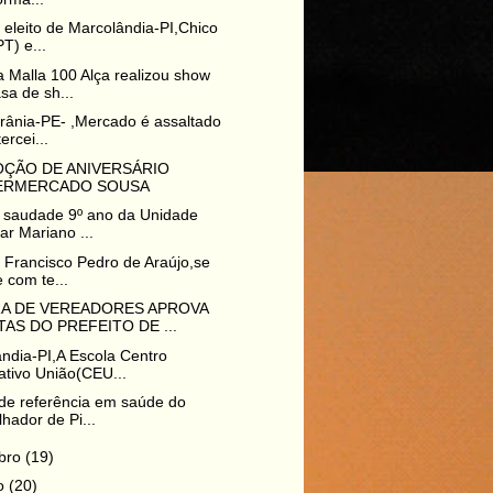
o eleito de Marcolândia-PI,Chico
PT) e...
 Malla 100 Alça realizou show
sa de sh...
rrânia-PE- ,Mercado é assaltado
ercei...
ÇÃO DE ANIVERSÁRIO
ERMERCADO SOUSA
 saudade 9º ano da Unidade
ar Mariano ...
o Francisco Pedro de Araújo,se
 com te...
A DE VEREADORES APROVA
AS DO PREFEITO DE ...
ndia-PI,A Escola Centro
tivo União(CEU...
de referência em saúde do
lhador de Pi...
bro
(19)
ro
(20)