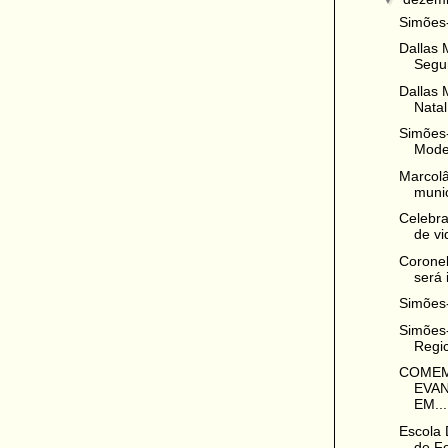
Simões
Dallas 
Segur
Dallas 
Natal
Simões-
Model
Marcolâ
munic
Celebra
de vi
Coronel
será 
Simões-
Simões-
Regic
COMEM
EVA
EM...
Escola 
de Fo