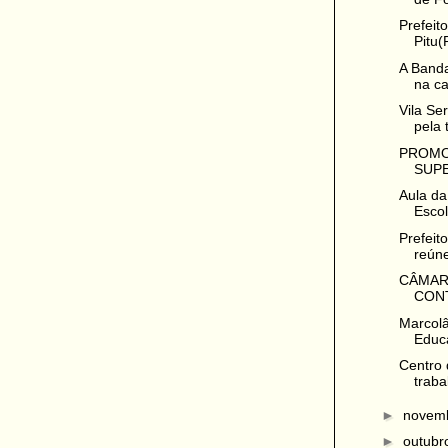
Prefeit
Pitu(
A Banda
na ca
Vila Se
pela t
PROMO
SUP
Aula da
Escol
Prefeit
reúne
CÂMAR
CONT
Marcolâ
Educa
Centro 
traba
►
novem
►
outub