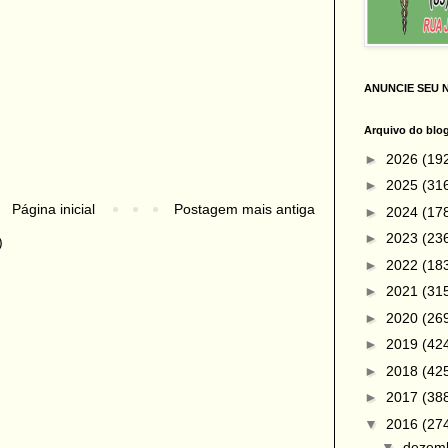
ANUNCIE SEU 
Arquivo do blo
►
2026
(19
►
2025
(31
Página inicial
Postagem mais antiga
►
2024
(17
►
2023
(23
)
►
2022
(18
►
2021
(31
►
2020
(26
►
2019
(42
►
2018
(42
►
2017
(38
▼
2016
(27
▼
dezem