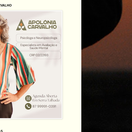
RVALHO
AS