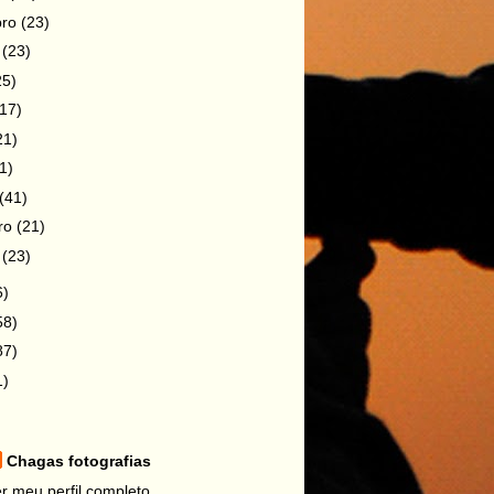
bro
(23)
o
(23)
25)
(17)
21)
1)
(41)
iro
(21)
o
(23)
6)
58)
87)
1)
Chagas fotografias
r meu perfil completo