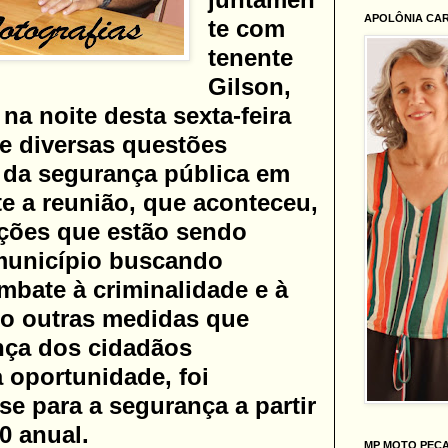
APOLÔNIA CA
te com
tenente
Gilson,
na noite desta sexta-feira
 de diversas questões
 da segurança pública em
e a reunião, que aconteceu,
ações que estão sendo
município buscando
mbate à criminalidade e à
mo outras medidas que
nça dos cidadãos
 oportunidade, foi
e para a segurança a partir
0 anual.
MP MOTO PEÇ