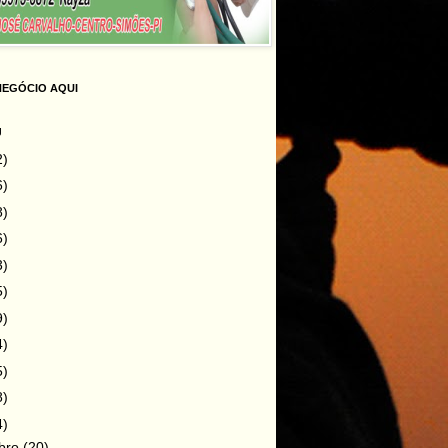
NEGÓCIO AQUI
g
2)
6)
8)
6)
3)
5)
9)
4)
5)
8)
4)
bro
(20)