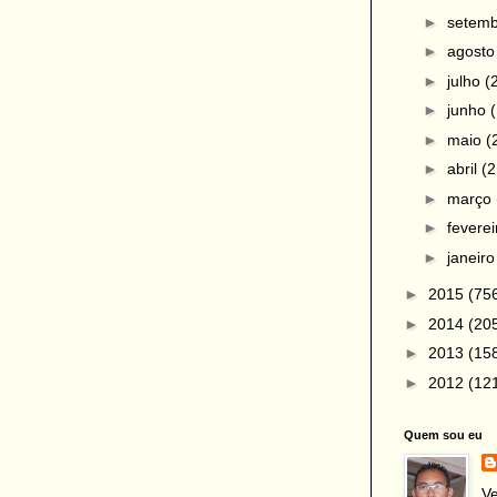
►
setem
►
agost
►
julho
(
►
junho
►
maio
(
►
abril
(2
►
março
►
fevere
►
janeir
►
2015
(75
►
2014
(20
►
2013
(15
►
2012
(12
Quem sou eu
Ve