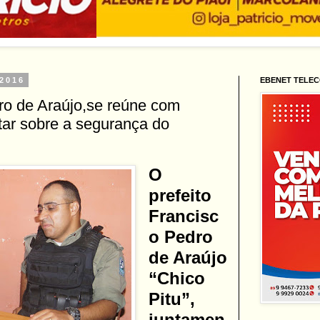
 2016
EBENET TELE
ro de Araújo,se reúne com
atar sobre a segurança do
O
prefeito
Francisc
o Pedro
de Araújo
“Chico
Pitu”,
juntamen