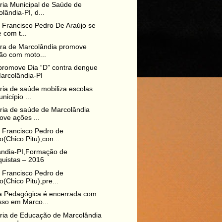
ria Municipal de Saúde de
lândia-PI, d...
o Francisco Pedro De Araújo se
 com t...
ura de Marcolândia promove
ão com moto...
promove Dia “D” contra dengue
arcolândia-PI
ria de saúde mobiliza escolas
nicípio ...
ria de saúde de Marcolândia
ve ações ...
o Francisco Pedro de
o(Chico Pitu),con...
ândia-PI,Formação de
quistas – 2016
o Francisco Pedro de
o(Chico Pitu),pre...
 Pedagógica é encerrada com
sso em Marco...
ria de Educação de Marcolândia