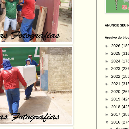
ANUNCIE SEU 
Arquivo do blo
►
2026
(18
►
2025
(31
►
2024
(17
►
2023
(23
►
2022
(18
►
2021
(31
►
2020
(26
►
2019
(42
►
2018
(42
►
2017
(38
▼
2016
(27
►
dezem