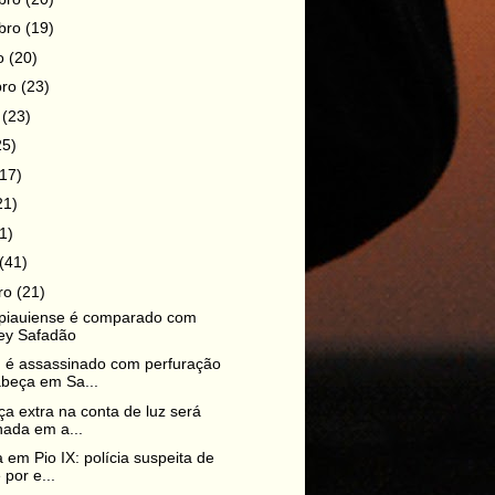
bro
(19)
ro
(20)
bro
(23)
o
(23)
25)
(17)
21)
1)
(41)
iro
(21)
 piauiense é comparado com
ey Safadão
é assassinado com perfuração
abeça em Sa...
a extra na conta de luz será
nada em a...
 em Pio IX: polícia suspeita de
 por e...