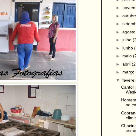
►
novem
►
outub
►
setem
►
agost
►
julho
(
►
junho
►
maio
(
►
abril
(2
►
março
▼
fevere
Cantor
Wesl
Homem 
na c
Cobranç
elimi
Chacina
crime