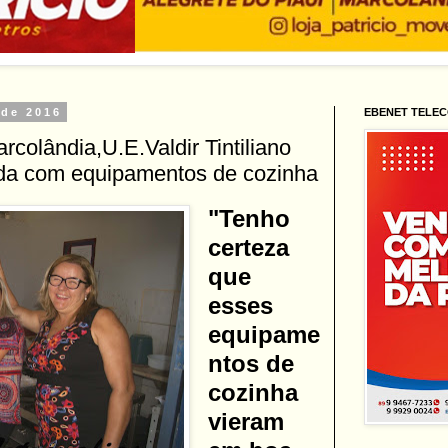
 de 2016
EBENET TELE
rcolândia,U.E.Valdir Tintiliano
da com equipamentos de cozinha
"Tenho
certeza
que
esses
equipame
ntos de
cozinha
vieram