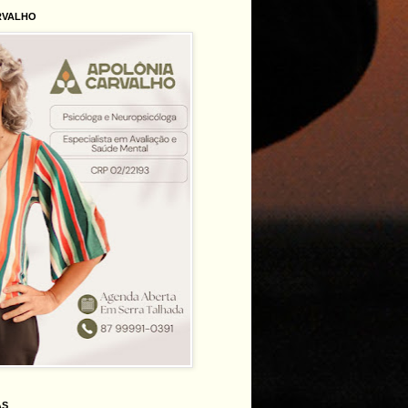
RVALHO
AS