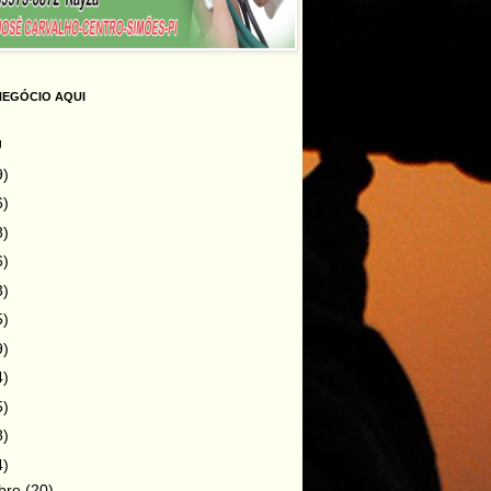
NEGÓCIO AQUI
g
9)
6)
8)
6)
3)
5)
9)
4)
5)
8)
4)
bro
(20)