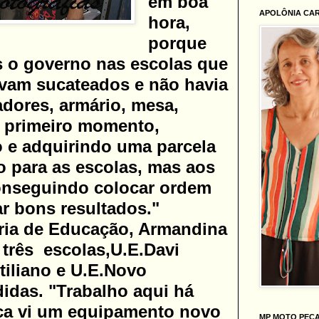
em boa
APOLÔNIA CA
hora,
porque
o governo nas escolas que
vam sucateados e não havia
cadores, armário, mesa,
 primeiro momento,
 e adquirindo uma parcela
o para as escolas, mas aos
nseguindo colocar ordem
ar bons resultados."
ria de Educação, Armandina
 três escolas,U.E.Davi
ntiliano e U.E.Novo
didas. "Trabalho aqui há
ca vi um equipamento novo
MP MOTO PEÇ