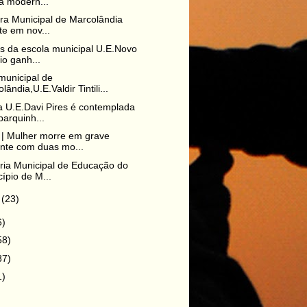
a modern...
ura Municipal de Marcolândia
te em nov...
s da escola municipal U.E.Novo
io ganh...
municipal de
lândia,U.E.Valdir Tintili...
a U.E.Davi Pires é contemplada
arquinh...
| Mulher morre em grave
nte com duas mo...
ria Municipal de Educação do
ípio de M...
o
(23)
6)
58)
87)
1)