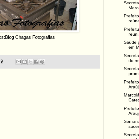
Secreta
Marco
Prefeit
reúne
Prefeit
reuni
os:Blog Chagas Fotografias
Saúde 
em M
Secreta
do mu
49
Secreta
promo
Prefeit
Araúj
Marcol
Cate
Prefeit
Araúj
Semana
suce
Secreta