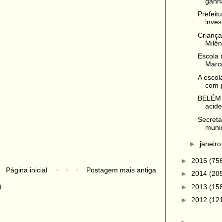
ganh
Prefeit
inves
Criança
Milên
Escola 
Marco
A escol
com p
BELÉM 
acide
Secreta
munic
►
janeir
►
2015
(75
Página inicial
Postagem mais antiga
►
2014
(20
)
►
2013
(15
►
2012
(12